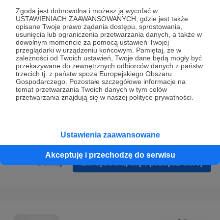
Prywatności
.
Zgoda jest dobrowolna i możesz ją wycofać w
USTAWIENIACH ZAAWANSOWANYCH, gdzie jest także
* Wyrażam zgodę na przetwarzanie moich danych
opisane Twoje prawo żądania dostępu, sprostowania,
osobowych podanych w formularzu rejestracyjnym w celu
usunięcia lub ograniczenia przetwarzania danych, a także w
dowolnym momencie za pomocą ustawień Twojej
prawidłowego świadczenia usług serwisu Patronite.
przeglądarki w urządzeniu końcowym. Pamiętaj, że w
zależności od Twoich ustawień, Twoje dane będą mogły być
Wyrażam zgodę na otrzymywanie drogą elektroniczną
przekazywane do zewnętrznych odbiorców danych z państw
trzecich tj. z państw spoza Europejskiego Obszaru
informacji handlowych - newslettera. Opcja ta może zostać
Gospodarczego. Pozostałe szczegółowe informacje na
zmieniona w ustawieniach konta.
temat przetwarzania Twoich danych w tym celów
przetwarzania znajdują się w naszej polityce prywatności.
Ustawienia zaawansowane
Akceptuję i przechodzę do serwisu
Cofnij
Zarejestruj się i przejdź dalej