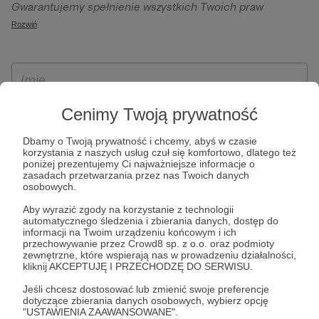
Gwarantujemy spełnienie wszystkich Twoich praw
szczególności w celu wykonania umowy zawartej z Tobą, w
wynikających z ogólnego rozporządzenia o ochronie
Rozwiń
tym do umożliwienia świadczenia usługi drogą
danych, tj. prawo dostępu, sprostowania oraz usunięcia
elektroniczną oraz pełnego korzystania z platformy
Twoich danych, ograniczenia ich przetwarzania, prawo do
Patronite.pl, w tym możliwości dokonywania oraz
ich przenoszenia, niepodlegania zautomatyzowanemu
otrzymywania wsparcia na naszej platformie oraz
podejmowaniu decyzji, w tym profilowaniu, a także prawo
dokonywania płatności.
wyrażenia sprzeciwu wobec przetwarzania Twoich danych
Cenimy Twoją prywatność
osobowych. Rejestracja dla osób niepełnoletnich możliwa
Dbamy o Twoją prywatność i chcemy, abyś w czasie
jest po przekazaniu podpisanego formularza "Zgodna na
korzystania z naszych usług czuł się komfortowo, dlatego też
założenie konta przez osobę niepełnoletnią", formularz
poniżej prezentujemy Ci najważniejsze informacje o
zasadach przetwarzania przez nas Twoich danych
dostępny jest na stronie regulaminu Patronite.pl.
osobowych.
Aby wyrazić zgody na korzystanie z technologii
automatycznego śledzenia i zbierania danych, dostęp do
informacji na Twoim urządzeniu końcowym i ich
przechowywanie przez Crowd8 sp. z o.o. oraz podmioty
zewnętrzne, które wspierają nas w prowadzeniu działalności,
kliknij AKCEPTUJĘ I PRZECHODZĘ DO SERWISU.
Jeśli chcesz dostosować lub zmienić swoje preferencje
dotyczące zbierania danych osobowych, wybierz opcję
* Zapoznałem się i akceptuję
Regulamin
serwisu oraz
Politykę
"USTAWIENIA ZAAWANSOWANE".