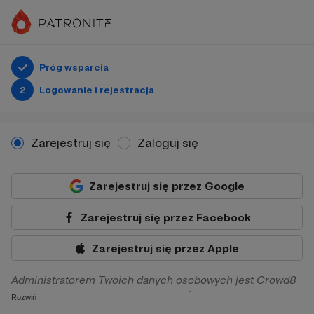
Próg wsparcia
2
Logowanie i rejestracja
Zarejestruj się
Zaloguj się
Zarejestruj się przez Google
Zarejestruj się przez Facebook
Zarejestruj się przez Apple
Administratorem Twoich danych osobowych jest Crowd8
sp. z o.o. z siedziba w Warszawie, ul. Żwirki i Wigury 16, 02-
Rozwiń
092 Warszawa. Twoje dane osobowe będą przetwarzane w