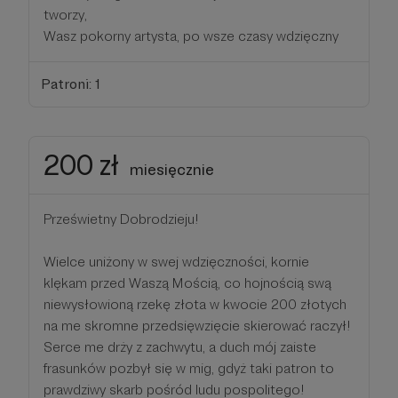
tworzy,
Wasz pokorny artysta, po wsze czasy wdzięczny
Patroni: 1
200 zł
miesięcznie
Prześwietny Dobrodzieju!
Wielce uniżony w swej wdzięczności, kornie
klękam przed Waszą Mością, co hojnością swą
niewysłowioną rzekę złota w kwocie 200 złotych
na me skromne przedsięwzięcie skierować raczył!
Serce me drży z zachwytu, a duch mój zaiste
frasunków pozbył się w mig, gdyż taki patron to
prawdziwy skarb pośród ludu pospolitego!