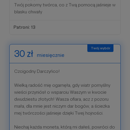
Twój pokorny twórca, co z Twą pomocą jaśnieje w
blasku chwały
Patroni: 13
30 zł
miesięcznie
Czcigodny Darczyńco!
Wielką radość mię ogarnęła, gdy wiatr pomyślny
wieści przyniósł o wsparciu Waszym w kwocie
dwudziestu złotych! Wasza ofiara, acz z pozoru
mała, dla mnie jest niczym dar bogów, a ścieżka
mej twórczości jaśnieje dzięki Twej hojności.
Niechaj każda moneta, którą mi dałeś, powróci do