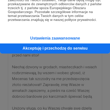
miesięcznie
przekazywane do zewnętrznych odbiorców danych z państw
trzecich tj. z państw spoza Europejskiego Obszaru
Gospodarczego. Pozostałe szczegółowe informacje na
Sławetny Mecenasie Sztuk Wszelakich!
temat przetwarzania Twoich danych w tym celów
przetwarzania znajdują się w naszej polityce prywatności.
Wielce ucieszony, iż tak zacny jegomość kwotę
stu złotych w moją sakiewkę złożyć raczył, po
trzykroć w ukłonach się kłaniam! Wasza hojność,
Ustawienia zaawansowane
jak wino najlepsze, rozgrzała me serce i dała
Akceptuję i przechodzę do serwisu
nadzieję, że przyszłość pełna chwały i dostatku
przed nami stoi!
Niechaj dzwony w grodach, miasteczkach i wsiach
rozbrzmiewają, by wszem i wobec głosić, iż
Mecenas tak szczodry na me przedsięwzięcia
złoto nieżałował! Zaprawdę, imię Wasze w
annałach zapiszemy, a pieśni na cześć Waszej
dobroci bardowie po karczmach śpiewać będą.
Uniżony sługa, co ku Waszej chwale swe dzieła