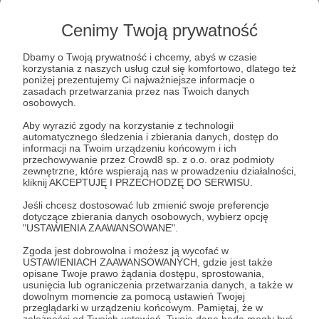
popłynęła niczym rzeka hojności! Na te wieści
serce me radą wielką napełnione, a duch mój
Cenimy Twoją prywatność
weseli się, bo oto wsparcie Twe stało się
Dbamy o Twoją prywatność i chcemy, abyś w czasie
fundamentem pod me nowe dzieła.
korzystania z naszych usług czuł się komfortowo, dlatego też
poniżej prezentujemy Ci najważniejsze informacje o
zasadach przetwarzania przez nas Twoich danych
Niechaj w całej krainie, od krańców wschodu po
osobowych.
zachód, o Twej dobroci rozpowiadają, a imię
Aby wyrazić zgody na korzystanie z technologii
Twoje niechaj na ustach ludu pracującego
automatycznego śledzenia i zbierania danych, dostęp do
spoczywa! Ja zaś, uniżony rzemieślnik, do końca
informacji na Twoim urządzeniu końcowym i ich
przechowywanie przez Crowd8 sp. z o.o. oraz podmioty
dni swoich tę hojność w pamięci zachowam.
zewnętrzne, które wspierają nas w prowadzeniu działalności,
kliknij AKCEPTUJĘ I PRZECHODZĘ DO SERWISU.
Pokłonów nie szczędząc,
Jeśli chcesz dostosować lub zmienić swoje preferencje
Twój sługa wdzięczny i po wsze czasy oddany
dotyczące zbierania danych osobowych, wybierz opcję
"USTAWIENIA ZAAWANSOWANE".
Zgoda jest dobrowolna i możesz ją wycofać w
Patroni: 4
USTAWIENIACH ZAAWANSOWANYCH, gdzie jest także
opisane Twoje prawo żądania dostępu, sprostowania,
usunięcia lub ograniczenia przetwarzania danych, a także w
dowolnym momencie za pomocą ustawień Twojej
przeglądarki w urządzeniu końcowym. Pamiętaj, że w
100 zł
zależności od Twoich ustawień, Twoje dane będą mogły być