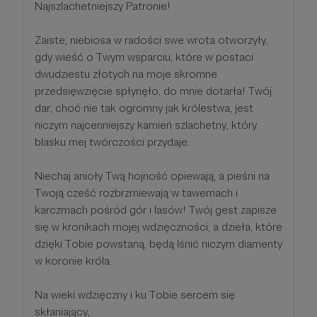
Najszlachetniejszy Patronie!
Zaiste, niebiosa w radości swe wrota otworzyły,
gdy wieść o Twym wsparciu, które w postaci
dwudziestu złotych na moje skromne
przedsięwzięcie spłynęło, do mnie dotarła! Twój
dar, choć nie tak ogromny jak królestwa, jest
niczym najcenniejszy kamień szlachetny, który
blasku mej twórczości przydaje.
Niechaj anioły Twą hojność opiewają, a pieśni na
Twoją cześć rozbrzmiewają w tawernach i
karczmach pośród gór i lasów! Twój gest zapisze
się w kronikach mojej wdzięczności, a dzieła, które
dzięki Tobie powstaną, będą lśnić niczym diamenty
w koronie króla.
Na wieki wdzięczny i ku Tobie sercem się
skłaniający,