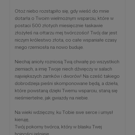
Otoż niebo rozstąpiło się, gdy wieść do mnie
dotarła o Twoim wielmożnym wsparciu, które w
postaci 500 złotych miesięcznie łaskawie
złożyłeś na ołtarzu mej twórczości! Twój dar jest
niczym królestwo złota, co całe wspaniałe czasy
mego rzemiosła na nowo buduje.
Niechaj anioły rozniosą Twą chwałę po wszystkich
ziemiach, a imię Twoje niech dźwięczy w salach
największych zamków i dworów! Na cześć takiego
dobrodzieja pieśni skomponowane będą, a dzieła,
które powstaną dzięki Twemu wsparciu, staną się
nieśmiertelne, jak gwiazdy na niebie.
Na wieki wdzięczny, ku Tobie swe serce i umysł
kieruję,
Twój pokorny twórca, który w blasku Twej
hojności jaśnieje