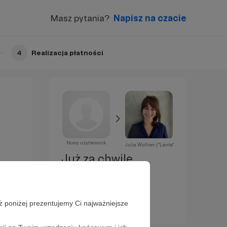
Masz pytania?
Napisz na czacie
4
Realizacja płatności
Nowy użytkownik
Julia Wollner / "Lente"
Już za chwilę
zostaniesz
Patronem!
ż poniżej prezentujemy Ci najważniejsze