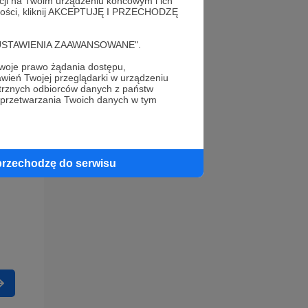
acji na Twoim urządzeniu końcowym i ich
alności, kliknij AKCEPTUJĘ I PRZECHODZĘ
cję "USTAWIENIA ZAAWANSOWANE".
oje prawo żądania dostępu,
wień Twojej przeglądarki w urządzeniu
trznych odbiorców danych z państw
 przetwarzania Twoich danych w tym
przechodzę do serwisu