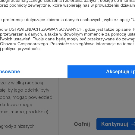
ologii automatycznego śledzenia i zbierania danych, dostęp do inform
 oraz podmioty zewnętrzne, które wspierają nas w prowadzeniu dział
oje preferencje dotyczące zbierania danych osobowych, wybierz op
ofać w USTAWIENIACH ZAAWANSOWANYCH, gdzie jest także opisane Tw
a przetwarzania danych, a także w dowolnym momencie za pomocą usta
 Twoich ustawień, Twoje dane będą mogły być przekazywane do zewnę
go Obszaru Gospodarczego. Pozostałe szczegółowe informacje na temat
 polityce prywatności.
omorza, powiedział kiedyś
nas słucha, należy się
ansowane
Akceptuję i 
ze, z wielką radością
ę, by jego odcinki były
zycona, mogąc powiedzieć
 Dodatkowo mogę
rmie, marce, produkcie).
Cofnij
Kontynuuj
grody z niższych