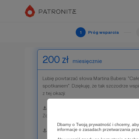
⚓ przekazanie Ci wszystkich nagród z popr
Patroni: 6
1
Próg wsparcia
200 zł
miesięcznie
Lubię powtarzać słowa Martina Bubera: "Całe
spotkaniem". Dziękuję, że tak szczodrze wspi
z tej okazji:
⚓ zaproszę na osobiste spotkanie przy wirtua
Zoom. Porozmawiajmy i poznajmy się lepiej!
Dbamy o Twoją prywatność i chcemy, abyś 
informacje o zasadach przetwarzania pr
⚓ przekażę Ci wszystkie nagrody z poprzed