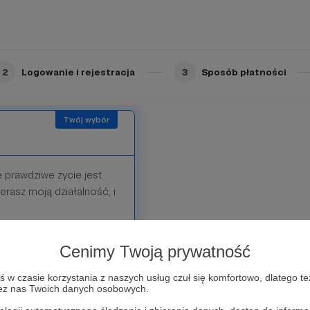
zednich poziomów.
2
Logowanie i rejestracja
3
Sposób płatności
 prawdziwe życie jest
erasz moją działalność, i
lnej kawie na platformie
Cenimy Twoją prywatność
w czasie korzystania z naszych usług czuł się komfortowo, dlatego te
zez nas Twoich danych osobowych.
nich poziomów.