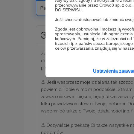
Aby wyrazić zgody na korzystanie z techn
przechowywanie przez Crowd8 sp. z o.o.
Patroni: 0
DO SERWISU.
Jeśli chcesz dostosować lub zmienić sw
Zgoda jest dobrowolna i możesz ją wyc
300 zł
sprostowania, usunięcia lub ograniczeni
miesięcznie
końcowym. Pamiętaj, że w zależności od
trzecich tj. z państw spoza Europejskie
celów przetwarzania znajdują się w naszej
Zbigniew Herbert, wielki miłośnik Śródziemn
do Adama Zagajewskiego: "Tej garstce, która 
piękno, ale także prawda".
Ustawienia zaaw
⚓ Jeśli wesprzesz moje działania tak szczodr
powiem o Tobie w moim podcaście. Staram si
zawsze ciekawe i piękne; będę także zaszc
kilka prawdziwych słów o Twojej dobroci!
wspomnieć także o Twojej działalności (np. fi
⚓ Oczywiście przekażę Ci także wszystkie na
poziomów.