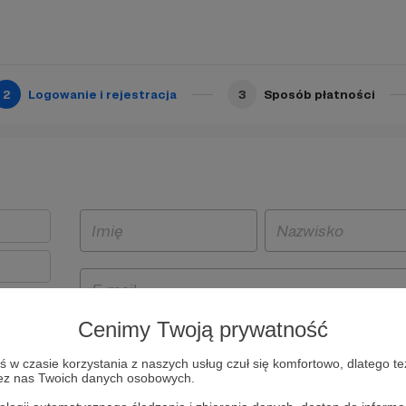
2
Logowanie i rejestracja
3
Sposób płatności
Cenimy Twoją prywatność
t
w czasie korzystania z naszych usług czuł się komfortowo, dlatego te
i i
zez nas Twoich danych osobowych.
owe będą
aw