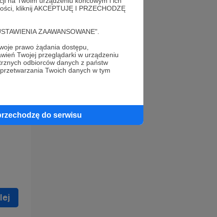
acji na Twoim urządzeniu końcowym i ich
alności, kliknij AKCEPTUJĘ I PRZECHODZĘ
cję "USTAWIENIA ZAAWANSOWANE".
oje prawo żądania dostępu,
wień Twojej przeglądarki w urządzeniu
trznych odbiorców danych z państw
 celu
 przetwarzania Twoich danych w tym
ną
 zostać
przechodzę do serwisu
lej