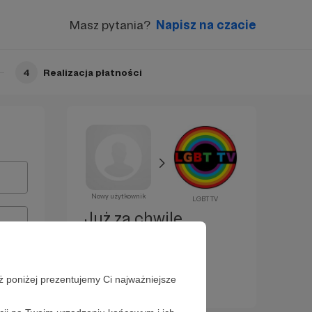
Masz pytania?
Napisz na czacie
4
Realizacja płatności
Nowy użytkownik
LGBT TV
Już za chwilę
zostaniesz
Patronem!
ż poniżej prezentujemy Ci najważniejsze