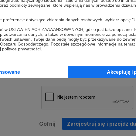
ologii automatycznego śledzenia i zbierania danych, dostęp do inform
a umowy
nie
 oraz podmioty zewnętrzne, które wspierają nas w prowadzeniu dział
nia
nięcia
nia z
* Zapoznałem się i akceptuję
Regulamin
serwisu oraz
prawo
oje preferencje dotyczące zbierania danych osobowych, wybierz op
wania
Politykę Prywatności
.
zowanemu
ofać w USTAWIENIACH ZAAWANSOWANYCH, gdzie jest także opisane Tw
 oraz
że prawo
a przetwarzania danych, a także w dowolnym momencie za pomocą usta
* Wyrażam zgodę na przetwarzanie moich danych
 Twoich ustawień, Twoje dane będą mogły być przekazywane do zewnę
h
osobowych podanych w formularzu rejestracyjnym w
go Obszaru Gospodarczego. Pozostałe szczegółowe informacje na temat
 polityce prywatności.
prawidłowego świadczenia usług serwisu Patronite.
Wyrażam zgodę na otrzymywanie drogą elektronicz
nta
informacji handlowych - newslettera. Opcja ta może
jest na
ansowane
Akceptuję i 
zmieniona w ustawieniach konta.
Cofnij
Zarejestruj się i przejdź da