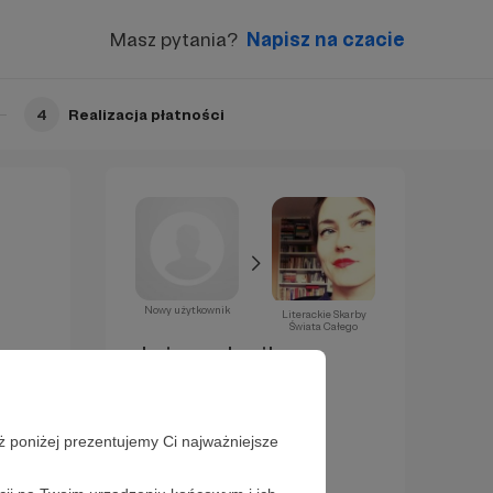
Masz pytania?
Napisz na czacie
4
Realizacja płatności
Nowy użytkownik
Literackie Skarby
Świata Całego
Już za chwilę
zostaniesz
Patronem!
ż poniżej prezentujemy Ci najważniejsze