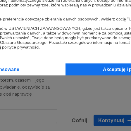
ologii automatycznego śledzenia i zbierania danych, dostęp do inform
 oraz podmioty zewnętrzne, które wspierają nas w prowadzeniu dział
oje preferencje dotyczące zbierania danych osobowych, wybierz op
ofać w USTAWIENIACH ZAAWANSOWANYCH, gdzie jest także opisane Tw
a przetwarzania danych, a także w dowolnym momencie za pomocą usta
 Twoich ustawień, Twoje dane będą mogły być przekazywane do zewnę
go Obszaru Gospodarczego. Pozostałe szczegółowe informacje na temat
 polityce prywatności.
 coś ekstra – dlatego
a dostaniesz co miesiąc
ansowane
Akceptuję i 
 czeskiego. Czasem będzie
utorem, czasem – jego
powiadanie, oczywiście za
ie coś naprawdę
Cofnij
Kontynuuj