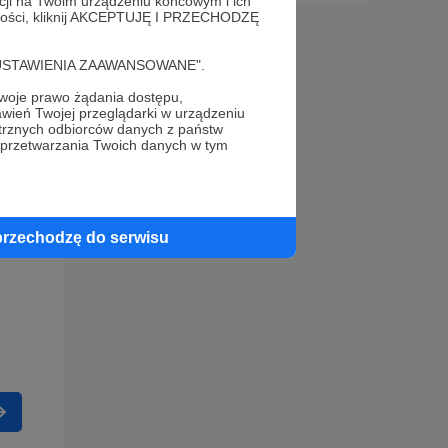
acji na Twoim urządzeniu końcowym i ich
alności, kliknij AKCEPTUJĘ I PRZECHODZĘ
cję "USTAWIENIA ZAAWANSOWANE".
oje prawo żądania dostępu,
wień Twojej przeglądarki w urządzeniu
trznych odbiorców danych z państw
 przetwarzania Twoich danych w tym
przechodzę do serwisu