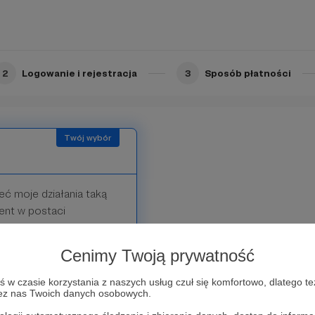
2
Logowanie i rejestracja
3
Sposób płatności
eć moje działania taką
ent w postaci
ja najciekawszych
wyszperanych w czeskim
Cenimy Twoją prywatność
ubianych autorów.
znając czeskiego i nie
w czasie korzystania z naszych usług czuł się komfortowo, dlatego te
zez nas Twoich danych osobowych.
być na bieżąco.
esz w polskim internecie!