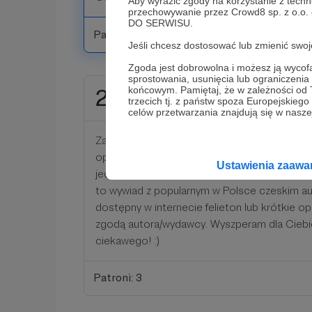
Aby wyrazić zgody na korzystanie z techn
przechowywanie przez Crowd8 sp. z o.o.
DO SERWISU.
Patroni: 9
Jeśli chcesz dostosować lub zmienić sw
Zgoda jest dobrowolna i możesz ją wyc
sprostowania, usunięcia lub ograniczeni
końcowym. Pamiętaj, że w zależności od
25 zł
miesięcznie
trzecich tj. z państw spoza Europejskie
celów przetwarzania znajdują się w naszej
Za taki wkład w działanie Skarbów należy się
oprócz wspomnianego czeskiego newsletter
Ustawienia zaaw
jeden większy materiał tłumaczony z języka
to wywiad z popularnym w Polsce czeskim a
dostępny w internecie felieton lub krótkie o
zgodą autora/wydawcy. Wyszperam dla Cieb
ciekawego! :)
Patroni: 3