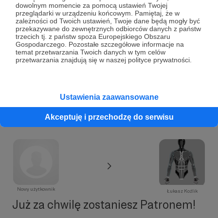
dowolnym momencie za pomocą ustawień Twojej
100 zł
miesięcznie
przeglądarki w urządzeniu końcowym. Pamiętaj, że w
zależności od Twoich ustawień, Twoje dane będą mogły być
przekazywane do zewnętrznych odbiorców danych z państw
trzecich tj. z państw spoza Europejskiego Obszaru
Jeśli chcesz to możemy porozmawiać na wideo
Gospodarczego. Pozostałe szczegółowe informacje na
temat przetwarzania Twoich danych w tym celów
przetwarzania znajdują się w naszej polityce prywatności.
Patroni: 0
Ustawienia zaawansowane
Akceptuję i przechodzę do serwisu
Nowy użytkownik
Łukasz Koźlik
Już za chwilę zostaniesz Patronem!