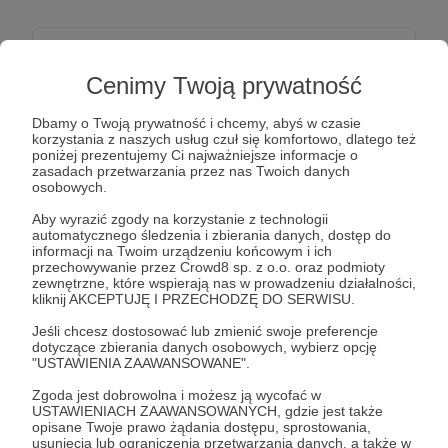
10 zł
miesięcznie
Cenimy Twoją prywatność
Im więcej nas tym szybsze zmiany
Dbamy o Twoją prywatność i chcemy, abyś w czasie
korzystania z naszych usług czuł się komfortowo, dlatego też
poniżej prezentujemy Ci najważniejsze informacje o
zasadach przetwarzania przez nas Twoich danych
Patroni: 0
osobowych.
Aby wyrazić zgody na korzystanie z technologii
automatycznego śledzenia i zbierania danych, dostęp do
informacji na Twoim urządzeniu końcowym i ich
30 zł
przechowywanie przez Crowd8 sp. z o.o. oraz podmioty
miesięcznie
zewnętrzne, które wspierają nas w prowadzeniu działalności,
kliknij AKCEPTUJĘ I PRZECHODZĘ DO SERWISU.
Kolejny próg do większych zmian
Jeśli chcesz dostosować lub zmienić swoje preferencje
dotyczące zbierania danych osobowych, wybierz opcję
"USTAWIENIA ZAAWANSOWANE".
Patroni: 0
Zgoda jest dobrowolna i możesz ją wycofać w
USTAWIENIACH ZAAWANSOWANYCH, gdzie jest także
opisane Twoje prawo żądania dostępu, sprostowania,
usunięcia lub ograniczenia przetwarzania danych, a także w