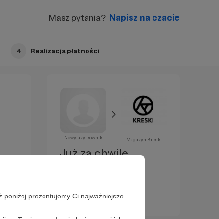
Masz pytania?
Napisz na czacie
4
Realizacja płatności
Nowy użytkownik
Magazyn Kreski
Już za chwilę
zostaniesz
Patronem!
ż poniżej prezentujemy Ci najważniejsze