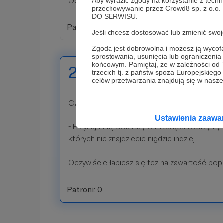
Oczywiście łapiesz się też na zawartość pop
Aby wyrazić zgody na korzystanie z techn
przechowywanie przez Crowd8 sp. z o.o.
DO SERWISU.
Patroni: 0
Jeśli chcesz dostosować lub zmienić sw
Zgoda jest dobrowolna i możesz ją wyc
sprostowania, usunięcia lub ograniczeni
końcowym. Pamiętaj, że w zależności od
20 zł
trzecich tj. z państw spoza Europejskie
miesięcznie
celów przetwarzania znajdują się w naszej
Czytaj więcej! Dzięki, że możemy to dla Ciebi
Ustawienia zaaw
- Przynajmniej dwa razy w miesiącu tworzymy
których nie znajdziecie nigdzie indziej.
Oczywiście łapiesz się też na zawartość po
Patroni: 0