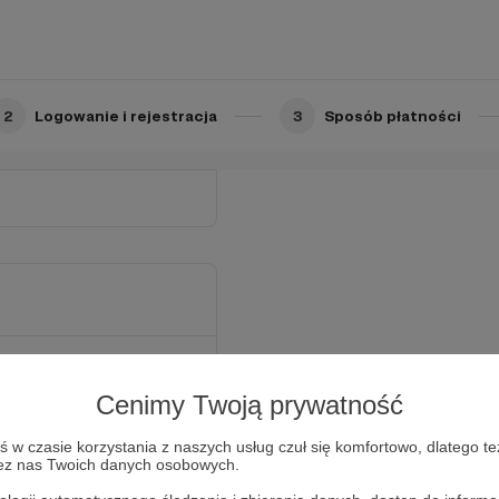
 co należy sprawdzić i na
film, muzykę, gry, czy
2
Logowanie i rejestracja
3
Sposób płatności
Cenimy Twoją prywatność
omiksowych premier, które
w czasie korzystania z naszych usług czuł się komfortowo, dlatego te
zez nas Twoich danych osobowych.