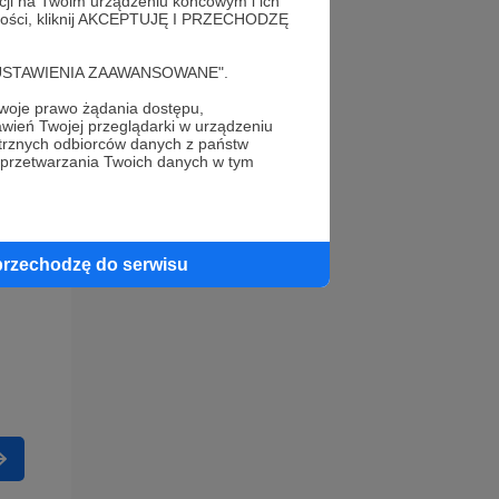
acji na Twoim urządzeniu końcowym i ich
alności, kliknij AKCEPTUJĘ I PRZECHODZĘ
cję "USTAWIENIA ZAAWANSOWANE".
oje prawo żądania dostępu,
wień Twojej przeglądarki w urządzeniu
trznych odbiorców danych z państw
 przetwarzania Twoich danych w tym
przechodzę do serwisu