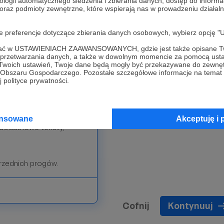
rzedniego progu.
ologii automatycznego śledzenia i zbierania danych, dostęp do inform
 oraz podmioty zewnętrzne, które wspierają nas w prowadzeniu dział
oje preferencje dotyczące zbierania danych osobowych, wybierz op
ofać w USTAWIENIACH ZAAWANSOWANYCH, gdzie jest także opisane Tw
a przetwarzania danych, a także w dowolnym momencie za pomocą usta
 Twoich ustawień, Twoje dane będą mogły być przekazywane do zewnę
go Obszaru Gospodarczego. Pozostałe szczegółowe informacje na temat
 polityce prywatności.
e napisać.
ansowane
Akceptuję i 
 dodatkowe teksty,
przednich progów.
Cofnij
Kontynuuj