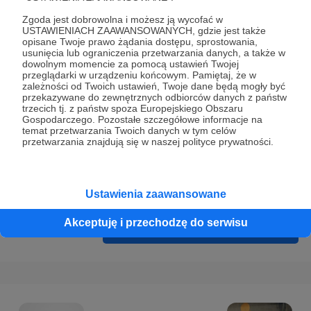
Prywatności
.
Zgoda jest dobrowolna i możesz ją wycofać w
* Wyrażam zgodę na przetwarzanie moich danych
USTAWIENIACH ZAAWANSOWANYCH, gdzie jest także
opisane Twoje prawo żądania dostępu, sprostowania,
osobowych podanych w formularzu rejestracyjnym w celu
usunięcia lub ograniczenia przetwarzania danych, a także w
prawidłowego świadczenia usług serwisu Patronite.
dowolnym momencie za pomocą ustawień Twojej
przeglądarki w urządzeniu końcowym. Pamiętaj, że w
zależności od Twoich ustawień, Twoje dane będą mogły być
Wyrażam zgodę na otrzymywanie drogą elektroniczną
przekazywane do zewnętrznych odbiorców danych z państw
informacji handlowych - newslettera. Opcja ta może zostać
trzecich tj. z państw spoza Europejskiego Obszaru
Gospodarczego. Pozostałe szczegółowe informacje na
zmieniona w ustawieniach konta.
temat przetwarzania Twoich danych w tym celów
przetwarzania znajdują się w naszej polityce prywatności.
Ustawienia zaawansowane
Akceptuję i przechodzę do serwisu
Cofnij
Zarejestruj się i przejdź dalej