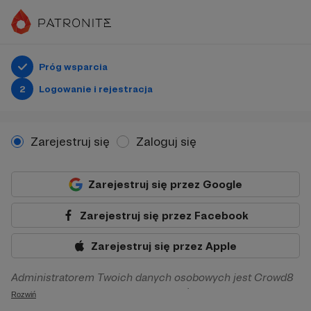
Próg wsparcia
2
Logowanie i rejestracja
Zarejestruj się
Zaloguj się
Zarejestruj się przez Google
Zarejestruj się przez Facebook
Zarejestruj się przez Apple
Administratorem Twoich danych osobowych jest Crowd8
sp. z o.o. z siedziba w Warszawie, ul. Żwirki i Wigury 16, 02-
Rozwiń
092 Warszawa. Twoje dane osobowe będą przetwarzane w