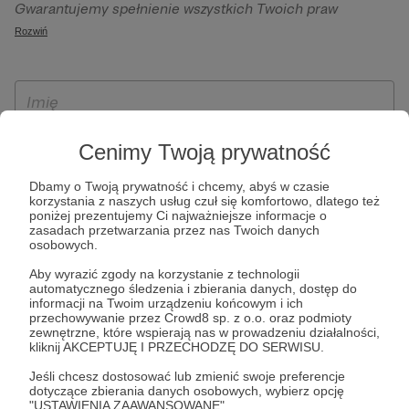
Gwarantujemy spełnienie wszystkich Twoich praw
szczególności w celu wykonania umowy zawartej z Tobą, w
wynikających z ogólnego rozporządzenia o ochronie
Rozwiń
tym do umożliwienia świadczenia usługi drogą
danych, tj. prawo dostępu, sprostowania oraz usunięcia
elektroniczną oraz pełnego korzystania z platformy
Twoich danych, ograniczenia ich przetwarzania, prawo do
Patronite.pl, w tym możliwości dokonywania oraz
ich przenoszenia, niepodlegania zautomatyzowanemu
otrzymywania wsparcia na naszej platformie oraz
podejmowaniu decyzji, w tym profilowaniu, a także prawo
dokonywania płatności.
wyrażenia sprzeciwu wobec przetwarzania Twoich danych
Cenimy Twoją prywatność
osobowych. Rejestracja dla osób niepełnoletnich możliwa
jest po przekazaniu podpisanego formularza "Zgodna na
Dbamy o Twoją prywatność i chcemy, abyś w czasie
korzystania z naszych usług czuł się komfortowo, dlatego też
założenie konta przez osobę niepełnoletnią", formularz
poniżej prezentujemy Ci najważniejsze informacje o
dostępny jest na stronie regulaminu Patronite.pl.
zasadach przetwarzania przez nas Twoich danych
osobowych.
Aby wyrazić zgody na korzystanie z technologii
automatycznego śledzenia i zbierania danych, dostęp do
informacji na Twoim urządzeniu końcowym i ich
przechowywanie przez Crowd8 sp. z o.o. oraz podmioty
zewnętrzne, które wspierają nas w prowadzeniu działalności,
kliknij AKCEPTUJĘ I PRZECHODZĘ DO SERWISU.
Jeśli chcesz dostosować lub zmienić swoje preferencje
* Zapoznałem się i akceptuję
Regulamin
serwisu oraz
Politykę
dotyczące zbierania danych osobowych, wybierz opcję
"USTAWIENIA ZAAWANSOWANE".