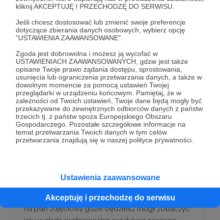
kliknij AKCEPTUJĘ I PRZECHODZĘ DO SERWISU.
-satysfakcja
Jeśli chcesz dostosować lub zmienić swoje preferencje
-wyróżnienie w produkcjach
dotyczące zbierania danych osobowych, wybierz opcję
-koszulka z nadrukiem wraz z autografami
"USTAWIENIA ZAAWANSOWANE".
-zdjęcie z autografami.
Zgoda jest dobrowolna i możesz ją wycofać w
USTAWIENIACH ZAAWANSOWANYCH, gdzie jest także
opisane Twoje prawo żądania dostępu, sprostowania,
Patroni: 0
usunięcia lub ograniczenia przetwarzania danych, a także w
dowolnym momencie za pomocą ustawień Twojej
przeglądarki w urządzeniu końcowym. Pamiętaj, że w
zależności od Twoich ustawień, Twoje dane będą mogły być
przekazywane do zewnętrznych odbiorców danych z państw
250 zł
trzecich tj. z państw spoza Europejskiego Obszaru
miesięcznie
Gospodarczego. Pozostałe szczegółowe informacje na
temat przetwarzania Twoich danych w tym celów
przetwarzania znajdują się w naszej polityce prywatności.
"Co Wy myślicie że ja będę całe życie żył"
Tym razem mamy dla Ciebie nie lada gratkę!
Ustawienia zaawansowane
Oczywiście otrzymujesz wszystkie profity z
poprzednich progów i dodatkowo zaprosimy Cię
Akceptuję i przechodzę do serwisu
na plan zdjęciowy gdzie będziesz mógł zobaczyć