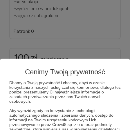
-satysfakcja
-wyróżnienie w produkcjach
-zdjęcie z autografami
Patroni: 0
100 zł
miesięcznie
Cenimy Twoją prywatność
Robi się ciekawie!
Dbamy o Twoją prywatność i chcemy, abyś w czasie
korzystania z naszych usług czuł się komfortowo, dlatego też
Stówka miesięcznie to spory wydatek, jednak
poniżej prezentujemy Ci najważniejsze informacje o
odwdzięczymy się wybraną koszulką z nadrukiem
zasadach przetwarzania przez nas Twoich danych
osobowych.
wraz z autografami twórców oraz pamiątkowym
zdjęciem!
Aby wyrazić zgody na korzystanie z technologii
automatycznego śledzenia i zbierania danych, dostęp do
informacji na Twoim urządzeniu końcowym i ich
Profit:
przechowywanie przez Crowd8 sp. z o.o. oraz podmioty
zewnętrzne, które wspierają nas w prowadzeniu działalności,