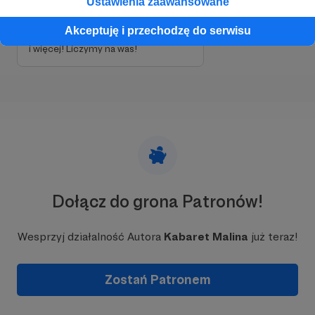
Ustawienia zaawansowane
broni, nie poddamy się! Z waszą
pomocą zrobimy nie jeden nie dwa
Akceptuję i przechodzę do serwisu
sezony Królów lecz dziesięć a może
i więcej! Liczymy na was!
Dołącz do grona Patronów!
Wesprzyj działalność Autora
Kabaret Malina
już teraz!
Zostań Patronem