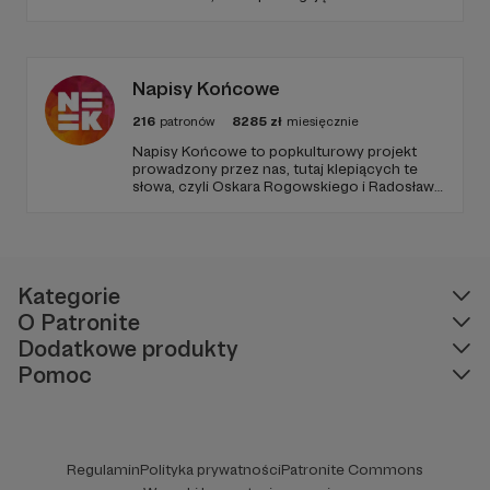
rozwijać ciekawość świata, umiejętności
logicznego myślenia oraz zdolności
rozwiązywania problemów. W każdym
odcinku stawiamy na wartościową edukację
podaną w przystępny i angażujący sposób.
Napisy Końcowe
216
patronów
8285
zł
miesięcznie
Napisy Końcowe to popkulturowy projekt
prowadzony przez nas, tutaj klepiących te
słowa, czyli Oskara Rogowskiego i Radosława
Pisulę, na który składają się kanał Youtube
oraz podcastowe wersje materiałów na
rożnych platformach.
Kategorie
O Patronite
Dodatkowe produkty
Pomoc
Regulamin
Polityka prywatności
Patronite Commons