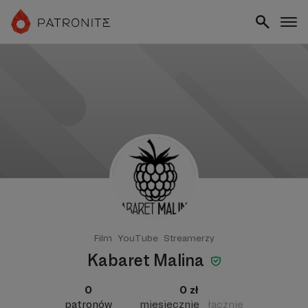
Film
YouTube
Streamerzy
Kabaret Malina
0
0 zł
patronów
miesięcznie
łącznie