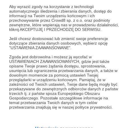
Aby wyrazić zgody na korzystanie z technologii
automatycznego śledzenia i zbierania danych, dostęp do
Rozwiń opis
informacji na Twoim urządzeniu końcowym i ich
przechowywanie przez Crowd8 sp. z o.o. oraz podmioty
zewnętrzne, które wspierają nas w prowadzeniu działalności,
kliknij AKCEPTUJĘ I PRZECHODZĘ DO SERWISU.
Cele
Jeśli chcesz dostosować lub zmienić swoje preferencje
dotyczące zbierania danych osobowych, wybierz opcję
"USTAWIENIA ZAAWANSOWANE".
Zgoda jest dobrowolna i możesz ją wycofać w
Produkcja serialu "Królowie
USTAWIENIACH ZAAWANSOWANYCH, gdzie jest także
Żyta"
opisane Twoje prawo żądania dostępu, sprostowania,
usunięcia lub ograniczenia przetwarzania danych, a także w
5 000 zł
5 000 zł
dowolnym momencie za pomocą ustawień Twojej
przeglądarki w urządzeniu końcowym. Pamiętaj, że w
miesięcznie
brakuje
zależności od Twoich ustawień, Twoje dane będą mogły być
przekazywane do zewnętrznych odbiorców danych z państw
0%
trzecich tj. z państw spoza Europejskiego Obszaru
Gospodarczego. Pozostałe szczegółowe informacje na
Cel jest prosty, chcemy działać i
temat przetwarzania Twoich danych w tym celów
robić to co kochamy! Jak wiadomo
przetwarzania znajdują się w naszej polityce prywatności.
zrobienie dobrego filmu wiąże się z
dużymi kosztami. Czas w którym się
wszyscy znaleźliśmy nie
rozpieszcza, jednak nie składamy