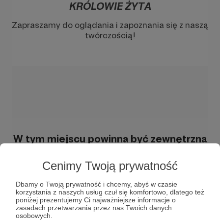
KRÓLOWIE ŻYTA
Zapraszamy do oglądania i zapoznania się z naszą
twórczością!
W tym miejscu powinna być zewnętrzna
treść
Cenimy Twoją prywatność
Aby zobaczyć treść musisz zmienić ustawienia
polityki prywatności
Dbamy o Twoją prywatność i chcemy, abyś w czasie
korzystania z naszych usług czuł się komfortowo, dlatego też
poniżej prezentujemy Ci najważniejsze informacje o
zasadach przetwarzania przez nas Twoich danych
osobowych.