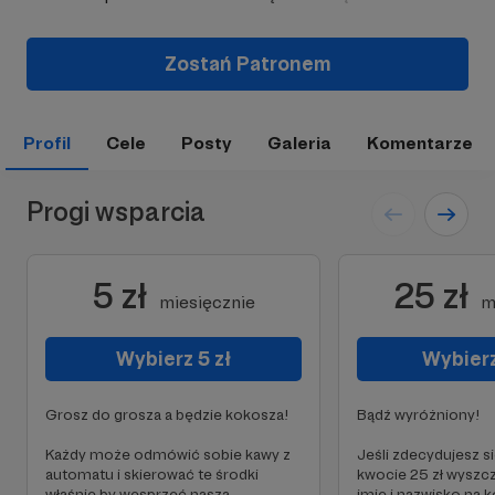
Zostań Patronem
Profil
Cele
Posty
Galeria
Komentarze
Progi wsparcia
5 zł
25 zł
miesięcznie
m
Wybierz 5 zł
Wybierz
Grosz do grosza a będzie kokosza!
Bądź wyróżniony!
Każdy może odmówić sobie kawy z
Jeśli zdecydujesz s
automatu i skierować te środki
kwocie 25 zł wyszc
właśnie by wesprzeć naszą
imię i nazwisko na 