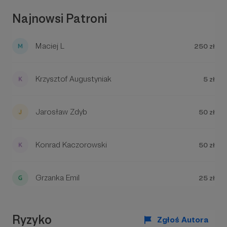
Najnowsi Patroni
Maciej L
250 zł
Krzysztof Augustyniak
5 zł
Jarosław Zdyb
50 zł
Konrad Kaczorowski
50 zł
Grzanka Emil
25 zł
Ryzyko
Zgłoś Autora