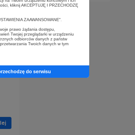
acji na Twoim urządzeniu końcowym i ich
alności, kliknij AKCEPTUJĘ I PRZECHODZĘ
cję "USTAWIENIA ZAAWANSOWANE".
oje prawo żądania dostępu,
wień Twojej przeglądarki w urządzeniu
trznych odbiorców danych z państw
 celu
 przetwarzania Twoich danych w tym
ną
 zostać
przechodzę do serwisu
lej