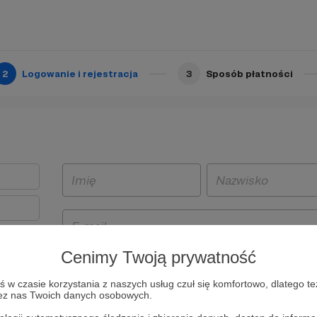
2
Logowanie i rejestracja
3
Sposób płatności
Cenimy Twoją prywatność
t
w czasie korzystania z naszych usług czuł się komfortowo, dlatego te
i i
zez nas Twoich danych osobowych.
owe będą
aw