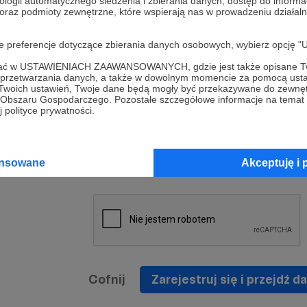
ologii automatycznego śledzenia i zbierania danych, dostęp do inform
a umowy
nie
 oraz podmioty zewnętrzne, które wspierają nas w prowadzeniu dział
nia
nięcia
nia z
* Zapoznałem się i akceptuję
Regulamin
serwisu oraz
prawo
oje preferencje dotyczące zbierania danych osobowych, wybierz op
wania
Politykę Prywatności
.
zowanemu
ofać w USTAWIENIACH ZAAWANSOWANYCH, gdzie jest także opisane Tw
 oraz
że prawo
a przetwarzania danych, a także w dowolnym momencie za pomocą usta
* Wyrażam zgodę na przetwarzanie moich danych
 Twoich ustawień, Twoje dane będą mogły być przekazywane do zewnę
h
osobowych podanych w formularzu rejestracyjnym w
go Obszaru Gospodarczego. Pozostałe szczegółowe informacje na temat
 polityce prywatności.
prawidłowego świadczenia usług serwisu Patronite.
Wyrażam zgodę na otrzymywanie drogą elektronicz
nta
informacji handlowych - newslettera. Opcja ta może
jest na
ansowane
Akceptuję i 
zmieniona w ustawieniach konta.
Cofnij
Zarejestruj się i przejdź da