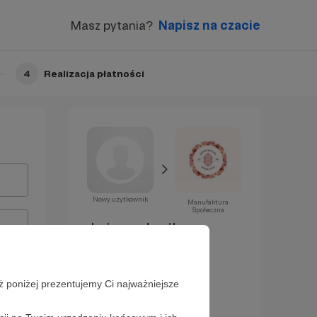
Masz pytania?
Napisz na czacie
4
Realizacja płatności
Nowy użytkownik
Manufaktura
Społeczna
Już za chwilę
zostaniesz
Patronem!
ż poniżej prezentujemy Ci najważniejsze