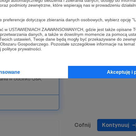
ologii automatycznego śledzenia i zbierania danych, dostęp do inform
 oraz podmioty zewnętrzne, które wspierają nas w prowadzeniu dział
nie Mao Powiedziane na
mi, aby poczuć gwar i
oje preferencje dotyczące zbierania danych osobowych, wybierz op
ofać w USTAWIENIACH ZAAWANSOWANYCH, gdzie jest także opisane Tw
a przetwarzania danych, a także w dowolnym momencie za pomocą usta
ostęp do dodatkowych
 Twoich ustawień, Twoje dane będą mogły być przekazywane do zewnę
go Obszaru Gospodarczego. Pozostałe szczegółowe informacje na temat
 polityce prywatności.
rmie Discord, który jest
ronów naszego podcastu.
ansowane
Akceptuję i 
ania w odcinku Q&A,
Cofnij
Kontynuuj