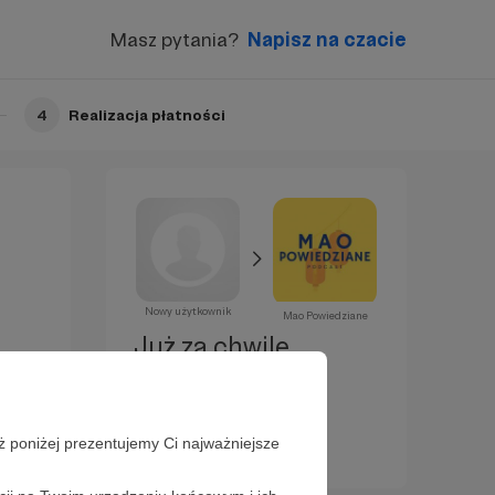
Masz pytania?
Napisz na czacie
4
Realizacja płatności
Nowy użytkownik
Mao Powiedziane
Już za chwilę
zostaniesz
Patronem!
ż poniżej prezentujemy Ci najważniejsze