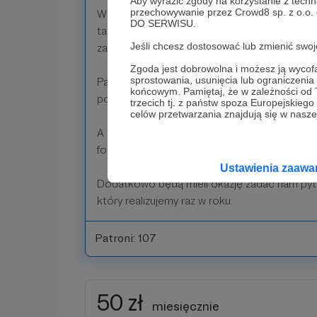
Aby wyrazić zgody na korzystanie z techn
przechowywanie przez Crowd8 sp. z o.o.
Wsparcie w tej wysokości jest jak zaprosze
DO SERWISU.
takie właśnie shao kao - siadacie razem z na
Jeśli chcesz dostosować lub zmienić sw
zapach chińskiej ulicy.
Zgoda jest dobrowolna i możesz ją wyc
sprostowania, usunięcia lub ograniczeni
Patroni wpłacający 25 złotych otrzymają d
końcowym. Pamiętaj, że w zależności od
podcastów na kanale Mao Powiedziane Plus!
trzecich tj. z państw spoza Europejskie
celów przetwarzania znajdują się w naszej
A także do kanału Mao Powiedziane na platfo
forum dla prowadzących i społeczności pat
Ustawienia zaaw
Dodatkowo będą mieli okazję zadać nam pyt
który realizujemy raz w roku.
Patroni: 107
50 zł
miesięcznie