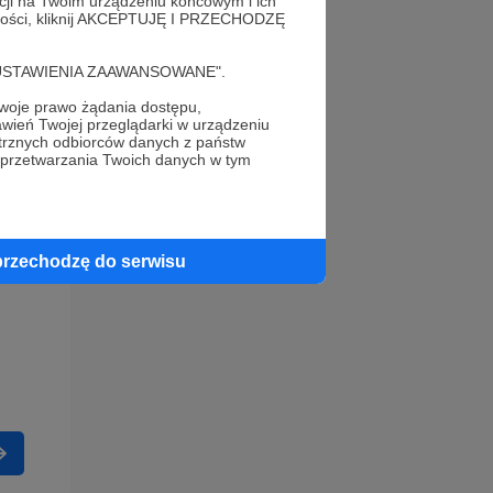
acji na Twoim urządzeniu końcowym i ich
alności, kliknij AKCEPTUJĘ I PRZECHODZĘ
cję "USTAWIENIA ZAAWANSOWANE".
oje prawo żądania dostępu,
wień Twojej przeglądarki w urządzeniu
trznych odbiorców danych z państw
 przetwarzania Twoich danych w tym
przechodzę do serwisu