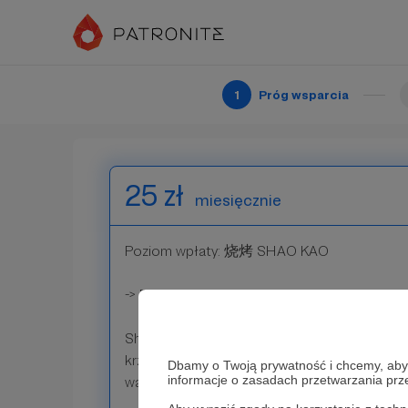
Patroni wpłacający 15 złotych otrzymają do
Powiedziane na platformie Discord, który je
i społeczności patronów naszego podcastu.
1
Próg wsparcia
Patroni: 5
25 zł
miesięcznie
Poziom wpłaty: 烧烤 SHAO KAO
-> Dostęp do podcastu Mao Powiedziane P
Shao kao to chiński grill, jedzony pod gołym
krzesełkach. A serwowana z niego może być
Dbamy o Twoją prywatność i chcemy, abyś 
informacje o zasadach przetwarzania pr
warzywa, grzyby, mięsa, ryby, owoce morza, dr