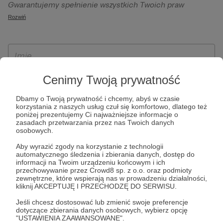
Gwarantujemy spełnienie wszystkich Twoich praw
szczególności w celu wykonania umowy zawartej z Tobą, w
wynikających z ogólnego rozporządzenia o ochronie
Rozwiń
tym do umożliwienia świadczenia usługi drogą
danych, tj. prawo dostępu, sprostowania oraz usunięcia
elektroniczną oraz pełnego korzystania z platformy
Twoich danych, ograniczenia ich przetwarzania, prawo do
Patronite.pl, w tym możliwości dokonywania oraz
ich przenoszenia, niepodlegania zautomatyzowanemu
otrzymywania wsparcia na naszej platformie oraz
podejmowaniu decyzji, w tym profilowaniu, a także prawo
dokonywania płatności.
wyrażenia sprzeciwu wobec przetwarzania Twoich danych
Cenimy Twoją prywatność
osobowych. Rejestracja dla osób niepełnoletnich możliwa
Dbamy o Twoją prywatność i chcemy, abyś w czasie
jest po przekazaniu podpisanego formularza "Zgodna na
korzystania z naszych usług czuł się komfortowo, dlatego też
założenie konta przez osobę niepełnoletnią", formularz
poniżej prezentujemy Ci najważniejsze informacje o
zasadach przetwarzania przez nas Twoich danych
dostępny jest na stronie regulaminu Patronite.pl.
osobowych.
Aby wyrazić zgody na korzystanie z technologii
automatycznego śledzenia i zbierania danych, dostęp do
informacji na Twoim urządzeniu końcowym i ich
przechowywanie przez Crowd8 sp. z o.o. oraz podmioty
zewnętrzne, które wspierają nas w prowadzeniu działalności,
kliknij AKCEPTUJĘ I PRZECHODZĘ DO SERWISU.
Jeśli chcesz dostosować lub zmienić swoje preferencje
dotyczące zbierania danych osobowych, wybierz opcję
* Zapoznałem się i akceptuję
Regulamin
serwisu oraz
Politykę
"USTAWIENIA ZAAWANSOWANE".