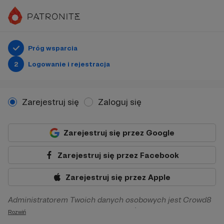
Próg wsparcia
2
Logowanie i rejestracja
Zarejestruj się
Zaloguj się
Zarejestruj się przez Google
Zarejestruj się przez Facebook
Zarejestruj się przez Apple
Administratorem Twoich danych osobowych jest Crowd8
sp. z o.o. z siedziba w Warszawie, ul. Żwirki i Wigury 16, 02-
Rozwiń
092 Warszawa. Twoje dane osobowe będą przetwarzane w