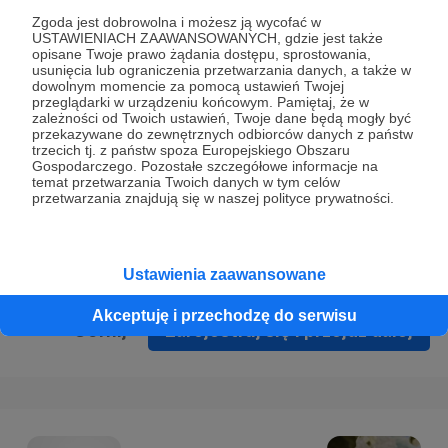
Prywatności
.
Zgoda jest dobrowolna i możesz ją wycofać w
USTAWIENIACH ZAAWANSOWANYCH, gdzie jest także
* Wyrażam zgodę na przetwarzanie moich danych
opisane Twoje prawo żądania dostępu, sprostowania,
osobowych podanych w formularzu rejestracyjnym w celu
usunięcia lub ograniczenia przetwarzania danych, a także w
dowolnym momencie za pomocą ustawień Twojej
prawidłowego świadczenia usług serwisu Patronite.
przeglądarki w urządzeniu końcowym. Pamiętaj, że w
zależności od Twoich ustawień, Twoje dane będą mogły być
Wyrażam zgodę na otrzymywanie drogą elektroniczną
przekazywane do zewnętrznych odbiorców danych z państw
trzecich tj. z państw spoza Europejskiego Obszaru
informacji handlowych - newslettera. Opcja ta może zostać
Gospodarczego. Pozostałe szczegółowe informacje na
zmieniona w ustawieniach konta.
temat przetwarzania Twoich danych w tym celów
przetwarzania znajdują się w naszej polityce prywatności.
Ustawienia zaawansowane
Akceptuję i przechodzę do serwisu
Cofnij
Zarejestruj się i przejdź dalej