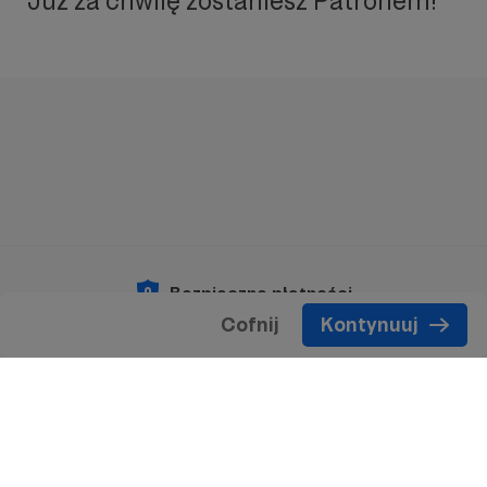
Już za chwilę zostaniesz Patronem!
Bezpieczne płatności
Cofnij
Kontynuuj
Copyright 2026 © Patronite.
Wszelkie prawa
zastrzeżone.