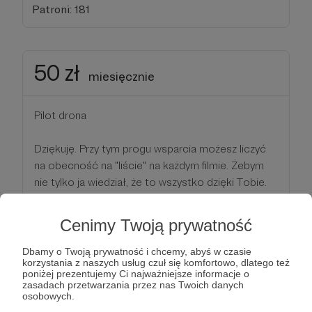
Patroni: 181
50 zł
miesięcznie
Pilot drona
Dziękuję. Przy tym progu wsparcia możesz liczyć
na obecność na "liście" na każdym filmie. Żebym
nie tylko ja wiedział, że to wszystko dzięki Tobie.
Dodatkowo dostaniesz dostęp do specjalnego
folderu z niepublikowanymi zdjęciami i surowymi
Cenimy Twoją prywatność
materiałami wideo z wyjazdów "na wschód".
Dbamy o Twoją prywatność i chcemy, abyś w czasie
korzystania z naszych usług czuł się komfortowo, dlatego też
Patroni: 92
poniżej prezentujemy Ci najważniejsze informacje o
zasadach przetwarzania przez nas Twoich danych
osobowych.