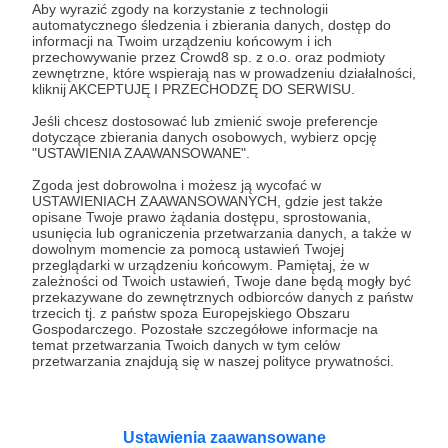
Aby wyrazić zgody na korzystanie z technologii
100 zł
automatycznego śledzenia i zbierania danych, dostęp do
miesięcznie
informacji na Twoim urządzeniu końcowym i ich
przechowywanie przez Crowd8 sp. z o.o. oraz podmioty
zewnętrzne, które wspierają nas w prowadzeniu działalności,
kliknij AKCEPTUJĘ I PRZECHODZĘ DO SERWISU.
BWP
Jeśli chcesz dostosować lub zmienić swoje preferencje
dotyczące zbierania danych osobowych, wybierz opcję
Dziękuję. Przy tym progu wsparcia możesz liczyć
"USTAWIENIA ZAAWANSOWANE".
na obecność na "liście" na każdym filmie. Żebym
Zgoda jest dobrowolna i możesz ją wycofać w
nie tylko ja wiedział, że to wszystko dzięki Tobie.
USTAWIENIACH ZAAWANSOWANYCH, gdzie jest także
Dodatkowo dostaniesz dostęp do specjalnego
opisane Twoje prawo żądania dostępu, sprostowania,
usunięcia lub ograniczenia przetwarzania danych, a także w
folderu z niepublikowanymi zdjęciami i surowymi
dowolnym momencie za pomocą ustawień Twojej
materiałami wideo z wyjazdów "na wschód".
przeglądarki w urządzeniu końcowym. Pamiętaj, że w
zależności od Twoich ustawień, Twoje dane będą mogły być
przekazywane do zewnętrznych odbiorców danych z państw
Patroni: 29
Limit: 40
trzecich tj. z państw spoza Europejskiego Obszaru
Gospodarczego. Pozostałe szczegółowe informacje na
temat przetwarzania Twoich danych w tym celów
przetwarzania znajdują się w naszej polityce prywatności.
200 zł
miesięcznie
Ustawienia zaawansowane