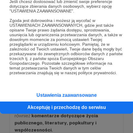
Jeśli chcesz dostosować lub zmienić swoje preferencje
dotyczące zbierania danych osobowych, wybierz opcję
50 zł
"USTAWIENIA ZAAWANSOWANE".
miesięcznie
Zgoda jest dobrowolna i możesz ją wycofać w
USTAWIENIACH ZAAWANSOWANYCH, gdzie jest także
Bardzo dziękuję za wsparcie, jest ono dla
opisane Twoje prawo żądania dostępu, sprostowania,
usunięcia lub ograniczenia przetwarzania danych, a także w
mnie bardzo cenne.
dowolnym momencie za pomocą ustawień Twojej
przeglądarki w urządzeniu końcowym. Pamiętaj, że w
zależności od Twoich ustawień, Twoje dane będą mogły być
Dzięki tobie mogę zachować niezależność i
przekazywane do zewnętrznych odbiorców danych z państw
zyskać czas dla prezentowanych tutaj treści.
trzecich tj. z państw spoza Europejskiego Obszaru
Gospodarczego. Pozostałe szczegółowe informacje na
temat przetwarzania Twoich danych w tym celów
Bonusy dla Patronek i Patronów to:
przetwarzania znajdują się w naszej polityce prywatności.
➤Publikowany przeze mnie
projekt
zatytułowany “Dziennik.Fikcje”
, który stanowi
Ustawienia zaawansowane
zapis wydarzeń pochodzących bezpośrednio z
Akceptuję i przechodzę do serwisu
mojego życia. W treści dziennika znajdują się
również
komentarze dotyczące życia
publicznego, literatury, popkultury i
współczesności.