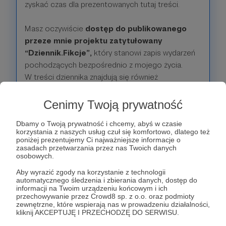
zyskać czas dla prezentowanych tutaj treści.
Masz oczywiście
dostęp do publikowanego
przeze mnie projektu zatytułowany
“Dziennik.Fikcje”,
który stanowi zapis wydarzeń
pochodzących bezpośrednio z mojego życia.
W treści dziennika znajdują się również
komentarze dotyczące życia publicznego,
literatury, popkultury i współczesności.
Cenimy Twoją prywatność
Dbamy o Twoją prywatność i chcemy, abyś w czasie
Bonusem dla Patronów i Patronek, którzy wybrali
korzystania z naszych usług czuł się komfortowo, dlatego też
ten próg, jest
dostęp do treści w postaci
poniżej prezentujemy Ci najważniejsze informacje o
zasadach przetwarzania przez nas Twoich danych
tekstów archiwalnych lub tekstów dotąd
osobowych.
niepublikowanych (felieton, moje publikacje
Aby wyrazić zgody na korzystanie z technologii
w medialne)
automatycznego śledzenia i zbierania danych, dostęp do
informacji na Twoim urządzeniu końcowym i ich
przechowywanie przez Crowd8 sp. z o.o. oraz podmioty
Patroni: 3
zewnętrzne, które wspierają nas w prowadzeniu działalności,
kliknij AKCEPTUJĘ I PRZECHODZĘ DO SERWISU.