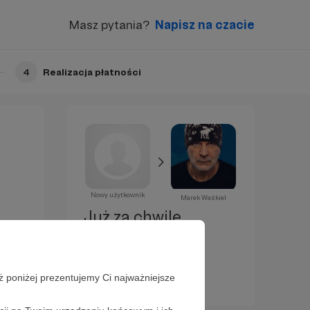
Masz pytania?
Napisz na czacie
4
Realizacja płatności
Nowy użytkownik
Marek Waśkiel
Już za chwilę
zostaniesz
Patronem!
ż poniżej prezentujemy Ci najważniejsze