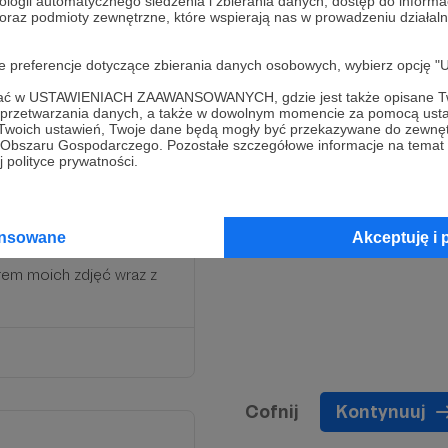
ologii automatycznego śledzenia i zbierania danych, dostęp do inform
 oraz podmioty zewnętrzne, które wspierają nas w prowadzeniu dział
oje preferencje dotyczące zbierania danych osobowych, wybierz op
ofać w USTAWIENIACH ZAAWANSOWANYCH, gdzie jest także opisane Tw
a przetwarzania danych, a także w dowolnym momencie za pomocą usta
 Twoich ustawień, Twoje dane będą mogły być przekazywane do zewnę
go Obszaru Gospodarczego. Pozostałe szczegółowe informacje na temat
 polityce prywatności.
sz! Otrzymasz to co w
ansowane
Akceptuję i 
rem moich zdjęć wraz z
Cofnij
Kontynuuj