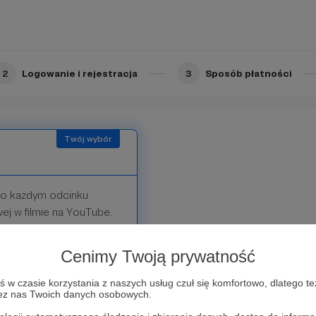
2
Logowanie i rejestracja
3
Sposób płatności
 Po każdym odcinku
ej w filmie na YouTube.
swoich aktualnych
Cenimy Twoją prywatność
maty do moich blogowych
w czasie korzystania z naszych usług czuł się komfortowo, dlatego te
zez nas Twoich danych osobowych.
emium tylko dla
Audio lub na YouTube albo