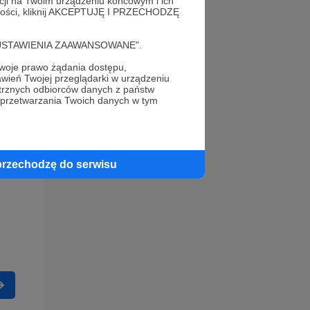
acji na Twoim urządzeniu końcowym i ich
alności, kliknij AKCEPTUJĘ I PRZECHODZĘ
cję "USTAWIENIA ZAAWANSOWANE".
oje prawo żądania dostępu,
wień Twojej przeglądarki w urządzeniu
trznych odbiorców danych z państw
 przetwarzania Twoich danych w tym
przechodzę do serwisu