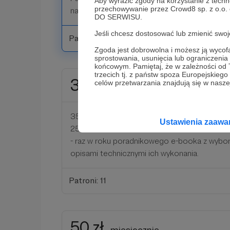
Aby wyrazić zgody na korzystanie z techn
przechowywanie przez Crowd8 sp. z o.o.
na moim blogu.
DO SERWISU.
Jeśli chcesz dostosować lub zmienić sw
Patroni: 13
Zgoda jest dobrowolna i możesz ją wyc
sprostowania, usunięcia lub ograniczeni
końcowym. Pamiętaj, że w zależności od
trzecich tj. z państw spoza Europejskie
35 zł
celów przetwarzania znajdują się w naszej
miesięcznie
35+ 👍Serdecznie Dziękuję, że mnie wspiera
Ustawienia zaaw
25+ oraz możliwość:
- raz w roku poradnikowego e-booka z wybo
opisami technicznymi ich wykonania.
Patroni: 11
50 zł
miesięcznie