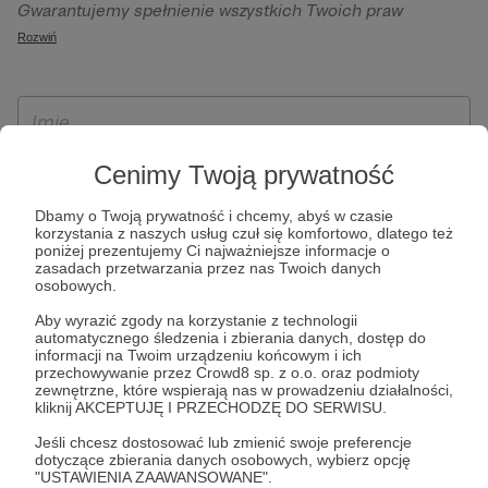
Gwarantujemy spełnienie wszystkich Twoich praw
szczególności w celu wykonania umowy zawartej z Tobą, w
wynikających z ogólnego rozporządzenia o ochronie
Rozwiń
tym do umożliwienia świadczenia usługi drogą
danych, tj. prawo dostępu, sprostowania oraz usunięcia
elektroniczną oraz pełnego korzystania z platformy
Twoich danych, ograniczenia ich przetwarzania, prawo do
Patronite.pl, w tym możliwości dokonywania oraz
ich przenoszenia, niepodlegania zautomatyzowanemu
otrzymywania wsparcia na naszej platformie oraz
podejmowaniu decyzji, w tym profilowaniu, a także prawo
dokonywania płatności.
wyrażenia sprzeciwu wobec przetwarzania Twoich danych
Cenimy Twoją prywatność
osobowych. Rejestracja dla osób niepełnoletnich możliwa
Dbamy o Twoją prywatność i chcemy, abyś w czasie
jest po przekazaniu podpisanego formularza "Zgodna na
korzystania z naszych usług czuł się komfortowo, dlatego też
założenie konta przez osobę niepełnoletnią", formularz
poniżej prezentujemy Ci najważniejsze informacje o
zasadach przetwarzania przez nas Twoich danych
dostępny jest na stronie regulaminu Patronite.pl.
osobowych.
Aby wyrazić zgody na korzystanie z technologii
automatycznego śledzenia i zbierania danych, dostęp do
informacji na Twoim urządzeniu końcowym i ich
przechowywanie przez Crowd8 sp. z o.o. oraz podmioty
zewnętrzne, które wspierają nas w prowadzeniu działalności,
kliknij AKCEPTUJĘ I PRZECHODZĘ DO SERWISU.
Jeśli chcesz dostosować lub zmienić swoje preferencje
dotyczące zbierania danych osobowych, wybierz opcję
* Zapoznałem się i akceptuję
Regulamin
serwisu oraz
Politykę
"USTAWIENIA ZAAWANSOWANE".