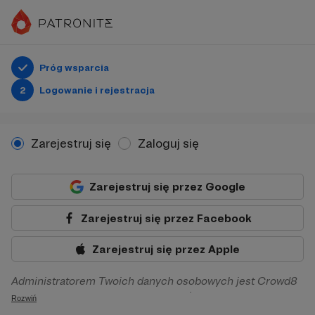
Próg wsparcia
2
Logowanie i rejestracja
Zarejestruj się
Zaloguj się
Zarejestruj się przez Google
Zarejestruj się przez Facebook
Zarejestruj się przez Apple
Administratorem Twoich danych osobowych jest Crowd8
sp. z o.o. z siedziba w Warszawie, ul. Żwirki i Wigury 16, 02-
Rozwiń
092 Warszawa. Twoje dane osobowe będą przetwarzane w