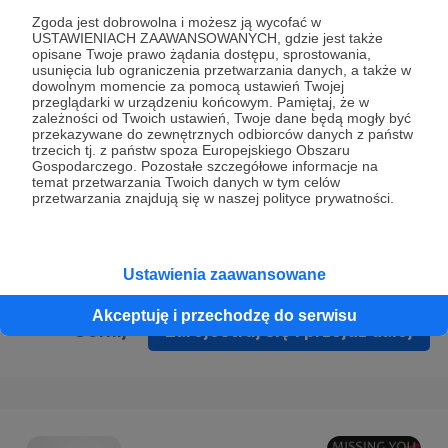
Prywatności
.
Zgoda jest dobrowolna i możesz ją wycofać w
USTAWIENIACH ZAAWANSOWANYCH, gdzie jest także
* Wyrażam zgodę na przetwarzanie moich danych
opisane Twoje prawo żądania dostępu, sprostowania,
osobowych podanych w formularzu rejestracyjnym w celu
usunięcia lub ograniczenia przetwarzania danych, a także w
dowolnym momencie za pomocą ustawień Twojej
prawidłowego świadczenia usług serwisu Patronite.
przeglądarki w urządzeniu końcowym. Pamiętaj, że w
zależności od Twoich ustawień, Twoje dane będą mogły być
Wyrażam zgodę na otrzymywanie drogą elektroniczną
przekazywane do zewnętrznych odbiorców danych z państw
trzecich tj. z państw spoza Europejskiego Obszaru
informacji handlowych - newslettera. Opcja ta może zostać
Gospodarczego. Pozostałe szczegółowe informacje na
zmieniona w ustawieniach konta.
temat przetwarzania Twoich danych w tym celów
przetwarzania znajdują się w naszej polityce prywatności.
Ustawienia zaawansowane
Akceptuję i przechodzę do serwisu
Cofnij
Zarejestruj się i przejdź dalej