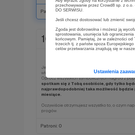
Aby wyrazić zgody na korzystanie z techn
przechowywanie przez Crowd8 sp. z o.o.
DO SERWISU.
Patroni: 1
Jeśli chcesz dostosować lub zmienić sw
Zgoda jest dobrowolna i możesz ją wyc
sprostowania, usunięcia lub ograniczeni
1000 zł
końcowym. Pamiętaj, że w zależności od
miesięcznie
trzecich tj. z państw spoza Europejskie
celów przetwarzania znajdują się w naszej
FUNDATOR
Jeśli zechcesz wesprzeć mnie comiesięcznie wię
Ustawienia zaaw
właśnie dla Ciebie.
Oprócz wszystkich symbolicznych nagród z pop
spotkam się z Tobą osobiście, gdy tylko będ
najprawdopodobniej taka możliwość będzie p
miesiące.
Oczywiście otrzymujesz wszystko to, o czym na
progów.
Patroni: 0