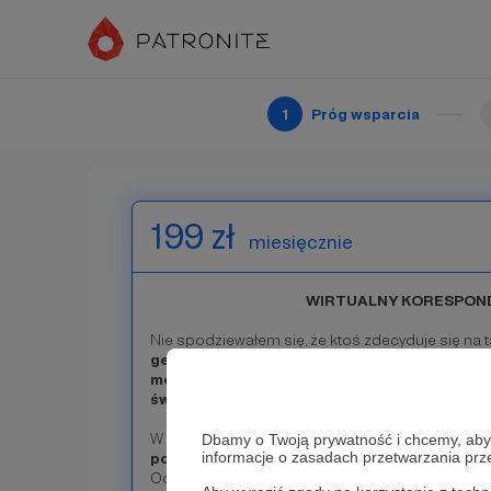
Twoje wsparcie pomaga dostarczać informacje wp
takim ludziom jak Ty wiem, że dostarczanie rzetel
Nie mam dla Ciebie specjalnych nagród, poza tym
osobom z progów poniżej, ale
jestem Ci niesł
1
Próg wsparcia
Patroni: 6
199 zł
miesięcznie
WIRTUALNY KORESPON
Nie spodziewałem się, że ktoś zdecyduje się na 
gest łączy się z odpowiedzialnością po mojej 
mogę dostarczać jakościowe materiały z mie
świecie.
W związku z tym
wyślę Ci specjalne, dedykowa
Dbamy o Twoją prywatność i chcemy, abyś 
informacje o zasadach przetwarzania pr
podziękowaniem za Twoje wsparcie
.
Oczywiście poza tym, czym odwdzięczam się w 