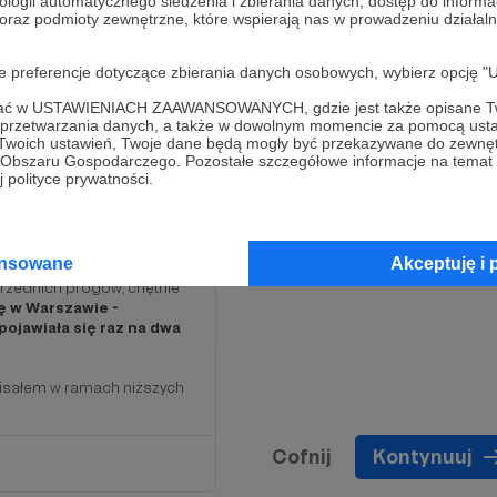
ologii automatycznego śledzenia i zbierania danych, dostęp do inform
 oraz podmioty zewnętrzne, które wspierają nas w prowadzeniu dział
oje preferencje dotyczące zbierania danych osobowych, wybierz op
ofać w USTAWIENIACH ZAAWANSOWANYCH, gdzie jest także opisane Tw
a przetwarzania danych, a także w dowolnym momencie za pomocą usta
 Twoich ustawień, Twoje dane będą mogły być przekazywane do zewnę
go Obszaru Gospodarczego. Pozostałe szczegółowe informacje na temat
 polityce prywatności.
kszą sumą - ten próg jest
ansowane
Akceptuję i 
rzednich progów, chętnie
ę w Warszawie -
ojawiała się raz na dwa
pisałem w ramach niższych
Cofnij
Kontynuuj