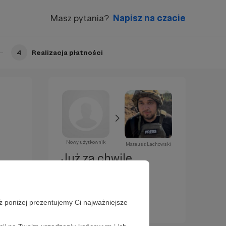
Masz pytania?
Napisz na czacie
4
Realizacja płatności
Nowy użytkownik
Mateusz Lachowski
Już za chwilę
zostaniesz
Patronem!
ż poniżej prezentujemy Ci najważniejsze