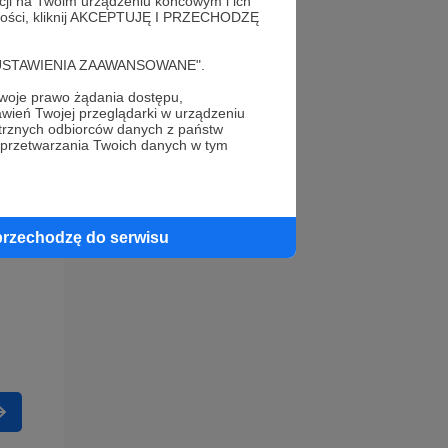
acji na Twoim urządzeniu końcowym i ich
alności, kliknij AKCEPTUJĘ I PRZECHODZĘ
cję "USTAWIENIA ZAAWANSOWANE".
oje prawo żądania dostępu,
wień Twojej przeglądarki w urządzeniu
trznych odbiorców danych z państw
 przetwarzania Twoich danych w tym
przechodzę do serwisu