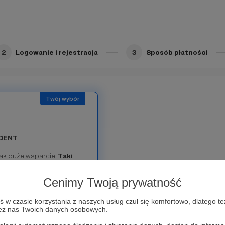
rost z pola walki. Dzięki
nych informacji jest ważne.
, co ofiaruję wszystkim
ychanie zobowiązany.
2
Logowanie i rejestracja
3
Sposób płatności
DENT
tak duże wsparcie.
Taki
stronie i sprawia, że
jsc konfliktów na całym
Cenimy Twoją prywatność
ne nagranie z
w czasie korzystania z naszych usług czuł się komfortowo, dlatego te
zez nas Twoich danych osobowych.
ramach niższych progów.