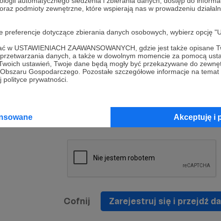
ologii automatycznego śledzenia i zbierania danych, dostęp do inform
a umowy
nie
 oraz podmioty zewnętrzne, które wspierają nas w prowadzeniu dział
nia
nięcia
nia z
* Zapoznałem się i akceptuję
Regulamin
serwisu oraz
prawo
oje preferencje dotyczące zbierania danych osobowych, wybierz op
wania
Politykę Prywatności
.
zowanemu
ofać w USTAWIENIACH ZAAWANSOWANYCH, gdzie jest także opisane Tw
 oraz
że prawo
a przetwarzania danych, a także w dowolnym momencie za pomocą usta
* Wyrażam zgodę na przetwarzanie moich danych
 Twoich ustawień, Twoje dane będą mogły być przekazywane do zewnę
h
osobowych podanych w formularzu rejestracyjnym w
go Obszaru Gospodarczego. Pozostałe szczegółowe informacje na temat
 polityce prywatności.
prawidłowego świadczenia usług serwisu Patronite.
Wyrażam zgodę na otrzymywanie drogą elektronicz
nta
informacji handlowych - newslettera. Opcja ta może
jest na
ansowane
Akceptuję i 
zmieniona w ustawieniach konta.
Cofnij
Zarejestruj się i przejdź da