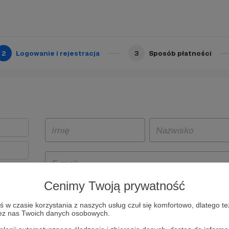
2
Logowanie i rejestracja
3
Sposób płatności
Cenimy Twoją prywatność
t
w czasie korzystania z naszych usług czuł się komfortowo, dlatego te
i i
zez nas Twoich danych osobowych.
owe będą
aw