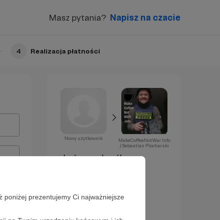
Masz pytania?
Napisz na czacie
4
Realizacja płatności
Nowy użytkownik
MakeCoffeeNotWar.Info
/ Sebastian Plocharski
Już za chwilę
zostaniesz
Patronem!
ż poniżej prezentujemy Ci najważniejsze