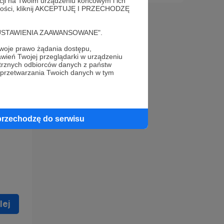
acji na Twoim urządzeniu końcowym i ich
alności, kliknij AKCEPTUJĘ I PRZECHODZĘ
cję "USTAWIENIA ZAAWANSOWANE".
oje prawo żądania dostępu,
wień Twojej przeglądarki w urządzeniu
trznych odbiorców danych z państw
 celu
 przetwarzania Twoich danych w tym
ną
 zostać
przechodzę do serwisu
lej