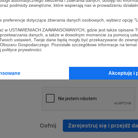
ologii automatycznego śledzenia i zbierania danych, dostęp do inform
a umowy
nie
 oraz podmioty zewnętrzne, które wspierają nas w prowadzeniu dział
nia
nięcia
nia z
* Zapoznałem się i akceptuję
Regulamin
serwisu oraz
prawo
oje preferencje dotyczące zbierania danych osobowych, wybierz op
wania
Politykę Prywatności
.
zowanemu
ofać w USTAWIENIACH ZAAWANSOWANYCH, gdzie jest także opisane Tw
 oraz
że prawo
a przetwarzania danych, a także w dowolnym momencie za pomocą usta
* Wyrażam zgodę na przetwarzanie moich danych
 Twoich ustawień, Twoje dane będą mogły być przekazywane do zewnę
h
osobowych podanych w formularzu rejestracyjnym w
go Obszaru Gospodarczego. Pozostałe szczegółowe informacje na temat
 polityce prywatności.
prawidłowego świadczenia usług serwisu Patronite.
Wyrażam zgodę na otrzymywanie drogą elektronicz
nta
informacji handlowych - newslettera. Opcja ta może
jest na
ansowane
Akceptuję i 
zmieniona w ustawieniach konta.
Cofnij
Zarejestruj się i przejdź da