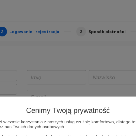
2
Logowanie i rejestracja
3
Sposób płatności
Cenimy Twoją prywatność
t
w czasie korzystania z naszych usług czuł się komfortowo, dlatego te
i i
zez nas Twoich danych osobowych.
owe będą
aw