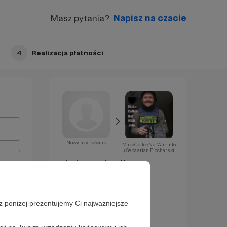
Masz pytania?
Napisz na czacie
4
Realizacja płatności
Nowy użytkownik
MakeCoffeeNotWar.Info
/ Sebastian Plocharski
Już za chwilę
zostaniesz
Patronem!
ż poniżej prezentujemy Ci najważniejsze