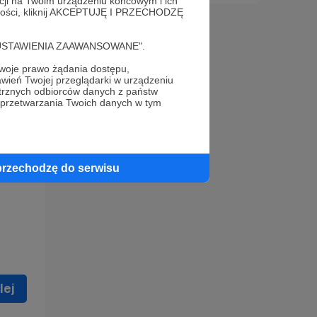
acji na Twoim urządzeniu końcowym i ich
alności, kliknij AKCEPTUJĘ I PRZECHODZĘ
cję "USTAWIENIA ZAAWANSOWANE".
oje prawo żądania dostępu,
wień Twojej przeglądarki w urządzeniu
trznych odbiorców danych z państw
 celu
 przetwarzania Twoich danych w tym
ną
 zostać
przechodzę do serwisu
lej