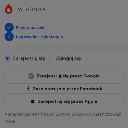
Próg wsparcia
2
Logowanie i rejestracja
Zarejestruj się
Zaloguj się
Zarejestruj się przez Google
Zarejestruj się przez Facebook
Zarejestruj się przez Apple
Administratorem Twoich danych osobowych jest Crowd8
sp. z o.o. z siedziba w Warszawie, ul. Żwirki i Wigury 16, 02-
Rozwiń
092 Warszawa. Twoje dane osobowe będą przetwarzane w