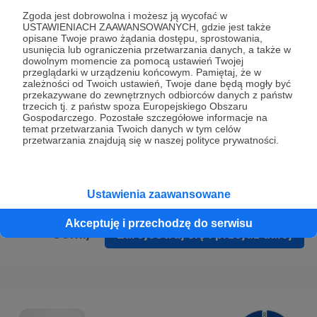
Prywatności
.
Zgoda jest dobrowolna i możesz ją wycofać w
USTAWIENIACH ZAAWANSOWANYCH, gdzie jest także
* Wyrażam zgodę na przetwarzanie moich danych
opisane Twoje prawo żądania dostępu, sprostowania,
osobowych podanych w formularzu rejestracyjnym w celu
usunięcia lub ograniczenia przetwarzania danych, a także w
dowolnym momencie za pomocą ustawień Twojej
prawidłowego świadczenia usług serwisu Patronite.
przeglądarki w urządzeniu końcowym. Pamiętaj, że w
zależności od Twoich ustawień, Twoje dane będą mogły być
Wyrażam zgodę na otrzymywanie drogą elektroniczną
przekazywane do zewnętrznych odbiorców danych z państw
trzecich tj. z państw spoza Europejskiego Obszaru
informacji handlowych - newslettera. Opcja ta może zostać
Gospodarczego. Pozostałe szczegółowe informacje na
zmieniona w ustawieniach konta.
temat przetwarzania Twoich danych w tym celów
przetwarzania znajdują się w naszej polityce prywatności.
Ustawienia zaawansowane
Akceptuję i przechodzę do serwisu
Cofnij
Zarejestruj się i przejdź dalej