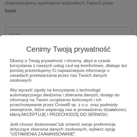
Gwarantujemy spełnienie wszystkich Twoich praw
szczególności w celu wykonania umowy zawartej z Tobą, w
wynikających z ogólnego rozporządzenia o ochronie
Rozwiń
tym do umożliwienia świadczenia usługi drogą
danych, tj. prawo dostępu, sprostowania oraz usunięcia
elektroniczną oraz pełnego korzystania z platformy
Twoich danych, ograniczenia ich przetwarzania, prawo do
Patronite.pl, w tym możliwości dokonywania oraz
ich przenoszenia, niepodlegania zautomatyzowanemu
otrzymywania wsparcia na naszej platformie oraz
podejmowaniu decyzji, w tym profilowaniu, a także prawo
dokonywania płatności.
wyrażenia sprzeciwu wobec przetwarzania Twoich danych
Cenimy Twoją prywatność
osobowych. Rejestracja dla osób niepełnoletnich możliwa
Dbamy o Twoją prywatność i chcemy, abyś w czasie
jest po przekazaniu podpisanego formularza "Zgodna na
korzystania z naszych usług czuł się komfortowo, dlatego też
założenie konta przez osobę niepełnoletnią", formularz
poniżej prezentujemy Ci najważniejsze informacje o
zasadach przetwarzania przez nas Twoich danych
dostępny jest na stronie regulaminu Patronite.pl.
osobowych.
Aby wyrazić zgody na korzystanie z technologii
automatycznego śledzenia i zbierania danych, dostęp do
informacji na Twoim urządzeniu końcowym i ich
przechowywanie przez Crowd8 sp. z o.o. oraz podmioty
zewnętrzne, które wspierają nas w prowadzeniu działalności,
kliknij AKCEPTUJĘ I PRZECHODZĘ DO SERWISU.
Jeśli chcesz dostosować lub zmienić swoje preferencje
dotyczące zbierania danych osobowych, wybierz opcję
* Zapoznałem się i akceptuję
Regulamin
serwisu oraz
Politykę
"USTAWIENIA ZAAWANSOWANE".