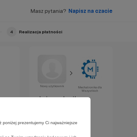
Masz pytania?
Napisz na czacie
4
Realizacja płatności
Nowy użytkownik
Mechatronika dla
Wszystkich
Już za chwilę
zostaniesz
Patronem!
ż poniżej prezentujemy Ci najważniejsze