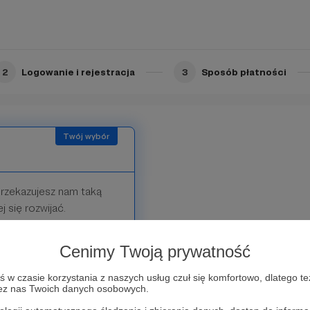
ć naszą ciężką misję i
Kanale. Cieszymy się że
2
Logowanie i rejestracja
3
Sposób płatności
przekazujesz nam taką
 się rozwijać.
Cenimy Twoją prywatność
w czasie korzystania z naszych usług czuł się komfortowo, dlatego te
zez nas Twoich danych osobowych.