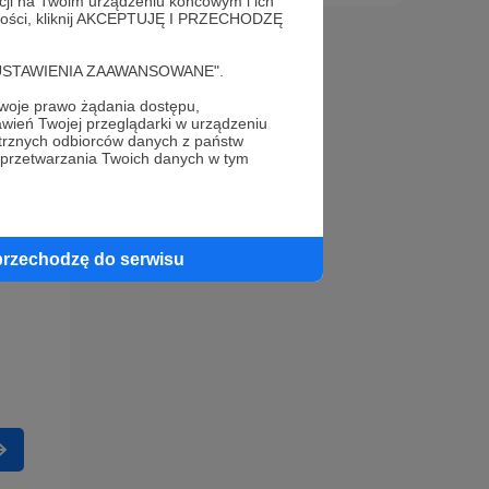
acji na Twoim urządzeniu końcowym i ich
alności, kliknij AKCEPTUJĘ I PRZECHODZĘ
cję "USTAWIENIA ZAAWANSOWANE".
oje prawo żądania dostępu,
wień Twojej przeglądarki w urządzeniu
trznych odbiorców danych z państw
 przetwarzania Twoich danych w tym
przechodzę do serwisu