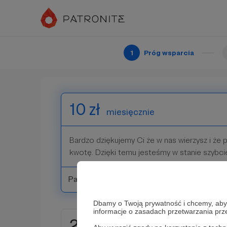
Dzięki tym 5 zł jesteśmy w stanie kontynuowa
tworzyć coraz więcej poradników na naszym 
nas wspierasz!
1
Próg wsparcia
Patroni: 0
10 zł
miesięcznie
Bardzo dziękujemy Ci że w nas wierzysz i że 
kwotę. Dzięki temu jesteśmy w stanie szybciej
Patroni: 0
Dbamy o Twoją prywatność i chcemy, abyś 
informacje o zasadach przetwarzania pr
25 zł