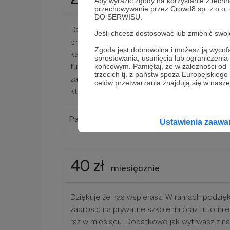
miesięcznie
Aby wyrazić zgody na korzystanie z techn
przechowywanie przez Crowd8 sp. z o.o.
DO SERWISU.
Dzięki temu wsparciu pozwalasz nam realizo
Jeśli chcesz dostosować lub zmienić sw
płatnych programów. Staramy się zrewanżow
Zgoda jest dobrowolna i możesz ją wyc
kanale Youtube i stronie WWW udostępniać d
sprostowania, usunięcia lub ograniczeni
tutoriale, które na wielu stronach są odpłat
końcowym. Pamiętaj, że w zależności od
trzecich tj. z państw spoza Europejskie
za to wsparcie. Dodatkowo czekają dla ciebi
celów przetwarzania znajdują się w naszej
które otrzymasz w ramach naszego wsparcia
Patroni: 0
Ustawienia zaaw
40 zł
miesięcznie
Dziękuję że nas wspierasz. W ramach podzi
zaprosić na prywatne szkolenia oraz tutorial
raz w miesiącu. Dodatkowo jak wytrwasz z na