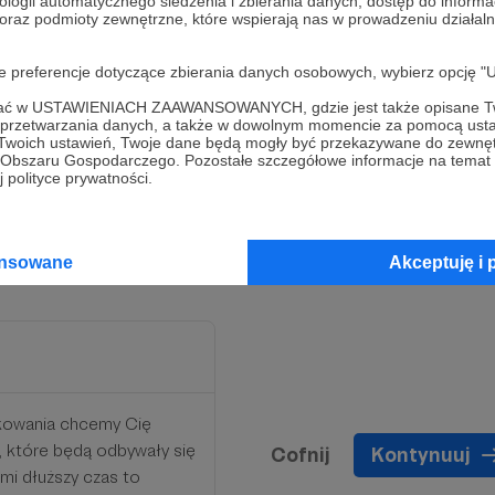
ologii automatycznego śledzenia i zbierania danych, dostęp do inform
 oraz podmioty zewnętrzne, które wspierają nas w prowadzeniu dział
wać kursy, które wymagają
oje preferencje dotyczące zbierania danych osobowych, wybierz op
ać i w zamian na naszym
ofać w USTAWIENIACH ZAAWANSOWANYCH, gdzie jest także opisane Tw
armowe szkolenia i / lub
a przetwarzania danych, a także w dowolnym momencie za pomocą usta
ne. Bardzo dziękujemy Ci
 Twoich ustawień, Twoje dane będą mogły być przekazywane do zewnę
go Obszaru Gospodarczego. Pozostałe szczegółowe informacje na temat
e też materiały premium,
 polityce prywatności.
.
ansowane
Akceptuję i 
ękowania chcemy Cię
e, które będą odbywały się
Cofnij
Kontynuuj
mi dłuższy czas to