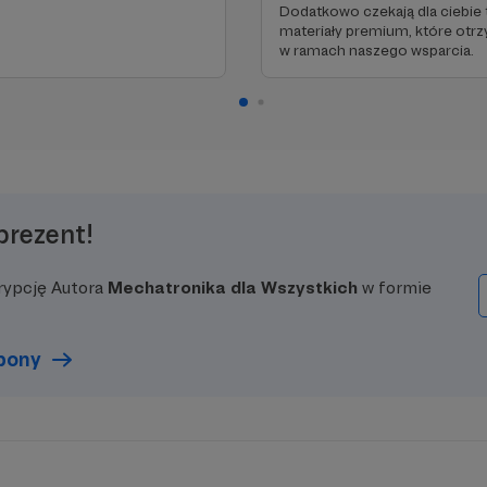
Dodatkowo czekają dla ciebie 
materiały premium, które otr
w ramach naszego wsparcia.
prezent!
rypcję Autora
Mechatronika dla Wszystkich
w formie
upony