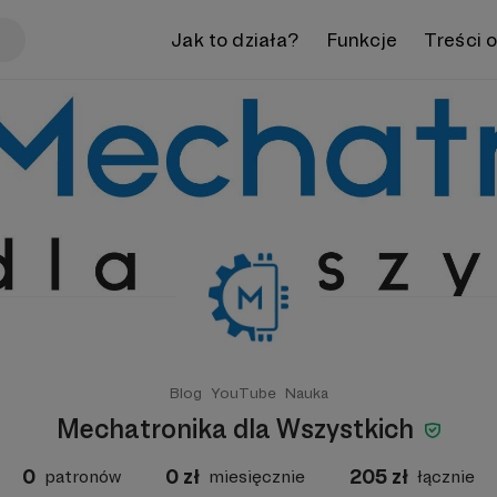
Jak to działa?
Funkcje
Treści 
Blog
YouTube
Nauka
Mechatronika dla Wszystkich
0
0
zł
205
zł
patronów
miesięcznie
łącznie