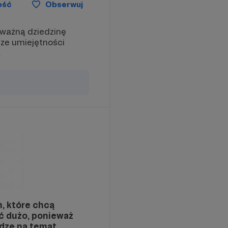
ość
Obserwuj
oważną dziedzinę
sze umiejętności
.
, które chcą
ć dużo, ponieważ
edzę na temat