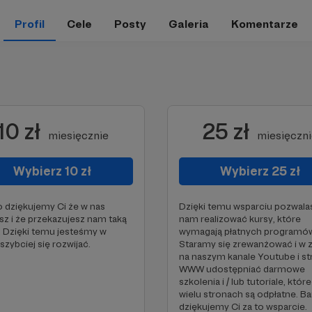
Profil
Cele
Posty
Galeria
Komentarze
10 zł
25 zł
miesięcznie
miesięczn
Wybierz 10 zł
Wybierz 25 zł
 dziękujemy Ci że w nas
Dzięki temu wsparciu pozwala
sz i że przekazujesz nam taką
nam realizować kursy, które
 Dzięki temu jesteśmy w
wymagają płatnych programó
 szybciej się rozwijać.
Staramy się zrewanżować i w 
na naszym kanale Youtube i st
WWW udostępniać darmowe
szkolenia i / lub tutoriale, któr
wielu stronach są odpłatne. B
dziękujemy Ci za to wsparcie.