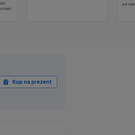
też
od nas
zymasz
Kup na prezent