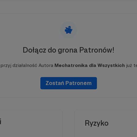
y też publikować więcej filmów, które będą związane
Dołącz do grona Patronów!
ym kanale powstało już kilka takich filmów:
przyj działalność Autora
Mechatronika dla Wszystkich
już t
Zostań Patronem
i
Ryzyko
iejscu powinna być zewnętrzna treść