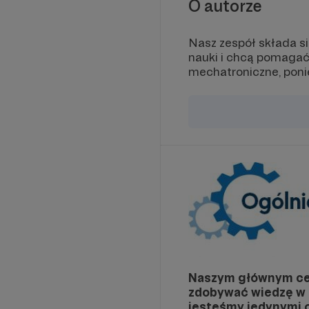
O autorze
Nasz zespół składa si
nauki i chcą pomagać 
mechatroniczne, ponie
Naszym głównym cel
zdobywać wiedzę w 
jesteśmy jedynymi o