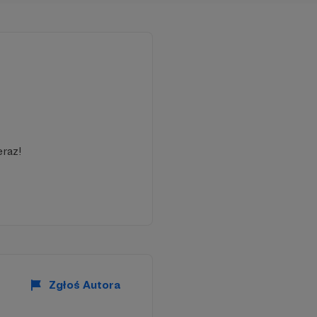
 z elektryką i
eraz!
Zgłoś Autora