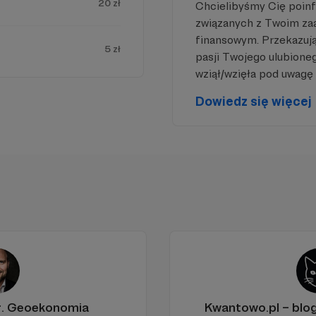
20 zł
Chcielibyśmy Cię poin
 zobaczyć treść musisz zmienić ustawienia
związanych z Twoim z
polityki prywatności
finansowym. Przekazując
5 zł
pasji Twojego ulubione
wziął/wzięła pod uwagę 
Dowiedz się więcej
r. Geoekonomia
Kwantowo.pl – bl