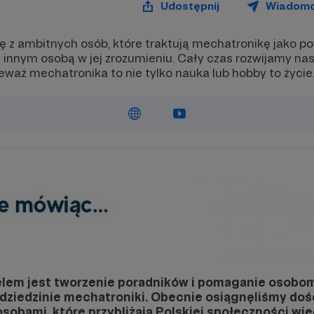
Udostępnij
Wiadom
ę z ambitnych osób, które traktują mechatronikę jako p
innym osobą w jej zrozumieniu. Cały czas rozwijamy na
waż mechatronika to nie tylko nauka lub hobby to życie
em jest tworzenie poradników i pomaganie osobom
dziedzinie mechatroniki. Obecnie osiągnęliśmy doś
sobami, które przybliżają Polskiej społeczności wi