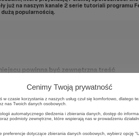
y już na naszym kanale 2 serie tutoriali programu F
 dużą popularnością.
iejscu powinna być zewnętrzna treść
 zobaczyć treść musisz zmienić ustawienia
Cenimy Twoją prywatność
polityki prywatności
w czasie korzystania z naszych usług czuł się komfortowo, dlatego te
zez nas Twoich danych osobowych.
ologii automatycznego śledzenia i zbierania danych, dostęp do inform
 oraz podmioty zewnętrzne, które wspierają nas w prowadzeniu dział
oje preferencje dotyczące zbierania danych osobowych, wybierz op