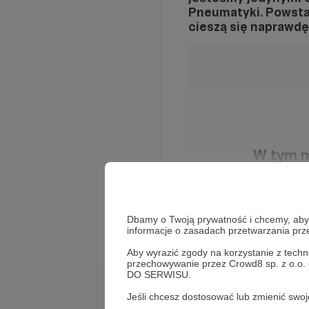
Pneumatyki. Powstał
cieszą się naprawdę
W tym m
Aby
Rozwiń opis
Dbamy o Twoją prywatność i chcemy, abyś 
informacje o zasadach przetwarzania pr
Aby wyrazić zgody na korzystanie z techn
przechowywanie przez Crowd8 sp. z o.o.
DO SERWISU.
Cele
Jeśli chcesz dostosować lub zmienić sw