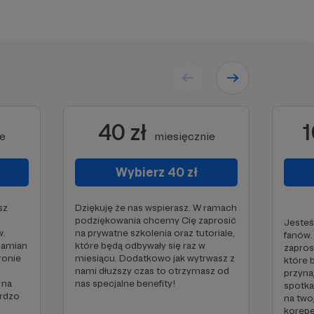
40 zł
1
ie
miesięcznie
Wybierz 40 zł
sz
Dziękuję że nas wspierasz. W ramach
podziękowania chcemy Cię zaprosić
Jesteś
w.
na prywatne szkolenia oraz tutoriale,
fanów.
zamian
które będą odbywały się raz w
zapros
ronie
miesiącu. Dodatkowo jak wytrwasz z
które 
nami dłuższy czas to otrzymasz od
przyna
e na
nas specjalne benefity!
spotka
ardzo
na twoj
korepe