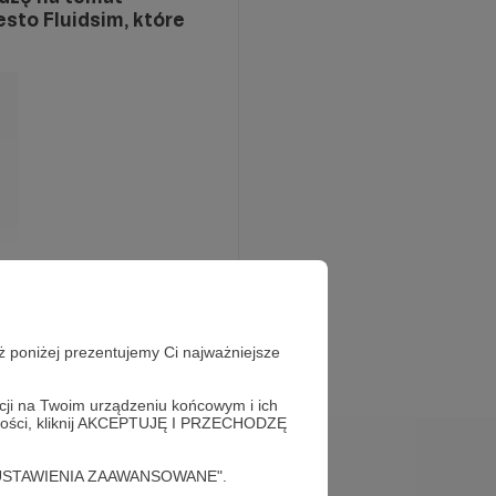
esto Fluidsim, które
ż poniżej prezentujemy Ci najważniejsze
acji na Twoim urządzeniu końcowym i ich
alności, kliknij AKCEPTUJĘ I PRZECHODZĘ
cję "USTAWIENIA ZAAWANSOWANE".