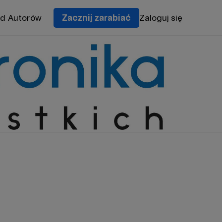
od Autorów
Zacznij zarabiać
Zaloguj się