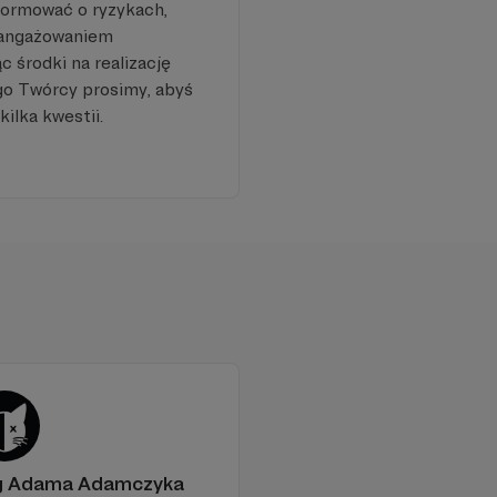
formować o ryzykach,
aangażowaniem
 środki na realizację
go Twórcy prosimy, abyś
kilka kwestii.
og Adama Adamczyka