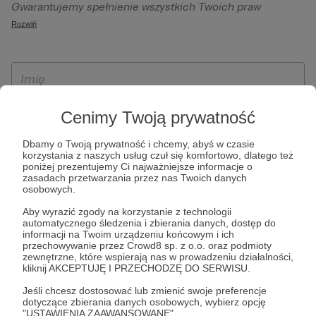
Gwarantujemy spełnienie wszystkich Twoich praw
szczególności w celu wykonania umowy zawartej z Tobą, w
wynikających z ogólnego rozporządzenia o ochronie
Rozwiń
tym do umożliwienia świadczenia usługi drogą
danych, tj. prawo dostępu, sprostowania oraz usunięcia
elektroniczną oraz pełnego korzystania z platformy
Twoich danych, ograniczenia ich przetwarzania, prawo do
Patronite.pl, w tym możliwości dokonywania oraz
ich przenoszenia, niepodlegania zautomatyzowanemu
otrzymywania wsparcia na naszej platformie oraz
podejmowaniu decyzji, w tym profilowaniu, a także prawo
dokonywania płatności.
wyrażenia sprzeciwu wobec przetwarzania Twoich danych
Cenimy Twoją prywatność
osobowych. Rejestracja dla osób niepełnoletnich możliwa
jest po przekazaniu podpisanego formularza "Zgodna na
Dbamy o Twoją prywatność i chcemy, abyś w czasie
korzystania z naszych usług czuł się komfortowo, dlatego też
założenie konta przez osobę niepełnoletnią", formularz
poniżej prezentujemy Ci najważniejsze informacje o
dostępny jest na stronie regulaminu Patronite.pl.
zasadach przetwarzania przez nas Twoich danych
osobowych.
Aby wyrazić zgody na korzystanie z technologii
automatycznego śledzenia i zbierania danych, dostęp do
informacji na Twoim urządzeniu końcowym i ich
przechowywanie przez Crowd8 sp. z o.o. oraz podmioty
zewnętrzne, które wspierają nas w prowadzeniu działalności,
kliknij AKCEPTUJĘ I PRZECHODZĘ DO SERWISU.
Jeśli chcesz dostosować lub zmienić swoje preferencje
* Zapoznałem się i akceptuję
Regulamin
serwisu oraz
Politykę
dotyczące zbierania danych osobowych, wybierz opcję
"USTAWIENIA ZAAWANSOWANE".