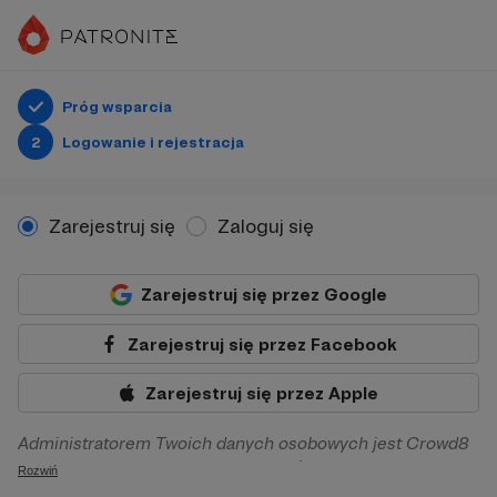
Próg wsparcia
2
Logowanie i rejestracja
Zarejestruj się
Zaloguj się
Zarejestruj się przez Google
Zarejestruj się przez Facebook
Zarejestruj się przez Apple
Administratorem Twoich danych osobowych jest Crowd8
sp. z o.o. z siedziba w Warszawie, ul. Żwirki i Wigury 16, 02-
Rozwiń
092 Warszawa. Twoje dane osobowe będą przetwarzane w