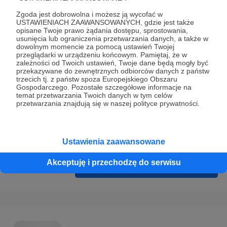
Prywatności
.
Zgoda jest dobrowolna i możesz ją wycofać w
* Wyrażam zgodę na przetwarzanie moich danych
USTAWIENIACH ZAAWANSOWANYCH, gdzie jest także
opisane Twoje prawo żądania dostępu, sprostowania,
osobowych podanych w formularzu rejestracyjnym w celu
usunięcia lub ograniczenia przetwarzania danych, a także w
prawidłowego świadczenia usług serwisu Patronite.
dowolnym momencie za pomocą ustawień Twojej
przeglądarki w urządzeniu końcowym. Pamiętaj, że w
zależności od Twoich ustawień, Twoje dane będą mogły być
Wyrażam zgodę na otrzymywanie drogą elektroniczną
przekazywane do zewnętrznych odbiorców danych z państw
informacji handlowych - newslettera. Opcja ta może zostać
trzecich tj. z państw spoza Europejskiego Obszaru
Gospodarczego. Pozostałe szczegółowe informacje na
zmieniona w ustawieniach konta.
temat przetwarzania Twoich danych w tym celów
przetwarzania znajdują się w naszej polityce prywatności.
Ustawienia zaawansowane
Akceptuję i przechodzę do serwisu
Cofnij
Zarejestruj się i przejdź dalej