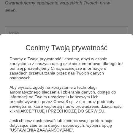
Gwarantujemy spełnienie wszystkich Twoich praw
szczególności w celu wykonania umowy zawartej z Tobą, w
wynikających z ogólnego rozporządzenia o ochronie
Rozwiń
tym do umożliwienia świadczenia usługi drogą
danych, tj. prawo dostępu, sprostowania oraz usunięcia
elektroniczną oraz pełnego korzystania z platformy
Twoich danych, ograniczenia ich przetwarzania, prawo do
Patronite.pl, w tym możliwości dokonywania oraz
ich przenoszenia, niepodlegania zautomatyzowanemu
otrzymywania wsparcia na naszej platformie oraz
podejmowaniu decyzji, w tym profilowaniu, a także prawo
dokonywania płatności.
wyrażenia sprzeciwu wobec przetwarzania Twoich danych
Cenimy Twoją prywatność
osobowych. Rejestracja dla osób niepełnoletnich możliwa
Dbamy o Twoją prywatność i chcemy, abyś w czasie
jest po przekazaniu podpisanego formularza "Zgodna na
korzystania z naszych usług czuł się komfortowo, dlatego też
założenie konta przez osobę niepełnoletnią", formularz
poniżej prezentujemy Ci najważniejsze informacje o
zasadach przetwarzania przez nas Twoich danych
dostępny jest na stronie regulaminu Patronite.pl.
osobowych.
Aby wyrazić zgody na korzystanie z technologii
automatycznego śledzenia i zbierania danych, dostęp do
informacji na Twoim urządzeniu końcowym i ich
przechowywanie przez Crowd8 sp. z o.o. oraz podmioty
zewnętrzne, które wspierają nas w prowadzeniu działalności,
kliknij AKCEPTUJĘ I PRZECHODZĘ DO SERWISU.
Jeśli chcesz dostosować lub zmienić swoje preferencje
dotyczące zbierania danych osobowych, wybierz opcję
* Zapoznałem się i akceptuję
Regulamin
serwisu oraz
Politykę
"USTAWIENIA ZAAWANSOWANE".