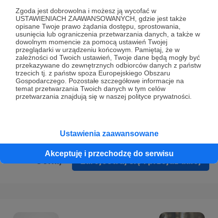
Prywatności
.
Zgoda jest dobrowolna i możesz ją wycofać w
USTAWIENIACH ZAAWANSOWANYCH, gdzie jest także
* Wyrażam zgodę na przetwarzanie moich danych
opisane Twoje prawo żądania dostępu, sprostowania,
osobowych podanych w formularzu rejestracyjnym w celu
usunięcia lub ograniczenia przetwarzania danych, a także w
dowolnym momencie za pomocą ustawień Twojej
prawidłowego świadczenia usług serwisu Patronite.
przeglądarki w urządzeniu końcowym. Pamiętaj, że w
zależności od Twoich ustawień, Twoje dane będą mogły być
Wyrażam zgodę na otrzymywanie drogą elektroniczną
przekazywane do zewnętrznych odbiorców danych z państw
trzecich tj. z państw spoza Europejskiego Obszaru
informacji handlowych - newslettera. Opcja ta może zostać
Gospodarczego. Pozostałe szczegółowe informacje na
zmieniona w ustawieniach konta.
temat przetwarzania Twoich danych w tym celów
przetwarzania znajdują się w naszej polityce prywatności.
Ustawienia zaawansowane
Akceptuję i przechodzę do serwisu
Cofnij
Zarejestruj się i przejdź dalej