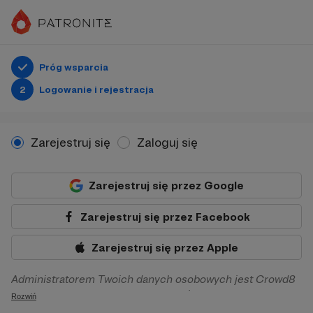
Próg wsparcia
2
Logowanie i rejestracja
Zarejestruj się
Zaloguj się
Zarejestruj się przez Google
Zarejestruj się przez Facebook
Zarejestruj się przez Apple
Administratorem Twoich danych osobowych jest Crowd8
sp. z o.o. z siedziba w Warszawie, ul. Żwirki i Wigury 16, 02-
Rozwiń
092 Warszawa. Twoje dane osobowe będą przetwarzane w