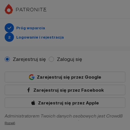
Próg wsparcia
2
Logowanie i rejestracja
Zarejestruj się
Zaloguj się
Zarejestruj się przez Google
Zarejestruj się przez Facebook
Zarejestruj się przez Apple
Administratorem Twoich danych osobowych jest Crowd8
sp. z o.o. z siedziba w Warszawie, ul. Żwirki i Wigury 16, 02-
Rozwiń
092 Warszawa. Twoje dane osobowe będą przetwarzane w