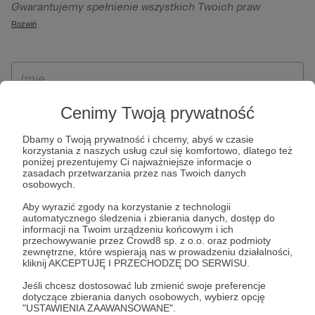
Gwarantujemy spełnienie wszystkich Twoich praw
szczególności w celu wykonania umowy zawartej z Tobą, w
wynikających z ogólnego rozporządzenia o ochronie
Rozwiń
tym do umożliwienia świadczenia usługi drogą
danych, tj. prawo dostępu, sprostowania oraz usunięcia
elektroniczną oraz pełnego korzystania z platformy
Twoich danych, ograniczenia ich przetwarzania, prawo do
Patronite.pl, w tym możliwości dokonywania oraz
ich przenoszenia, niepodlegania zautomatyzowanemu
otrzymywania wsparcia na naszej platformie oraz
podejmowaniu decyzji, w tym profilowaniu, a także prawo
dokonywania płatności.
wyrażenia sprzeciwu wobec przetwarzania Twoich danych
Cenimy Twoją prywatność
osobowych. Rejestracja dla osób niepełnoletnich możliwa
Dbamy o Twoją prywatność i chcemy, abyś w czasie
jest po przekazaniu podpisanego formularza "Zgodna na
korzystania z naszych usług czuł się komfortowo, dlatego też
założenie konta przez osobę niepełnoletnią", formularz
poniżej prezentujemy Ci najważniejsze informacje o
zasadach przetwarzania przez nas Twoich danych
dostępny jest na stronie regulaminu Patronite.pl.
osobowych.
Aby wyrazić zgody na korzystanie z technologii
automatycznego śledzenia i zbierania danych, dostęp do
informacji na Twoim urządzeniu końcowym i ich
przechowywanie przez Crowd8 sp. z o.o. oraz podmioty
zewnętrzne, które wspierają nas w prowadzeniu działalności,
kliknij AKCEPTUJĘ I PRZECHODZĘ DO SERWISU.
Jeśli chcesz dostosować lub zmienić swoje preferencje
dotyczące zbierania danych osobowych, wybierz opcję
* Zapoznałem się i akceptuję
Regulamin
serwisu oraz
Politykę
"USTAWIENIA ZAAWANSOWANE".