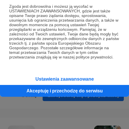
Prywatności
.
Zgoda jest dobrowolna i możesz ją wycofać w
USTAWIENIACH ZAAWANSOWANYCH, gdzie jest także
* Wyrażam zgodę na przetwarzanie moich danych
opisane Twoje prawo żądania dostępu, sprostowania,
osobowych podanych w formularzu rejestracyjnym w celu
usunięcia lub ograniczenia przetwarzania danych, a także w
dowolnym momencie za pomocą ustawień Twojej
prawidłowego świadczenia usług serwisu Patronite.
przeglądarki w urządzeniu końcowym. Pamiętaj, że w
zależności od Twoich ustawień, Twoje dane będą mogły być
Wyrażam zgodę na otrzymywanie drogą elektroniczną
przekazywane do zewnętrznych odbiorców danych z państw
trzecich tj. z państw spoza Europejskiego Obszaru
informacji handlowych - newslettera. Opcja ta może zostać
Gospodarczego. Pozostałe szczegółowe informacje na
zmieniona w ustawieniach konta.
temat przetwarzania Twoich danych w tym celów
przetwarzania znajdują się w naszej polityce prywatności.
Ustawienia zaawansowane
Akceptuję i przechodzę do serwisu
Cofnij
Zarejestruj się i przejdź dalej