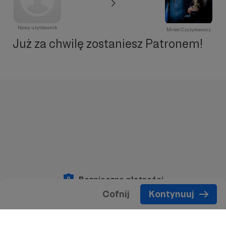
Nowy użytkownik
Mirek Czyżykiewicz
Już za chwilę zostaniesz Patronem!
Bezpieczne płatności
Cofnij
Kontynuuj
Copyright 2026 © Patronite.
Wszelkie prawa