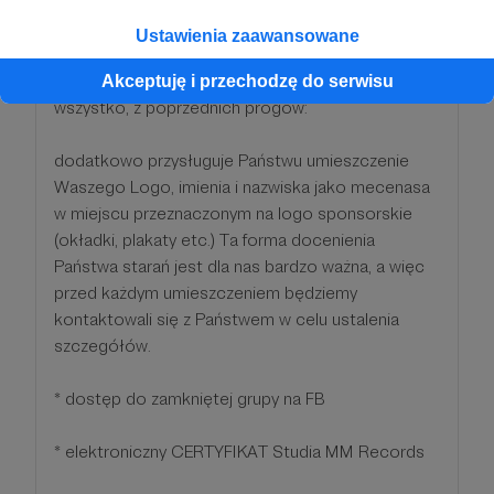
DZIĘKUJEMY, ŻE NAS WSPIERASZ!
Ustawienia zaawansowane
Tutaj standardowo otrzymujecie Państwo
Akceptuję i przechodzę do serwisu
wszystko, z poprzednich progów:
dodatkowo przysługuje Państwu umieszczenie
Waszego Logo, imienia i nazwiska jako mecenasa
w miejscu przeznaczonym na logo sponsorskie
(okładki, plakaty etc.) Ta forma docenienia
Państwa starań jest dla nas bardzo ważna, a więc
przed każdym umieszczeniem będziemy
kontaktowali się z Państwem w celu ustalenia
szczegółów.
* dostęp do zamkniętej grupy na FB
* elektroniczny CERTYFIKAT Studia MM Records