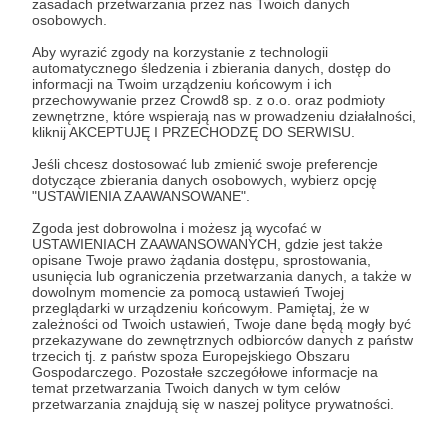
* niepublikowana fotografia
zasadach przetwarzania przez nas Twoich danych
osobowych.
* reprodukcja grafiki autorstwa Mirka gotowa do
Aby wyrazić zgody na korzystanie z technologii
automatycznego śledzenia i zbierania danych, dostęp do
druku (wysoka rozdzielczość)
informacji na Twoim urządzeniu końcowym i ich
przechowywanie przez Crowd8 sp. z o.o. oraz podmioty
zewnętrzne, które wspierają nas w prowadzeniu działalności,
* wejściówkę na koncert live - gdy ruszą koncerty !
kliknij AKCEPTUJĘ I PRZECHODZĘ DO SERWISU.
Jeśli chcesz dostosować lub zmienić swoje preferencje
* dostęp do wszystkich koncertów online
dotyczące zbierania danych osobowych, wybierz opcję
"USTAWIENIA ZAAWANSOWANE".
a także:
Zgoda jest dobrowolna i możesz ją wycofać w
USTAWIENIACH ZAAWANSOWANYCH, gdzie jest także
opisane Twoje prawo żądania dostępu, sprostowania,
koszulkę z nadrukiem i LOGO MM Records
usunięcia lub ograniczenia przetwarzania danych, a także w
dowolnym momencie za pomocą ustawień Twojej
przeglądarki w urządzeniu końcowym. Pamiętaj, że w
Patroni: 0
zależności od Twoich ustawień, Twoje dane będą mogły być
przekazywane do zewnętrznych odbiorców danych z państw
trzecich tj. z państw spoza Europejskiego Obszaru
Gospodarczego. Pozostałe szczegółowe informacje na
temat przetwarzania Twoich danych w tym celów
500 zł
przetwarzania znajdują się w naszej polityce prywatności.
miesięcznie