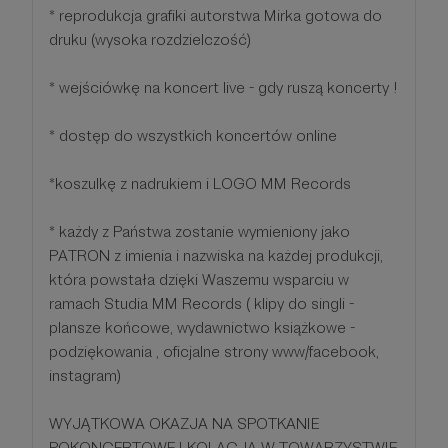
* reprodukcja grafiki autorstwa Mirka gotowa do
druku (wysoka rozdzielczość)
* wejściówkę na koncert live - gdy ruszą koncerty !
* dostęp do wszystkich koncertów online
*koszulkę z nadrukiem i LOGO MM Records
* każdy z Państwa zostanie wymieniony jako
PATRON z imienia i nazwiska na każdej produkcji,
która powstała dzięki Waszemu wsparciu w
ramach Studia MM Records ( klipy do singli -
plansze końcowe, wydawnictwo książkowe -
podziękowania , oficjalne strony www/facebook,
instagram)
WYJĄTKOWA OKAZJA NA SPOTKANIE
POKONCERTOWE I KOLACJA W TOWARZYSTWIE