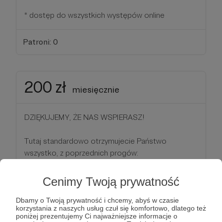
* dostęp do wszystkich występów online
Patroni: 0
200 zł
miesięcznie
DZIĘKUJEMY, ŻE NAS WSPIERASZ!
Tutaj standardowo otrzymujecie Państwo
wszystko, z poprzednich progów:
* dostęp do zamkniętej grupy na FB
Cenimy Twoją prywatność
* elektroniczny CERTYFIKAT Studia MM Records
Dbamy o Twoją prywatność i chcemy, abyś w czasie
korzystania z naszych usług czuł się komfortowo, dlatego też
poniżej prezentujemy Ci najważniejsze informacje o