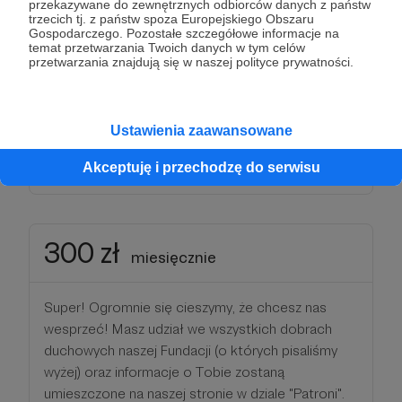
przekazywane do zewnętrznych odbiorców danych z państw
wesprzeć. Po za gwarantowaną modlitwą za
trzecich tj. z państw spoza Europejskiego Obszaru
Gospodarczego. Pozostałe szczegółowe informacje na
wszystkich naszych partonów i odprawioną raz w
temat przetwarzania Twoich danych w tym celów
miesiącu Mszą św. dodatkowo otrzymasz jedną z
przetwarzania znajdują się w naszej polityce prywatności.
wydawanych przez nas książek. Oczywiście
otrzymasz również honorowy tytuł Naszego
Przyjaciela. Dziękujemy za Twoją życzliwość!
Ustawienia zaawansowane
Akceptuję i przechodzę do serwisu
Patroni: 1
Limit: 30
300 zł
miesięcznie
Super! Ogromnie się cieszymy, że chcesz nas
wesprzeć! Masz udział we wszystkich dobrach
duchowych naszej Fundacji (o których pisaliśmy
wyżej) oraz informacje o Tobie zostaną
umieszczone na naszej stronie w dziale "Patroni".