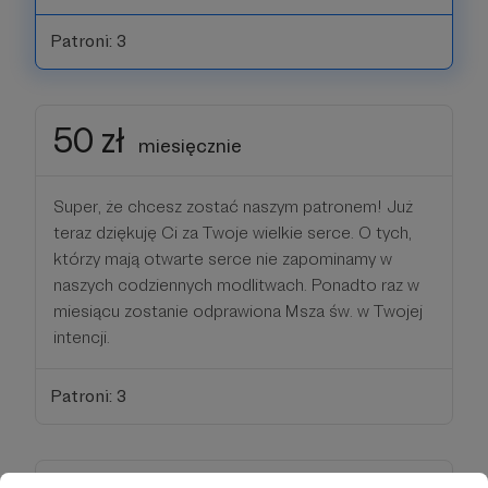
Patroni: 3
50 zł
miesięcznie
Super, że chcesz zostać naszym patronem! Już
teraz dziękuję Ci za Twoje wielkie serce. O tych,
którzy mają otwarte serce nie zapominamy w
naszych codziennych modlitwach. Ponadto raz w
miesiącu zostanie odprawiona Msza św. w Twojej
intencji.
Patroni: 3