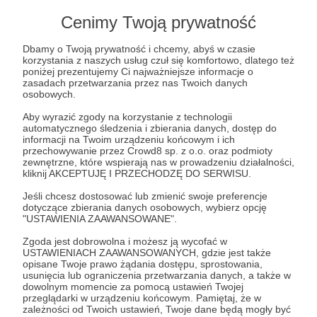
100 zł
miesięcznie
Cenimy Twoją prywatność
Nie wiesz jak bardzo się cieszymy, że jesteś
Dbamy o Twoją prywatność i chcemy, abyś w czasie
korzystania z naszych usług czuł się komfortowo, dlatego też
zainteresowany współpracą z nami. O tych, którzy
poniżej prezentujemy Ci najważniejsze informacje o
mają otwarte serce nie zapominamy w naszych
zasadach przetwarzania przez nas Twoich danych
osobowych.
codziennych modlitwach. Ponadto raz w miesiącu
zostanie odprawiona Msza św. w Twojej intencji.
Aby wyrazić zgody na korzystanie z technologii
automatycznego śledzenia i zbierania danych, dostęp do
Jeśli zostawisz mam Twój adres to na święta
informacji na Twoim urządzeniu końcowym i ich
wyślemy Ci mały prezent pod choinkę. Otrzymasz
przechowywanie przez Crowd8 sp. z o.o. oraz podmioty
zewnętrzne, które wspierają nas w prowadzeniu działalności,
również honorowy tytuł Wielkiego Dobroczyńcy!
kliknij AKCEPTUJĘ I PRZECHODZĘ DO SERWISU.
Jeśli chcesz dostosować lub zmienić swoje preferencje
Patroni: 1
dotyczące zbierania danych osobowych, wybierz opcję
"USTAWIENIA ZAAWANSOWANE".
Zgoda jest dobrowolna i możesz ją wycofać w
USTAWIENIACH ZAAWANSOWANYCH, gdzie jest także
150 zł
opisane Twoje prawo żądania dostępu, sprostowania,
miesięcznie
usunięcia lub ograniczenia przetwarzania danych, a także w
dowolnym momencie za pomocą ustawień Twojej
przeglądarki w urządzeniu końcowym. Pamiętaj, że w
zależności od Twoich ustawień, Twoje dane będą mogły być
Jest to ogromnie ważne dla nas, że chcesz nas