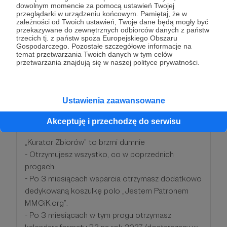
- Po 6 miesiącach wsparcia otrzymasz kalendarz
dowolnym momencie za pomocą ustawień Twojej
formatu B2 na rok 2027 (dostarczany w grudniu
przeglądarki w urządzeniu końcowym. Pamiętaj, że w
zależności od Twoich ustawień, Twoje dane będą mogły być
2026 r.) wraz z wglądem w proces jego
przekazywane do zewnętrznych odbiorców danych z państw
projektowania.
trzecich tj. z państw spoza Europejskiego Obszaru
Gospodarczego. Pozostałe szczegółowe informacje na
temat przetwarzania Twoich danych w tym celów
przetwarzania znajdują się w naszej polityce prywatności.
Patroni: 3
Ustawienia zaawansowane
150 zł
miesięcznie
Akceptuję i przechodzę do serwisu
„Kurator Zbiorów” to brzmi dumnie
- Otrzymujesz wszystko, co w poprzednich
progach.
- Po 3 miesiącach wsparcia otrzymasz dodatkowo
dedykowaną koszulkę polo „Jestem Patronem
MMGiK.org”.
- Po 3 miesiącach w tym progu otrzymasz