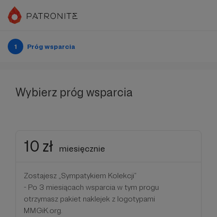
1
Próg wsparcia
Wybierz próg wsparcia
10 zł
miesięcznie
Zostajesz „Sympatykiem Kolekcji”
- Po 3 miesiącach wsparcia w tym progu
otrzymasz pakiet naklejek z logotypami
MMGiK.org.