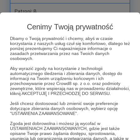
Patroni: 8
Cenimy Twoją prywatność
100 zł
Dbamy o Twoją prywatność i chcemy, abyś w czasie
miesięcznie
korzystania z naszych usług czuł się komfortowo, dlatego też
poniżej prezentujemy Ci najważniejsze informacje o
zasadach przetwarzania przez nas Twoich danych
Jesteś „Konserwatorem Zabytków”
osobowych.
- Otrzymujesz wszystko, co w poprzednich
Aby wyrazić zgody na korzystanie z technologii
progach.
automatycznego śledzenia i zbierania danych, dostęp do
informacji na Twoim urządzeniu końcowym i ich
- Możliwość wirtualnej adopcji eksponatu
przechowywanie przez Crowd8 sp. z o.o. oraz podmioty
(tabliczka przy urządzeniu w lokalu, podziękowanie
zewnętrzne, które wspierają nas w prowadzeniu działalności,
kliknij AKCEPTUJĘ I PRZECHODZĘ DO SERWISU.
w materiałach wideo i tekstowych dotyczących
tego eksponatu).
Jeśli chcesz dostosować lub zmienić swoje preferencje
dotyczące zbierania danych osobowych, wybierz opcję
- Przedpremierowy dostęp do materiałów wideo.
"USTAWIENIA ZAAWANSOWANE".
- Po 3 miesiącach wsparcia otrzymasz
Zgoda jest dobrowolna i możesz ją wycofać w
dedykowany kubek „Jestem Patronem
USTAWIENIACH ZAAWANSOWANYCH, gdzie jest także
MMGiK.org”.
opisane Twoje prawo żądania dostępu, sprostowania,
usunięcia lub ograniczenia przetwarzania danych, a także w