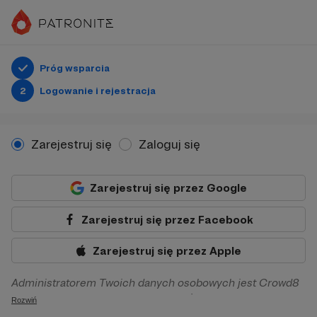
Próg wsparcia
2
Logowanie i rejestracja
Zarejestruj się
Zaloguj się
Zarejestruj się przez Google
Zarejestruj się przez Facebook
Zarejestruj się przez Apple
Administratorem Twoich danych osobowych jest Crowd8
sp. z o.o. z siedziba w Warszawie, ul. Żwirki i Wigury 16, 02-
Rozwiń
092 Warszawa. Twoje dane osobowe będą przetwarzane w