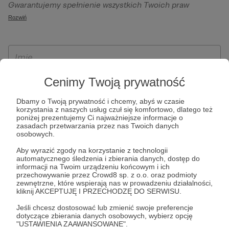
Gwarantujemy spełnienie wszystkich Twoich praw
szczególności w celu wykonania umowy zawartej z Tobą, w
wynikających z ogólnego rozporządzenia o ochronie
Rozwiń
tym do umożliwienia świadczenia usługi drogą
danych, tj. prawo dostępu, sprostowania oraz usunięcia
elektroniczną oraz pełnego korzystania z platformy
Twoich danych, ograniczenia ich przetwarzania, prawo do
Patronite.pl, w tym możliwości dokonywania oraz
ich przenoszenia, niepodlegania zautomatyzowanemu
otrzymywania wsparcia na naszej platformie oraz
podejmowaniu decyzji, w tym profilowaniu, a także prawo
dokonywania płatności.
wyrażenia sprzeciwu wobec przetwarzania Twoich danych
Cenimy Twoją prywatność
osobowych. Rejestracja dla osób niepełnoletnich możliwa
Dbamy o Twoją prywatność i chcemy, abyś w czasie
jest po przekazaniu podpisanego formularza "Zgodna na
korzystania z naszych usług czuł się komfortowo, dlatego też
założenie konta przez osobę niepełnoletnią", formularz
poniżej prezentujemy Ci najważniejsze informacje o
zasadach przetwarzania przez nas Twoich danych
dostępny jest na stronie regulaminu Patronite.pl.
osobowych.
Aby wyrazić zgody na korzystanie z technologii
automatycznego śledzenia i zbierania danych, dostęp do
informacji na Twoim urządzeniu końcowym i ich
przechowywanie przez Crowd8 sp. z o.o. oraz podmioty
zewnętrzne, które wspierają nas w prowadzeniu działalności,
kliknij AKCEPTUJĘ I PRZECHODZĘ DO SERWISU.
Jeśli chcesz dostosować lub zmienić swoje preferencje
dotyczące zbierania danych osobowych, wybierz opcję
* Zapoznałem się i akceptuję
Regulamin
serwisu oraz
Politykę
"USTAWIENIA ZAAWANSOWANE".