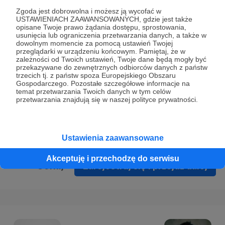
Prywatności
.
Zgoda jest dobrowolna i możesz ją wycofać w
USTAWIENIACH ZAAWANSOWANYCH, gdzie jest także
* Wyrażam zgodę na przetwarzanie moich danych
opisane Twoje prawo żądania dostępu, sprostowania,
osobowych podanych w formularzu rejestracyjnym w celu
usunięcia lub ograniczenia przetwarzania danych, a także w
dowolnym momencie za pomocą ustawień Twojej
prawidłowego świadczenia usług serwisu Patronite.
przeglądarki w urządzeniu końcowym. Pamiętaj, że w
zależności od Twoich ustawień, Twoje dane będą mogły być
Wyrażam zgodę na otrzymywanie drogą elektroniczną
przekazywane do zewnętrznych odbiorców danych z państw
trzecich tj. z państw spoza Europejskiego Obszaru
informacji handlowych - newslettera. Opcja ta może zostać
Gospodarczego. Pozostałe szczegółowe informacje na
zmieniona w ustawieniach konta.
temat przetwarzania Twoich danych w tym celów
przetwarzania znajdują się w naszej polityce prywatności.
Ustawienia zaawansowane
Akceptuję i przechodzę do serwisu
Cofnij
Zarejestruj się i przejdź dalej