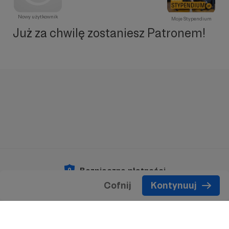
Nowy użytkownik
Moje Stypendium
Już za chwilę zostaniesz Patronem!
Bezpieczne płatności
Cofnij
Kontynuuj
Copyright 2026 © Patronite.
Wszelkie prawa
zastrzeżone.