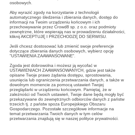
osobowych.
Co otrzymasz jako Pionier/ka Sprawczości?
Aby wyrazić zgody na korzystanie z technologii
automatycznego śledzenia i zbierania danych, dostęp do
Zaprosimy Cię do listy newsletterowej Mojego
informacji na Twoim urządzeniu końcowym i ich
Stypendium oraz do grupy na FB "Łowcy stypendiów".
przechowywanie przez Crowd8 sp. z o.o. oraz podmioty
Dodatkowo co kwartał otrzymasz od nas pakiet
zewnętrzne, które wspierają nas w prowadzeniu działalności,
praktycznej wiedzy, porad i wieści ze świata
kliknij AKCEPTUJĘ I PRZECHODZĘ DO SERWISU.
stypendiów. Regularnie będziemy też wspominać o
Jeśli chcesz dostosować lub zmienić swoje preferencje
Tobie we wpisach na Facebooku z listą imion
dotyczące zbierania danych osobowych, wybierz opcję
darczyńców.
"USTAWIENIA ZAAWANSOWANE".
Zgoda jest dobrowolna i możesz ją wycofać w
Patroni: 0
Limit: 1000
USTAWIENIACH ZAAWANSOWANYCH, gdzie jest także
opisane Twoje prawo żądania dostępu, sprostowania,
usunięcia lub ograniczenia przetwarzania danych, a także w
dowolnym momencie za pomocą ustawień Twojej
przeglądarki w urządzeniu końcowym. Pamiętaj, że w
50 zł
zależności od Twoich ustawień, Twoje dane będą mogły być
miesięcznie
przekazywane do zewnętrznych odbiorców danych z państw
trzecich tj. z państw spoza Europejskiego Obszaru
Gospodarczego. Pozostałe szczegółowe informacje na
Rzeczniczka / Rzecznik Równych Szans
temat przetwarzania Twoich danych w tym celów
przetwarzania znajdują się w naszej polityce prywatności.
Dziękujemy! Twoje wsparcie daje nam dodatkową
energię do rozwoju. Razem możemy przekazywać ją
tysiącom ludzi w Polsce!