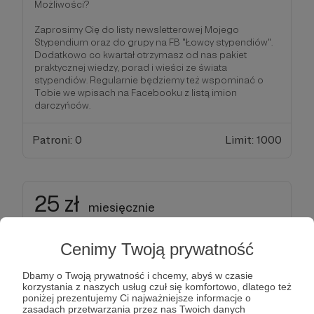
Możliwości?
Zaprosimy Cię do listy newsletterowej Mojego
Stypendium oraz do grupy na FB "Łowcy stypendiów".
Dodatkowo co kwartał otrzymasz od nas pakiet
praktycznej wiedzy, porad i wieści ze świata
stypendiów. Regularnie będziemy też wspominać o
Tobie we wpisach na Facebooku z listą imion
darczyńców.
Patroni: 0
Limit: 1000
25 zł
miesięcznie
Pionierka / Pionier Sprawczości
Cenimy Twoją prywatność
Doceniamy, że zależy Ci na wspieraniu tysięcy osób,
Dbamy o Twoją prywatność i chcemy, abyś w czasie
które chcą się rozwijać i zdobywać wiedzę o
korzystania z naszych usług czuł się komfortowo, dlatego też
stypendiach i edukacji! Czujemy ogromną
poniżej prezentujemy Ci najważniejsze informacje o
wdzięczność!
zasadach przetwarzania przez nas Twoich danych