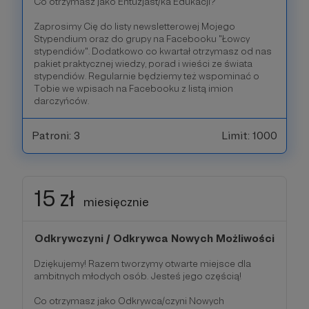
Co otrzymasz jako Entuzjast/ka Edukacji?
Zaprosimy Cię do listy newsletterowej Mojego
Stypendium oraz do grupy na Facebooku "Łowcy
stypendiów". Dodatkowo co kwartał otrzymasz od nas
pakiet praktycznej wiedzy, porad i wieści ze świata
stypendiów. Regularnie będziemy też wspominać o
Tobie we wpisach na Facebooku z listą imion
darczyńców.
Patroni: 3
Limit: 1000
15 zł
miesięcznie
Odkrywczyni / Odkrywca Nowych Możliwości
Dziękujemy! Razem tworzymy otwarte miejsce dla
ambitnych młodych osób. Jesteś jego częścią!
Co otrzymasz jako Odkrywca/czyni Nowych