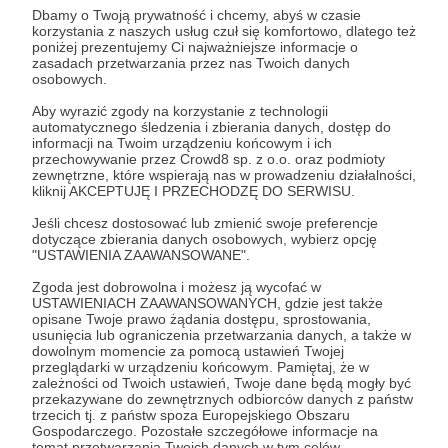
www.MojKlasyk.pl
Dbamy o Twoją prywatność i chcemy, abyś w czasie
korzystania z naszych usług czuł się komfortowo, dlatego też
poniżej prezentujemy Ci najważniejsze informacje o
Patroni: 0
zasadach przetwarzania przez nas Twoich danych
osobowych.
Aby wyrazić zgody na korzystanie z technologii
automatycznego śledzenia i zbierania danych, dostęp do
20 zł
informacji na Twoim urządzeniu końcowym i ich
miesięcznie
przechowywanie przez Crowd8 sp. z o.o. oraz podmioty
zewnętrzne, które wspierają nas w prowadzeniu działalności,
kliknij AKCEPTUJĘ I PRZECHODZĘ DO SERWISU.
Serdecznie dziękuje Patronom za chęć pomocy i
Jeśli chcesz dostosować lub zmienić swoje preferencje
wsparcie portalu MojKlasyk który został
dotyczące zbierania danych osobowych, wybierz opcję
"USTAWIENIA ZAAWANSOWANE".
stworzony dla pasjonatów - kolekcjonerów i
hobbystów. Każdy bezpłatnie może dodać
Zgoda jest dobrowolna i możesz ją wycofać w
USTAWIENIACH ZAAWANSOWANYCH, gdzie jest także
ogłoszenie a nasz zespół będzie się starał pomóc
opisane Twoje prawo żądania dostępu, sprostowania,
w sprzedaży Twojego unikatowego samochodu
usunięcia lub ograniczenia przetwarzania danych, a także w
dowolnym momencie za pomocą ustawień Twojej
lub zegarka. Zebrane pieniądze zostaną
przeglądarki w urządzeniu końcowym. Pamiętaj, że w
przeznaczone na rozwój i utrzymanie strony
zależności od Twoich ustawień, Twoje dane będą mogły być
przekazywane do zewnętrznych odbiorców danych z państw
www.MojKlasyk.pl
trzecich tj. z państw spoza Europejskiego Obszaru
Gospodarczego. Pozostałe szczegółowe informacje na
temat przetwarzania Twoich danych w tym celów