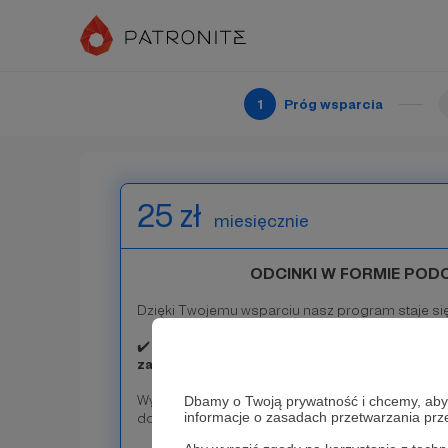
skazując wartościowe treści na medialny niebyt.
✔️
Zostając Patronem uzyskujesz dostęp do z
członkowie mogą proponować pytania do Goś
priorytetowo uwzględniane przy realizacji p
1
Próg wsparcia
Patroni: 32
25 zł
miesięcznie
ODCINKI W FORMIE PO
Dzięki Twojemu wsparciu nasz program staje się 
✔️
Otrzymujesz dostęp do kolejnych odcinkó
zaprasza" w formie podcastów.
Wystarczy zainstalować Patronite Audio. To bezp
Dbamy o Twoją prywatność i chcemy, abyś 
informacje o zasadach przetwarzania pr
do pobrania na Android i iOS.