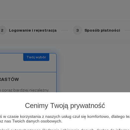
amkniętej grupy. Jej
ci, które będą
rogramu.
2
Logowanie i rejestracja
3
Sposób płatności
DCASTÓW
coraz bardziej niezależny.
w "Monika Jaruzelska
Cenimy Twoją prywatność
łatna aplikacja dostępna
w czasie korzystania z naszych usług czuł się komfortowo, dlatego te
zez nas Twoich danych osobowych.