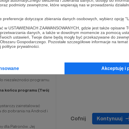
ologii automatycznego śledzenia i zbierania danych, dostęp do inform
y dla Patronów. Jej
 oraz podmioty zewnętrzne, które wspierają nas w prowadzeniu dział
 które będą priorytetowo
oje preferencje dotyczące zbierania danych osobowych, wybierz op
ofać w USTAWIENIACH ZAAWANSOWANYCH, gdzie jest także opisane Tw
a przetwarzania danych, a także w dowolnym momencie za pomocą usta
 Twoich ustawień, Twoje dane będą mogły być przekazywane do zewnę
go Obszaru Gospodarczego. Pozostałe szczegółowe informacje na temat
 polityce prywatności.
ansowane
Akceptuję i 
W
do niezależności programu.
na końcu programu (Twój
ystarczy zainstalować
a do pobrania na Android i
Cofnij
Kontynuuj
y dla Patronów. Jej