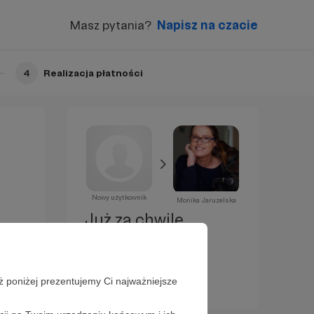
Masz pytania?
Napisz na czacie
4
Realizacja płatności
Nowy użytkownik
Monika Jaruzelska
Już za chwilę
zostaniesz
Patronem!
ż poniżej prezentujemy Ci najważniejsze