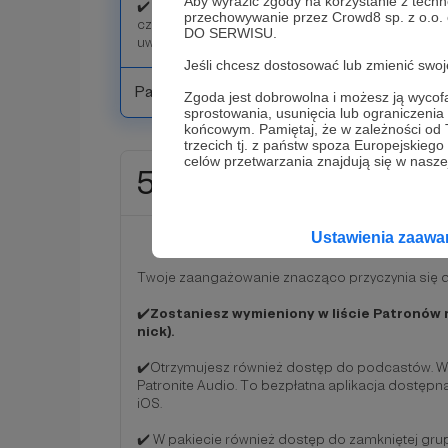
Aby wyrazić zgody na korzystanie z techn
✔️ W pakiecie również dostęp do zamkniętej grup
przechowywanie przez Crowd8 sp. z o.o.
członkowie mogą proponować pytania do Gości,
DO SERWISU.
uwzględniane przy realizacji programu.
Jeśli chcesz dostosować lub zmienić sw
Patroni: 11
Zgoda jest dobrowolna i możesz ją wyc
sprostowania, usunięcia lub ograniczeni
końcowym. Pamiętaj, że w zależności od
trzecich tj. z państw spoza Europejskie
celów przetwarzania znajdują się w naszej
50 zł
miesięcznie
Ustawienia zaaw
LISTA PATRONÓ
Twoje zaangażowanie znacząco przyczynia się 
✔️
Zostaniesz wymieniony w liście Patronów 
nick).
✔️Otrzymujesz również dostęp do podcastów. W
Patronite Audio. To bezpłatna aplikacja dostępn
iOS.
✔️ W pakiecie również dostęp do zamkniętej grup