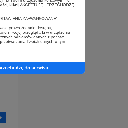
acji na Twoim urządzeniu końcowym i ich
alności, kliknij AKCEPTUJĘ I PRZECHODZĘ
cję "USTAWIENIA ZAAWANSOWANE".
oje prawo żądania dostępu,
wień Twojej przeglądarki w urządzeniu
trznych odbiorców danych z państw
 przetwarzania Twoich danych w tym
przechodzę do serwisu