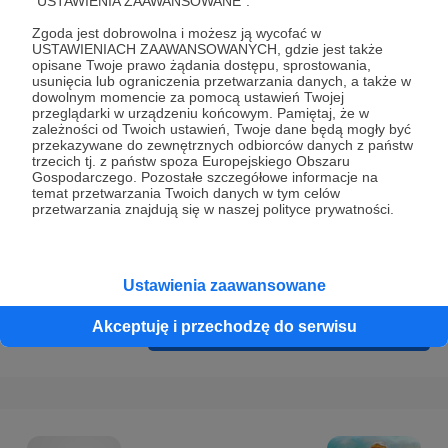
"USTAWIENIA ZAAWANSOWANE".
Prywatności
.
Zgoda jest dobrowolna i możesz ją wycofać w
* Wyrażam zgodę na przetwarzanie moich danych
USTAWIENIACH ZAAWANSOWANYCH, gdzie jest także
osobowych podanych w formularzu rejestracyjnym w celu
opisane Twoje prawo żądania dostępu, sprostowania,
usunięcia lub ograniczenia przetwarzania danych, a także w
prawidłowego świadczenia usług serwisu Patronite.
dowolnym momencie za pomocą ustawień Twojej
przeglądarki w urządzeniu końcowym. Pamiętaj, że w
Wyrażam zgodę na otrzymywanie drogą elektroniczną
zależności od Twoich ustawień, Twoje dane będą mogły być
przekazywane do zewnętrznych odbiorców danych z państw
informacji handlowych - newslettera. Opcja ta może zostać
trzecich tj. z państw spoza Europejskiego Obszaru
zmieniona w ustawieniach konta.
Gospodarczego. Pozostałe szczegółowe informacje na
temat przetwarzania Twoich danych w tym celów
przetwarzania znajdują się w naszej polityce prywatności.
Ustawienia zaawansowane
Akceptuję i przechodzę do serwisu
Cofnij
Zarejestruj się i przejdź dalej