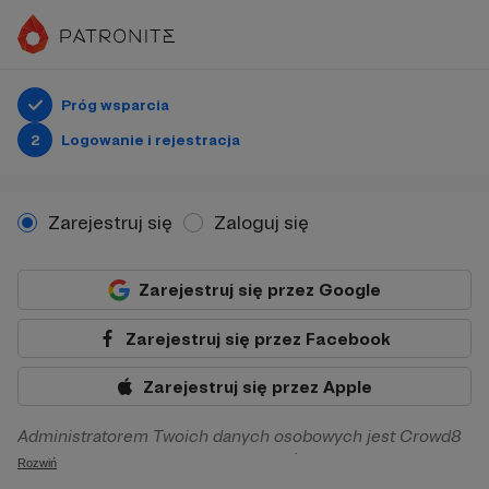
Próg wsparcia
2
Logowanie i rejestracja
Zarejestruj się
Zaloguj się
Zarejestruj się przez Google
Zarejestruj się przez Facebook
Zarejestruj się przez Apple
Administratorem Twoich danych osobowych jest Crowd8
sp. z o.o. z siedziba w Warszawie, ul. Żwirki i Wigury 16, 02-
Rozwiń
092 Warszawa. Twoje dane osobowe będą przetwarzane w