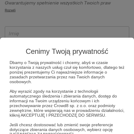
Gwarantujemy spełnienie wszystkich Twoich praw
szczególności w celu wykonania umowy zawartej z Tobą, w
wynikających z ogólnego rozporządzenia o ochronie
Rozwiń
tym do umożliwienia świadczenia usługi drogą
danych, tj. prawo dostępu, sprostowania oraz usunięcia
elektroniczną oraz pełnego korzystania z platformy
Twoich danych, ograniczenia ich przetwarzania, prawo do
Patronite.pl, w tym możliwości dokonywania oraz
ich przenoszenia, niepodlegania zautomatyzowanemu
otrzymywania wsparcia na naszej platformie oraz
podejmowaniu decyzji, w tym profilowaniu, a także prawo
dokonywania płatności.
wyrażenia sprzeciwu wobec przetwarzania Twoich danych
Cenimy Twoją prywatność
osobowych. Rejestracja dla osób niepełnoletnich możliwa
jest po przekazaniu podpisanego formularza "Zgodna na
Dbamy o Twoją prywatność i chcemy, abyś w czasie
założenie konta przez osobę niepełnoletnią", formularz
korzystania z naszych usług czuł się komfortowo, dlatego też
poniżej prezentujemy Ci najważniejsze informacje o
dostępny jest na stronie regulaminu Patronite.pl.
zasadach przetwarzania przez nas Twoich danych
osobowych.
Aby wyrazić zgody na korzystanie z technologii
automatycznego śledzenia i zbierania danych, dostęp do
informacji na Twoim urządzeniu końcowym i ich
przechowywanie przez Crowd8 sp. z o.o. oraz podmioty
zewnętrzne, które wspierają nas w prowadzeniu działalności,
kliknij AKCEPTUJĘ I PRZECHODZĘ DO SERWISU.
Jeśli chcesz dostosować lub zmienić swoje preferencje
* Zapoznałem się i akceptuję
Regulamin
serwisu oraz
Politykę
dotyczące zbierania danych osobowych, wybierz opcję