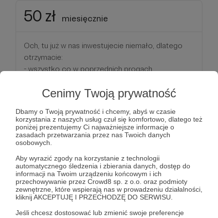
50 zł
miesięcznie
Och, tu już w nas inwestujecie niemało, dlatego
otrzymacie:
- wszystko co w poprzednich progach,
- jedno pytanie na live co tydzień,
Cenimy Twoją prywatność
- dostęp do specjalnych kanałów na Patonite,
gdzie z innymi wspierającymi będziecie wybierać
Dbamy o Twoją prywatność i chcemy, abyś w czasie
tematy kolejnych materiałów specjalnych
korzystania z naszych usług czuł się komfortowo, dlatego też
poniżej prezentujemy Ci najważniejsze informacje o
zasadach przetwarzania przez nas Twoich danych
Patroni: 37
osobowych.
Aby wyrazić zgody na korzystanie z technologii
automatycznego śledzenia i zbierania danych, dostęp do
informacji na Twoim urządzeniu końcowym i ich
100 zł
przechowywanie przez Crowd8 sp. z o.o. oraz podmioty
miesięcznie
zewnętrzne, które wspierają nas w prowadzeniu działalności,
kliknij AKCEPTUJĘ I PRZECHODZĘ DO SERWISU.
Jeśli chcesz dostosować lub zmienić swoje preferencje
Za takie pieniądze, to już można kupić sobie małe