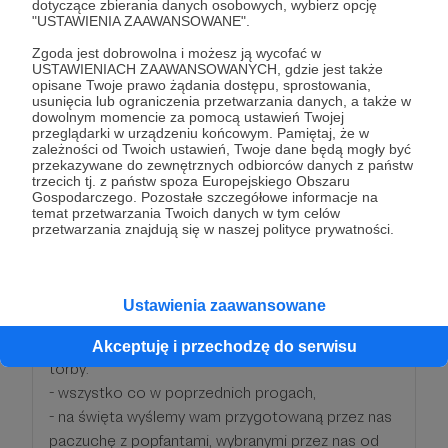
dotyczące zbierania danych osobowych, wybierz opcję
państwo, dlatego wpada tutaj:
"USTAWIENIA ZAAWANSOWANE".
- wszystko co w poprzednich progach,
Zgoda jest dobrowolna i możesz ją wycofać w
- specjalne podziękowania imienne w każdym
USTAWIENIACH ZAAWANSOWANYCH, gdzie jest także
opisane Twoje prawo żądania dostępu, sprostowania,
materiale
usunięcia lub ograniczenia przetwarzania danych, a także w
dowolnym momencie za pomocą ustawień Twojej
przeglądarki w urządzeniu końcowym. Pamiętaj, że w
Patroni: 15
zależności od Twoich ustawień, Twoje dane będą mogły być
przekazywane do zewnętrznych odbiorców danych z państw
trzecich tj. z państw spoza Europejskiego Obszaru
Gospodarczego. Pozostałe szczegółowe informacje na
temat przetwarzania Twoich danych w tym celów
200 zł
przetwarzania znajdują się w naszej polityce prywatności.
miesięcznie
Podobnych pieniędzy nie widzieliśmy od komunii i
Ustawienia zaawansowane
takie wsparcie to kosmos, więc jeśli zdecydujecie
się nas podładować na całego, to wysypujemy z
Akceptuję i przechodzę do serwisu
torby:
- wszystko co w poprzednich progach,
- na święta wyślemy wam przygotowaną przez nas
paczuchę z popfantami, wybranymi przez nas od