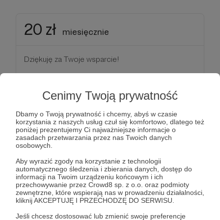
20 zł
miesięcznie
Dziękuję za Twoje wsparcie!
Patroni: 0
Cenimy Twoją prywatność
Dbamy o Twoją prywatność i chcemy, abyś w czasie
korzystania z naszych usług czuł się komfortowo, dlatego też
30 zł
poniżej prezentujemy Ci najważniejsze informacje o
miesięcznie
zasadach przetwarzania przez nas Twoich danych
osobowych.
Dziękuję za Twoje wsparcie!
Aby wyrazić zgody na korzystanie z technologii
automatycznego śledzenia i zbierania danych, dostęp do
informacji na Twoim urządzeniu końcowym i ich
przechowywanie przez Crowd8 sp. z o.o. oraz podmioty
Patroni: 0
zewnętrzne, które wspierają nas w prowadzeniu działalności,
kliknij AKCEPTUJĘ I PRZECHODZĘ DO SERWISU.
Jeśli chcesz dostosować lub zmienić swoje preferencje