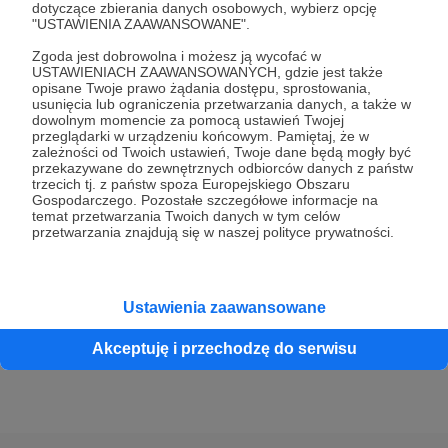
dotyczące zbierania danych osobowych, wybierz opcję
50 zł
"USTAWIENIA ZAAWANSOWANE".
miesięcznie
Zgoda jest dobrowolna i możesz ją wycofać w
USTAWIENIACH ZAAWANSOWANYCH, gdzie jest także
Dziękuję za Twoje wsparcie!
opisane Twoje prawo żądania dostępu, sprostowania,
usunięcia lub ograniczenia przetwarzania danych, a także w
dowolnym momencie za pomocą ustawień Twojej
przeglądarki w urządzeniu końcowym. Pamiętaj, że w
Patroni: 0
zależności od Twoich ustawień, Twoje dane będą mogły być
przekazywane do zewnętrznych odbiorców danych z państw
trzecich tj. z państw spoza Europejskiego Obszaru
Gospodarczego. Pozostałe szczegółowe informacje na
temat przetwarzania Twoich danych w tym celów
100 zł
miesięcznie
przetwarzania znajdują się w naszej polityce prywatności.
Dziękuję za Twoje wsparcie!
Ustawienia zaawansowane
Patroni: 0
Akceptuję i przechodzę do serwisu