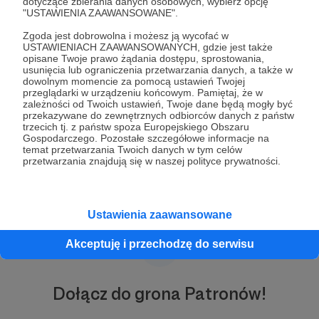
dotyczące zbierania danych osobowych, wybierz opcję
Ludwiczaka, autora strony "Wałbrzych -
"USTAWIENIA ZAAWANSOWANE".
#tunicsieniedzieje", "Historia Wałbrzyskiego
Zgoda jest dobrowolna i możesz ją wycofać w
Rocka", "Soul muzyka duszy i jej okolice", czy też
USTAWIENIACH ZAAWANSOWANYCH, gdzie jest także
"Wałbrzyska scena muzyczna wczoraj i dziś".
opisane Twoje prawo żądania dostępu, sprostowania,
Misją przedsięwzięcia jest promowanie kultury,
usunięcia lub ograniczenia przetwarzania danych, a także w
historii oraz lokalnych talentów, tworząc tym
dowolnym momencie za pomocą ustawień Twojej
przeglądarki w urządzeniu końcowym. Pamiętaj, że w
samym atrakcyjną ofertę dla społeczności
zależności od Twoich ustawień, Twoje dane będą mogły być
Wałbrzycha i okolic. Nasze Radio Wałbrzych
przekazywane do zewnętrznych odbiorców danych z państw
stawia na autentyczność i angażuje słuchaczy w
trzecich tj. z państw spoza Europejskiego Obszaru
Gospodarczego. Pozostałe szczegółowe informacje na
tworzenie unikalnej przestrzeni radiowej, bazującej
temat przetwarzania Twoich danych w tym celów
na lokalnych wartościach i wspólnocie.
przetwarzania znajdują się w naszej polityce prywatności.
Ustawienia zaawansowane
Akceptuję i przechodzę do serwisu
Dołącz do grona Patronów!