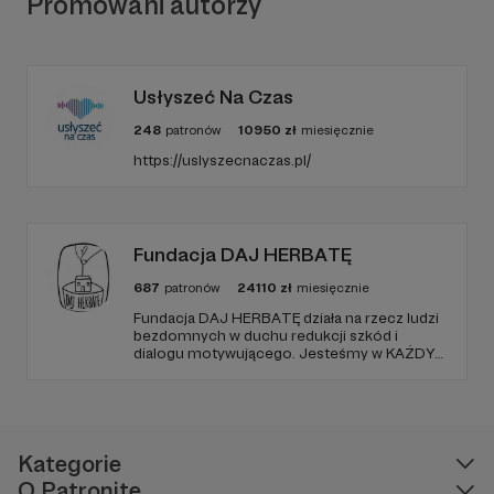
Promowani autorzy
Usłyszeć Na Czas
248
patronów
10950
zł
miesięcznie
https://uslyszecnaczas.pl/
Fundacja DAJ HERBATĘ
687
patronów
24110
zł
miesięcznie
Fundacja DAJ HERBATĘ działa na rzecz ludzi
bezdomnych w duchu redukcji szkód i
dialogu motywującego. Jesteśmy w KAŻDY
poniedziałek od 19:00 na Dworcu Centralnym
(parking od E. Plater/róg z Jerozolimskimi ).
Kategorie
O Patronite