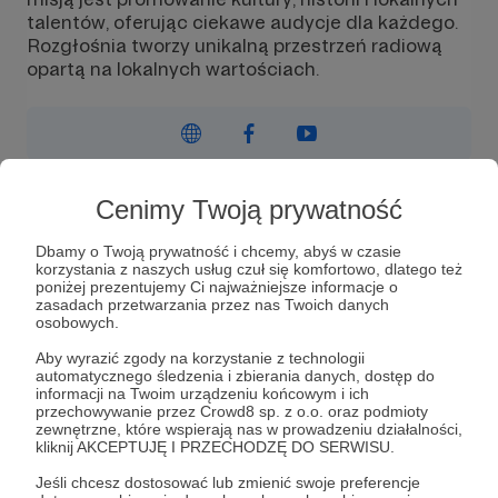
talentów, oferując ciekawe audycje dla każdego.
Rozgłośnia tworzy unikalną przestrzeń radiową
opartą na lokalnych wartościach.
Wiadomość
Obserwuj
Cenimy Twoją prywatność
Dbamy o Twoją prywatność i chcemy, abyś w czasie
korzystania z naszych usług czuł się komfortowo, dlatego też
Nasze Radio Wałbrzych to lokalne radio
poniżej prezentujemy Ci najważniejsze informacje o
internetowe powstałe w październiku 2023 roku.
zasadach przetwarzania przez nas Twoich danych
Jego założycielem oraz głównym prezenterem
osobowych.
jest Leszek Grodziński - doświadczony radiowiec,
Aby wyrazić zgody na korzystanie z technologii
który w latach 90. prowadził swoje programy w
automatycznego śledzenia i zbierania danych, dostęp do
rozgłośniach takich jak Radio Wałbrzych i BRW,
informacji na Twoim urządzeniu końcowym i ich
przechowywanie przez Crowd8 sp. z o.o. oraz podmioty
dwóch nieistniejących już stacjach. W stałej
zewnętrzne, które wspierają nas w prowadzeniu działalności,
ramówce można znaleźć ciekawe, niekomercyjne i
kliknij AKCEPTUJĘ I PRZECHODZĘ DO SERWISU.
skupione na lokalnym środowisku audycje, takie
Jeśli chcesz dostosować lub zmienić swoje preferencje
jak "Mikser kulturalny" prowadzony przez Pawła