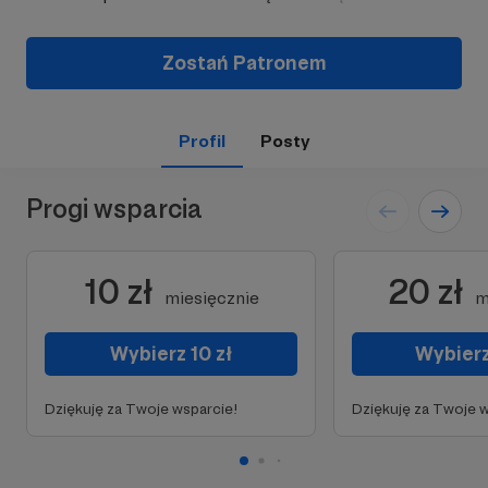
Zostań Patronem
Profil
Posty
Progi wsparcia
10 zł
20 zł
miesięcznie
m
Wybierz 10 zł
Wybierz
Dziękuję za Twoje wsparcie!
Dziękuję za Twoje w