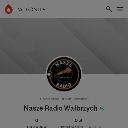
Społeczne
#Kulturawsieci
Nasze Radio Wałbrzych
0
0 zł
patronów
miesięcznie
łącznie