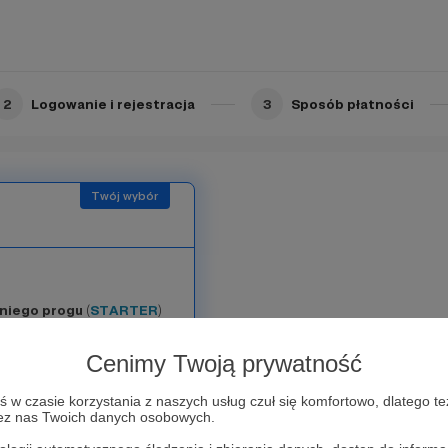
 której możesz wygrać
ł).
u filmów
w serwisie
2
Logowanie i rejestracja
3
Sposób płatności
niego progu
(
STARTER
)
Cenimy Twoją prywatność
bika.pl
órej
możesz wygrać
w czasie korzystania z naszych usług czuł się komfortowo, dlatego te
zez nas Twoich danych osobowych.