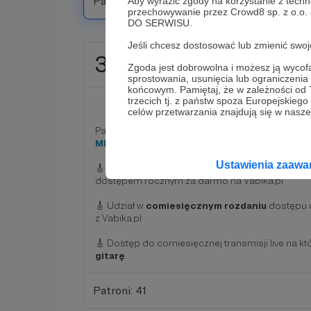
Patroni: 36
Aby wyrazić zgody na korzystanie z techn
przechowywanie przez Crowd8 sp. z o.o.
DO SERWISU.
Jeśli chcesz dostosować lub zmienić sw
30 zł
miesięcznie
Zgoda jest dobrowolna i możesz ją wyc
sprostowania, usunięcia lub ograniczeni
końcowym. Pamiętaj, że w zależności od
trzecich tj. z państw spoza Europejskie
EXCELLENT
celów przetwarzania znajdują się w naszej
Pakiet obejmuje
wszystkie nagrody z poprze
MEDIUM
) oraz dodatkowo:
Ustawienia zaaw
🎸 Otrzymaj jeden
wybrany przez siebie kurs
m
dostępem rocznym za darmo na Vabika.pl
🎸 Udział w
comiesięcznym rozdaniu
dostępu 
z Vabika.pl
🎸 Dostęp do comiesięcznej transmisji live na kt
gitarę
.
Patroni: 41