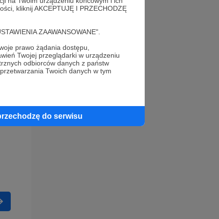
acji na Twoim urządzeniu końcowym i ich
alności, kliknij AKCEPTUJĘ I PRZECHODZĘ
cję "USTAWIENIA ZAAWANSOWANE".
oje prawo żądania dostępu,
wień Twojej przeglądarki w urządzeniu
trznych odbiorców danych z państw
 przetwarzania Twoich danych w tym
przechodzę do serwisu