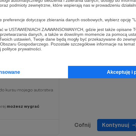
ologii automatycznego śledzenia i zbierania danych, dostęp do inform
 oraz podmioty zewnętrzne, które wspierają nas w prowadzeniu dział
oje preferencje dotyczące zbierania danych osobowych, wybierz op
ofać w USTAWIENIACH ZAAWANSOWANYCH, gdzie jest także opisane Tw
a przetwarzania danych, a także w dowolnym momencie za pomocą usta
 Twoich ustawień, Twoje dane będą mogły być przekazywane do zewnę
go Obszaru Gospodarczego. Pozostałe szczegółowe informacje na temat
 polityce prywatności.
dnich progów
(
STARTER,
ansowane
Akceptuję i 
ojego autorstwa z
do kursu mojego autorstwa
órej
możesz wygrać
Cofnij
Kontynuuj