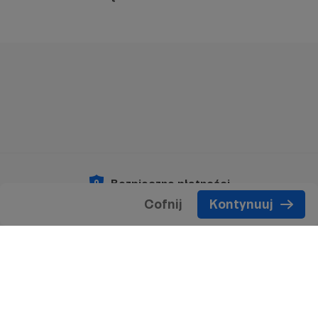
Bezpieczne płatności
Cofnij
Kontynuuj
Copyright 2026 © Patronite.
Wszelkie prawa
zastrzeżone.