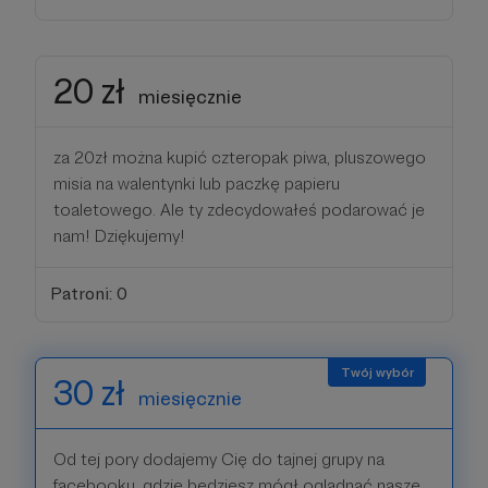
20 zł
miesięcznie
za 20zł można kupić czteropak piwa, pluszowego
misia na walentynki lub paczkę papieru
toaletowego. Ale ty zdecydowałeś podarować je
nam! Dziękujemy!
Patroni: 0
30 zł
miesięcznie
Od tej pory dodajemy Cię do tajnej grupy na
facebooku, gdzie będziesz mógł oglądnąć nasze