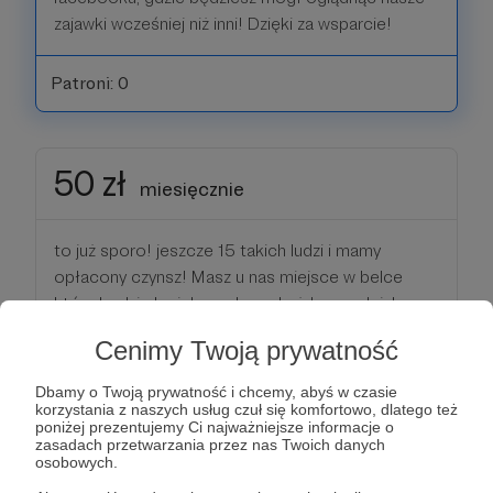
zajawki wcześniej niż inni! Dzięki za wsparcie!
Patroni: 0
50 zł
miesięcznie
to już sporo! jeszcze 15 takich ludzi i mamy
opłacony czynsz! Masz u nas miejsce w belce
która będzie leciała podczas każdego odcinka.
Od tej pory dodajemy Cię do tajnej grupy na
Cenimy Twoją prywatność
facebooku, gdzie będziesz mógł oglądnąć nasze
zajawki wcześniej niż inni! Dzięki za wsparcie!
Dbamy o Twoją prywatność i chcemy, abyś w czasie
korzystania z naszych usług czuł się komfortowo, dlatego też
poniżej prezentujemy Ci najważniejsze informacje o
Patroni: 0
zasadach przetwarzania przez nas Twoich danych
osobowych.