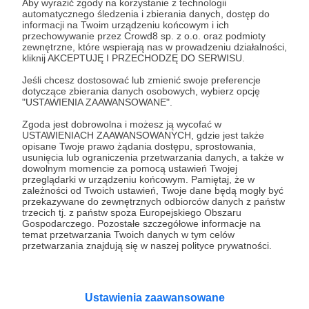
Aby wyrazić zgody na korzystanie z technologii
automatycznego śledzenia i zbierania danych, dostęp do
100 zł
informacji na Twoim urządzeniu końcowym i ich
miesięcznie
przechowywanie przez Crowd8 sp. z o.o. oraz podmioty
zewnętrzne, które wspierają nas w prowadzeniu działalności,
kliknij AKCEPTUJĘ I PRZECHODZĘ DO SERWISU.
To już grubo! stówka drogą nie chodzi... Masz u
Jeśli chcesz dostosować lub zmienić swoje preferencje
nas wieczną chwałę w działalności programu!
dotyczące zbierania danych osobowych, wybierz opcję
"USTAWIENIA ZAAWANSOWANE".
nasza belka reklamowa podczas programu będzie
migać twym imieniem na biało czerwono a także
Zgoda jest dobrowolna i możesz ją wycofać w
USTAWIENIACH ZAAWANSOWANYCH, gdzie jest także
wspomnimy o tobie podczas wybranego
opisane Twoje prawo żądania dostępu, sprostowania,
programu. Od tej pory dodajemy Cię do tajnej
usunięcia lub ograniczenia przetwarzania danych, a także w
dowolnym momencie za pomocą ustawień Twojej
grupy na facebooku, gdzie będziesz mógł
przeglądarki w urządzeniu końcowym. Pamiętaj, że w
oglądnąć nasze zajawki wcześniej niż inni! Dzięki za
zależności od Twoich ustawień, Twoje dane będą mogły być
przekazywane do zewnętrznych odbiorców danych z państw
wsparcie!
trzecich tj. z państw spoza Europejskiego Obszaru
Gospodarczego. Pozostałe szczegółowe informacje na
temat przetwarzania Twoich danych w tym celów
Patroni: 0
przetwarzania znajdują się w naszej polityce prywatności.
350 zł
Ustawienia zaawansowane
miesięcznie