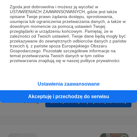
Prywatności
.
Zgoda jest dobrowolna i możesz ją wycofać w
USTAWIENIACH ZAAWANSOWANYCH, gdzie jest także
* Wyrażam zgodę na przetwarzanie moich danych
opisane Twoje prawo żądania dostępu, sprostowania,
osobowych podanych w formularzu rejestracyjnym w celu
usunięcia lub ograniczenia przetwarzania danych, a także w
dowolnym momencie za pomocą ustawień Twojej
prawidłowego świadczenia usług serwisu Patronite.
przeglądarki w urządzeniu końcowym. Pamiętaj, że w
zależności od Twoich ustawień, Twoje dane będą mogły być
Wyrażam zgodę na otrzymywanie drogą elektroniczną
przekazywane do zewnętrznych odbiorców danych z państw
trzecich tj. z państw spoza Europejskiego Obszaru
informacji handlowych - newslettera. Opcja ta może zostać
Gospodarczego. Pozostałe szczegółowe informacje na
zmieniona w ustawieniach konta.
temat przetwarzania Twoich danych w tym celów
przetwarzania znajdują się w naszej polityce prywatności.
Ustawienia zaawansowane
Akceptuję i przechodzę do serwisu
Cofnij
Zarejestruj się i przejdź dalej