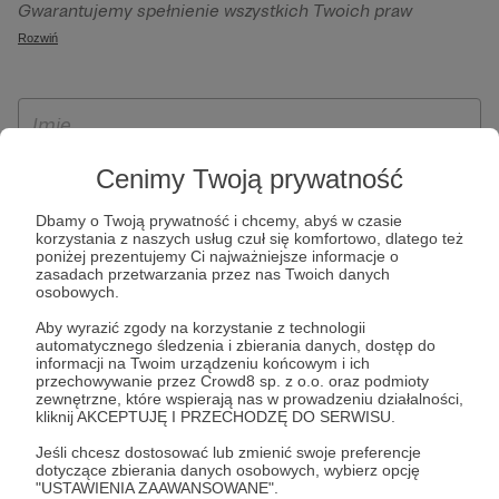
Gwarantujemy spełnienie wszystkich Twoich praw
szczególności w celu wykonania umowy zawartej z Tobą, w
wynikających z ogólnego rozporządzenia o ochronie
Rozwiń
tym do umożliwienia świadczenia usługi drogą
danych, tj. prawo dostępu, sprostowania oraz usunięcia
elektroniczną oraz pełnego korzystania z platformy
Twoich danych, ograniczenia ich przetwarzania, prawo do
Patronite.pl, w tym możliwości dokonywania oraz
ich przenoszenia, niepodlegania zautomatyzowanemu
otrzymywania wsparcia na naszej platformie oraz
podejmowaniu decyzji, w tym profilowaniu, a także prawo
dokonywania płatności.
wyrażenia sprzeciwu wobec przetwarzania Twoich danych
Cenimy Twoją prywatność
osobowych. Rejestracja dla osób niepełnoletnich możliwa
Dbamy o Twoją prywatność i chcemy, abyś w czasie
jest po przekazaniu podpisanego formularza "Zgodna na
korzystania z naszych usług czuł się komfortowo, dlatego też
założenie konta przez osobę niepełnoletnią", formularz
poniżej prezentujemy Ci najważniejsze informacje o
zasadach przetwarzania przez nas Twoich danych
dostępny jest na stronie regulaminu Patronite.pl.
osobowych.
Aby wyrazić zgody na korzystanie z technologii
automatycznego śledzenia i zbierania danych, dostęp do
informacji na Twoim urządzeniu końcowym i ich
przechowywanie przez Crowd8 sp. z o.o. oraz podmioty
zewnętrzne, które wspierają nas w prowadzeniu działalności,
kliknij AKCEPTUJĘ I PRZECHODZĘ DO SERWISU.
Jeśli chcesz dostosować lub zmienić swoje preferencje
dotyczące zbierania danych osobowych, wybierz opcję
* Zapoznałem się i akceptuję
Regulamin
serwisu oraz
Politykę
"USTAWIENIA ZAAWANSOWANE".