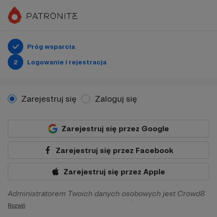
Próg wsparcia
2
Logowanie i rejestracja
Zarejestruj się
Zaloguj się
Zarejestruj się przez Google
Zarejestruj się przez Facebook
Zarejestruj się przez Apple
Administratorem Twoich danych osobowych jest Crowd8
sp. z o.o. z siedziba w Warszawie, ul. Żwirki i Wigury 16, 02-
Rozwiń
092 Warszawa. Twoje dane osobowe będą przetwarzane w