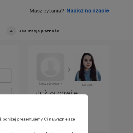
Masz pytania?
Napisz na czacie
4
Realizacja płatności
Nowy użytkownik
Nelugia
Już za chwilę
zostaniesz
Patronem!
ż poniżej prezentujemy Ci najważniejsze