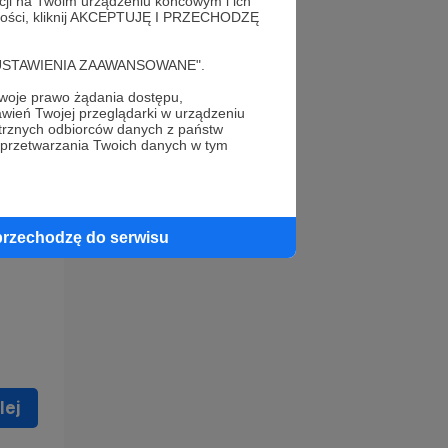
acji na Twoim urządzeniu końcowym i ich
alności, kliknij AKCEPTUJĘ I PRZECHODZĘ
cję "USTAWIENIA ZAAWANSOWANE".
oje prawo żądania dostępu,
wień Twojej przeglądarki w urządzeniu
trznych odbiorców danych z państw
 celu
 przetwarzania Twoich danych w tym
ną
 zostać
przechodzę do serwisu
lej