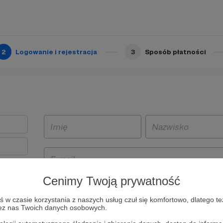
2
Logowanie i rejestracja
3
Sposób płatności
Cenimy Twoją prywatność
t
w czasie korzystania z naszych usług czuł się komfortowo, dlatego te
i i
zez nas Twoich danych osobowych.
owe będą
aw