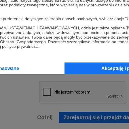
ologii automatycznego śledzenia i zbierania danych, dostęp do inform
a umowy
nie
 oraz podmioty zewnętrzne, które wspierają nas w prowadzeniu dział
nia
nięcia
nia z
* Zapoznałem się i akceptuję
Regulamin
serwisu oraz
prawo
oje preferencje dotyczące zbierania danych osobowych, wybierz op
wania
Politykę Prywatności
.
zowanemu
ofać w USTAWIENIACH ZAAWANSOWANYCH, gdzie jest także opisane Tw
 oraz
że prawo
a przetwarzania danych, a także w dowolnym momencie za pomocą usta
* Wyrażam zgodę na przetwarzanie moich danych
 Twoich ustawień, Twoje dane będą mogły być przekazywane do zewnę
h
osobowych podanych w formularzu rejestracyjnym w
go Obszaru Gospodarczego. Pozostałe szczegółowe informacje na temat
 polityce prywatności.
prawidłowego świadczenia usług serwisu Patronite.
Wyrażam zgodę na otrzymywanie drogą elektronicz
nta
informacji handlowych - newslettera. Opcja ta może
jest na
ansowane
Akceptuję i 
zmieniona w ustawieniach konta.
Cofnij
Zarejestruj się i przejdź da