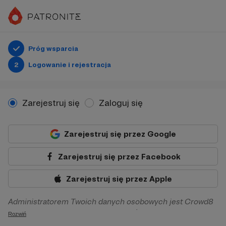
Próg wsparcia
2
Logowanie i rejestracja
Zarejestruj się
Zaloguj się
Zarejestruj się przez Google
Zarejestruj się przez Facebook
Zarejestruj się przez Apple
Administratorem Twoich danych osobowych jest Crowd8
sp. z o.o. z siedziba w Warszawie, ul. Żwirki i Wigury 16, 02-
Rozwiń
092 Warszawa. Twoje dane osobowe będą przetwarzane w