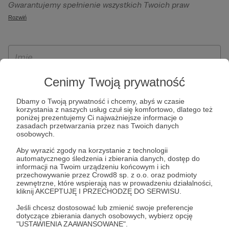
Gwarantujemy spełnienie wszystkich Twoich praw
szczególności w celu wykonania umowy zawartej z Tobą, w
wynikających z ogólnego rozporządzenia o ochronie
Rozwiń
tym do umożliwienia świadczenia usługi drogą
danych, tj. prawo dostępu, sprostowania oraz usunięcia
elektroniczną oraz pełnego korzystania z platformy
Twoich danych, ograniczenia ich przetwarzania, prawo do
Patronite.pl, w tym możliwości dokonywania oraz
ich przenoszenia, niepodlegania zautomatyzowanemu
otrzymywania wsparcia na naszej platformie oraz
podejmowaniu decyzji, w tym profilowaniu, a także prawo
dokonywania płatności.
wyrażenia sprzeciwu wobec przetwarzania Twoich danych
Cenimy Twoją prywatność
osobowych. Rejestracja dla osób niepełnoletnich możliwa
Dbamy o Twoją prywatność i chcemy, abyś w czasie
jest po przekazaniu podpisanego formularza "Zgodna na
korzystania z naszych usług czuł się komfortowo, dlatego też
założenie konta przez osobę niepełnoletnią", formularz
poniżej prezentujemy Ci najważniejsze informacje o
zasadach przetwarzania przez nas Twoich danych
dostępny jest na stronie regulaminu Patronite.pl.
osobowych.
Aby wyrazić zgody na korzystanie z technologii
automatycznego śledzenia i zbierania danych, dostęp do
informacji na Twoim urządzeniu końcowym i ich
przechowywanie przez Crowd8 sp. z o.o. oraz podmioty
zewnętrzne, które wspierają nas w prowadzeniu działalności,
kliknij AKCEPTUJĘ I PRZECHODZĘ DO SERWISU.
Jeśli chcesz dostosować lub zmienić swoje preferencje
dotyczące zbierania danych osobowych, wybierz opcję
* Zapoznałem się i akceptuję
Regulamin
serwisu oraz
Politykę
"USTAWIENIA ZAAWANSOWANE".