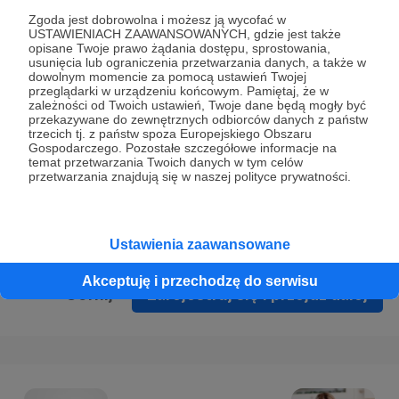
Prywatności
.
Zgoda jest dobrowolna i możesz ją wycofać w
USTAWIENIACH ZAAWANSOWANYCH, gdzie jest także
* Wyrażam zgodę na przetwarzanie moich danych
opisane Twoje prawo żądania dostępu, sprostowania,
osobowych podanych w formularzu rejestracyjnym w celu
usunięcia lub ograniczenia przetwarzania danych, a także w
dowolnym momencie za pomocą ustawień Twojej
prawidłowego świadczenia usług serwisu Patronite.
przeglądarki w urządzeniu końcowym. Pamiętaj, że w
zależności od Twoich ustawień, Twoje dane będą mogły być
Wyrażam zgodę na otrzymywanie drogą elektroniczną
przekazywane do zewnętrznych odbiorców danych z państw
trzecich tj. z państw spoza Europejskiego Obszaru
informacji handlowych - newslettera. Opcja ta może zostać
Gospodarczego. Pozostałe szczegółowe informacje na
zmieniona w ustawieniach konta.
temat przetwarzania Twoich danych w tym celów
przetwarzania znajdują się w naszej polityce prywatności.
Ustawienia zaawansowane
Akceptuję i przechodzę do serwisu
Cofnij
Zarejestruj się i przejdź dalej