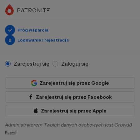
Próg wsparcia
2
Logowanie i rejestracja
Zarejestruj się
Zaloguj się
Zarejestruj się przez Google
Zarejestruj się przez Facebook
Zarejestruj się przez Apple
Administratorem Twoich danych osobowych jest Crowd8
sp. z o.o. z siedziba w Warszawie, ul. Żwirki i Wigury 16, 02-
Rozwiń
092 Warszawa. Twoje dane osobowe będą przetwarzane w