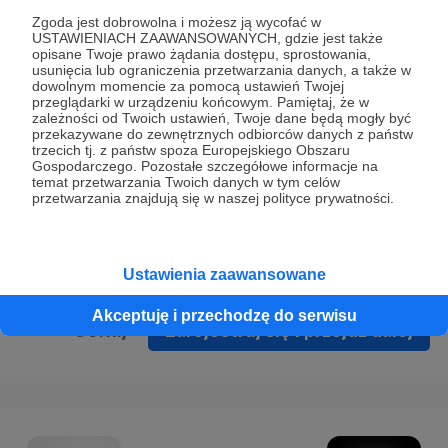
Prywatności
.
Zgoda jest dobrowolna i możesz ją wycofać w
USTAWIENIACH ZAAWANSOWANYCH, gdzie jest także
* Wyrażam zgodę na przetwarzanie moich danych
opisane Twoje prawo żądania dostępu, sprostowania,
osobowych podanych w formularzu rejestracyjnym w celu
usunięcia lub ograniczenia przetwarzania danych, a także w
dowolnym momencie za pomocą ustawień Twojej
prawidłowego świadczenia usług serwisu Patronite.
przeglądarki w urządzeniu końcowym. Pamiętaj, że w
zależności od Twoich ustawień, Twoje dane będą mogły być
Wyrażam zgodę na otrzymywanie drogą elektroniczną
przekazywane do zewnętrznych odbiorców danych z państw
trzecich tj. z państw spoza Europejskiego Obszaru
informacji handlowych - newslettera. Opcja ta może zostać
Gospodarczego. Pozostałe szczegółowe informacje na
zmieniona w ustawieniach konta.
temat przetwarzania Twoich danych w tym celów
przetwarzania znajdują się w naszej polityce prywatności.
Ustawienia zaawansowane
Akceptuję i przechodzę do serwisu
Cofnij
Zarejestruj się i przejdź dalej