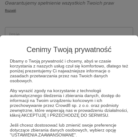
Gwarantujemy spełnienie wszystkich Twoich praw
szczególności w celu wykonania umowy zawartej z Tobą, w
wynikających z ogólnego rozporządzenia o ochronie
Rozwiń
tym do umożliwienia świadczenia usługi drogą
danych, tj. prawo dostępu, sprostowania oraz usunięcia
elektroniczną oraz pełnego korzystania z platformy
Twoich danych, ograniczenia ich przetwarzania, prawo do
Patronite.pl, w tym możliwości dokonywania oraz
ich przenoszenia, niepodlegania zautomatyzowanemu
otrzymywania wsparcia na naszej platformie oraz
podejmowaniu decyzji, w tym profilowaniu, a także prawo
dokonywania płatności.
wyrażenia sprzeciwu wobec przetwarzania Twoich danych
Cenimy Twoją prywatność
osobowych. Rejestracja dla osób niepełnoletnich możliwa
Dbamy o Twoją prywatność i chcemy, abyś w czasie
jest po przekazaniu podpisanego formularza "Zgodna na
korzystania z naszych usług czuł się komfortowo, dlatego też
założenie konta przez osobę niepełnoletnią", formularz
poniżej prezentujemy Ci najważniejsze informacje o
zasadach przetwarzania przez nas Twoich danych
dostępny jest na stronie regulaminu Patronite.pl.
osobowych.
Aby wyrazić zgody na korzystanie z technologii
automatycznego śledzenia i zbierania danych, dostęp do
informacji na Twoim urządzeniu końcowym i ich
przechowywanie przez Crowd8 sp. z o.o. oraz podmioty
zewnętrzne, które wspierają nas w prowadzeniu działalności,
kliknij AKCEPTUJĘ I PRZECHODZĘ DO SERWISU.
Jeśli chcesz dostosować lub zmienić swoje preferencje
dotyczące zbierania danych osobowych, wybierz opcję
* Zapoznałem się i akceptuję
Regulamin
serwisu oraz
Politykę
"USTAWIENIA ZAAWANSOWANE".