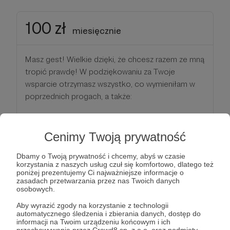
100 zł
miesięcznie
Masz gest! Wielkie dzięki, że chcesz razem ze mną
tropić prawdę! W podziękowaniu za Twoje
wsparcie otrzymasz wszystko, co wymieniłam w
poprzednich progach, a także:
✨ krótki film przeznaczony WYŁĄCZNIE dla
Patronów;
Cenimy Twoją prywatność
✨ Twoje imię i nazwisko (lub jeśli wolisz:
Dbamy o Twoją prywatność i chcemy, abyś w czasie
pseudonim) zostanie wymienione w
korzystania z naszych usług czuł się komfortowo, dlatego też
podziękowaniach na końcu każdego odcinka
poniżej prezentujemy Ci najważniejsze informacje o
zasadach przetwarzania przez nas Twoich danych
podcastu
osobowych.
Aby wyrazić zgody na korzystanie z technologii
Patroni: 0
automatycznego śledzenia i zbierania danych, dostęp do
informacji na Twoim urządzeniu końcowym i ich
przechowywanie przez Crowd8 sp. z o.o. oraz podmioty