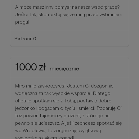
A może masz inny pomysł na naszą współpracę?
Jeśloi tak, skontaktuj się ze mną przed wybraniem
progu!
Patroni: 0
1000 zł
miesięcznie
Miło mnie zaskoczyłeś! Jestem Ci dozgonnie
wdzięczna za tak wysokie wsparcie! Dlatego
chętnie spotkam się z Tobą, postawię dobre
jedzonko i pogadam o życiu i śmierci! Podaruję Ci
też pewien tajemniczy prezent, z którego na
pewno się ucieszysz. A jeśli zechcesz spotkać się
we Wrocławiu, to zorganizuję wyjątkową
wycieczkę szlakiem legend!