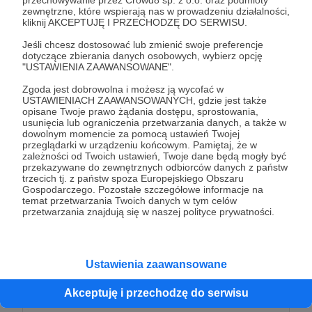
zewnętrzne, które wspierają nas w prowadzeniu działalności,
kliknij AKCEPTUJĘ I PRZECHODZĘ DO SERWISU.
200 zł
miesięcznie
Jeśli chcesz dostosować lub zmienić swoje preferencje
dotyczące zbierania danych osobowych, wybierz opcję
"USTAWIENIA ZAAWANSOWANE".
Cóż za hojność! Dzięki Twojemu wsparciu będę
Zgoda jest dobrowolna i możesz ją wycofać w
miała hajs, co by nalać wahę do baku i wyruszyć
USTAWIENIACH ZAAWANSOWANYCH, gdzie jest także
szukać prawdy choćby i na drugi koniec Polski! Co
opisane Twoje prawo żądania dostępu, sprostowania,
usunięcia lub ograniczenia przetwarzania danych, a także w
otrzymasz w zamian? Wszystko, co w poprzednich
dowolnym momencie za pomocą ustawień Twojej
progach, a także:
przeglądarki w urządzeniu końcowym. Pamiętaj, że w
zależności od Twoich ustawień, Twoje dane będą mogły być
przekazywane do zewnętrznych odbiorców danych z państw
✨ nagram film, w którym podziękuję Ci za udział w
trzecich tj. z państw spoza Europejskiego Obszaru
Gospodarczego. Pozostałe szczegółowe informacje na
projekcie, materiał otrzymasz mailem;
temat przetwarzania Twoich danych w tym celów
✨ przygotuję dla Ciebie fotorelację z wyjazdu, abyś
przetwarzania znajdują się w naszej polityce prywatności.
przed wszystkimi mógł dowiedzieć się, na jakim
etapie śledztwa jestem!
✨ otrzymasz dostęp do odcinka przed oficjalną
Ustawienia zaawansowane
premierą
Akceptuję i przechodzę do serwisu