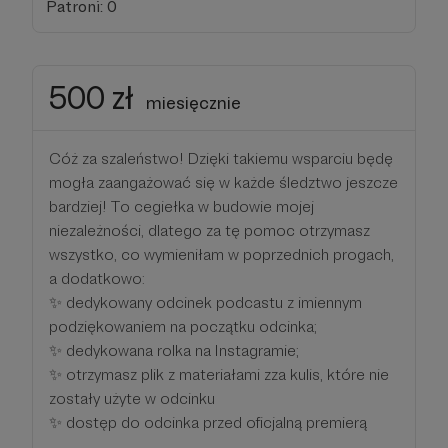
Patroni: 0
500 zł
miesięcznie
Cóż za szaleństwo! Dzięki takiemu wsparciu będę
mogła zaangażować się w każde śledztwo jeszcze
bardziej! To cegiełka w budowie mojej
niezależności, dlatego za tę pomoc otrzymasz
wszystko, co wymieniłam w poprzednich progach,
a dodatkowo:
✨ dedykowany odcinek podcastu z imiennym
podziękowaniem na początku odcinka;
✨ dedykowana rolka na Instagramie;
✨ otrzymasz plik z materiałami zza kulis, które nie
zostały użyte w odcinku
✨ dostęp do odcinka przed oficjalną premierą