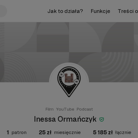
Jak to działa?
Funkcje
Treści 
Film
YouTube
Podcast
Inessa Ormańczyk
1
25
zł
5 185
zł
patron
miesięcznie
łącznie