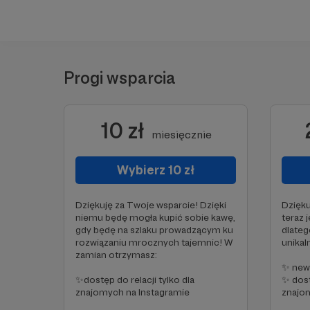
Progi wsparcia
10 zł
miesięcznie
Wybierz 10 zł
Dziękuję za Twoje wsparcie! Dzięki
Dzięku
niemu będę mogła kupić sobie kawę,
teraz 
gdy będę na szlaku prowadzącym ku
dlateg
rozwiązaniu mrocznych tajemnic! W
unikal
zamian otrzymasz:
✨ news
✨dostęp do relacji tylko dla
✨ dost
znajomych na Instagramie
znajom