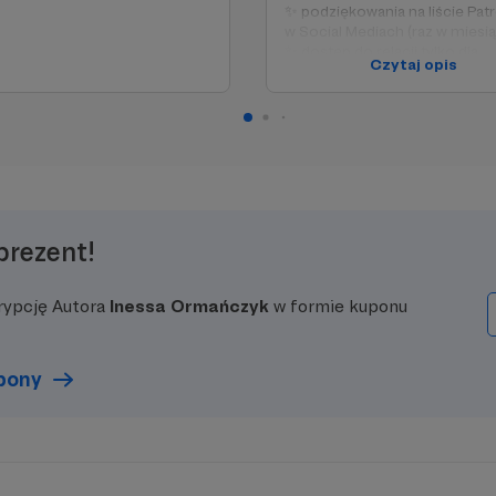
✨ podziękowania na liście Pa
w Social Mediach (raz w miesi
✨ dostęp do relacji tylko dla
Czytaj opis
znajomych na Insta
prezent!
rypcję Autora
Inessa Ormańczyk
w formie kuponu
upony