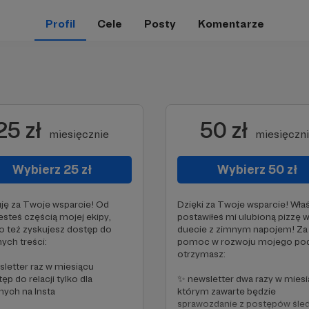
Profil
Cele
Posty
Komentarze
25 zł
50 zł
miesięcznie
miesięczn
Wybierz 25 zł
Wybierz 50 zł
ję za Twoje wsparcie! Od
Dzięki za Twoje wsparcie! Wła
jesteś częścią mojej ekipy,
postawiłeś mi ulubioną pizzę 
o też zyskujesz dostęp do
duecie z zimnym napojem! Za
nych treści:
pomoc w rozwoju mojego po
otrzymasz:
letter raz w miesiącu
ęp do relacji tylko dla
✨ newsletter dwa razy w miesi
ych na Insta
którym zawarte będzie
sprawozdanie z postępów śled