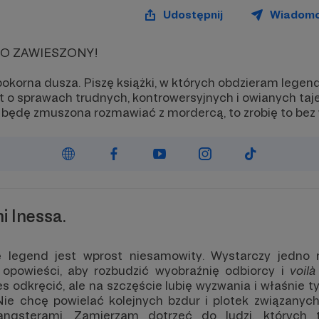
Udostępnij
Wiadom
O ZAWIESZONY!
epokorna dusza. Piszę książki, w których obdzieram legen
 o sprawach trudnych, kontrowersyjnych i owianych taje
 będę zmuszona rozmawiać z mordercą, to zrobię to bez
i Inessa.
ę legend jest wprost niesamowity. Wystarczy jedno 
 opowieści, aby rozbudzić wyobraźnię odbiorcy i
voilà
ces odkręcić, ale na szczęście lubię wyzwania i właśnie
e chcę powielać kolejnych bzdur i plotek związanych
angsterami. Zamierzam dotrzeć do ludzi, których 