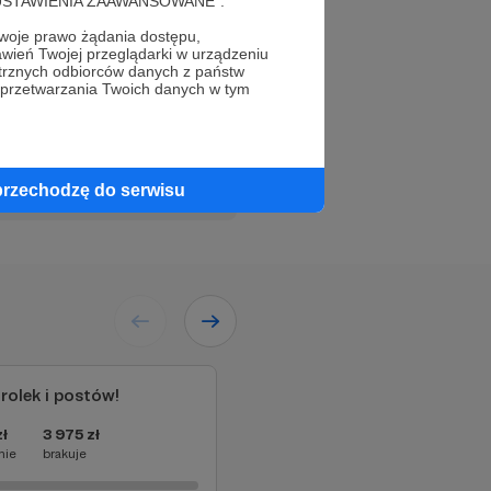
cję "USTAWIENIA ZAAWANSOWANE".
ampiry, bazyliszki i
ane z nimi opowieści.
oje prawo żądania dostępu,
wień Twojej przeglądarki w urządzeniu
 córka, które wspólnie
trznych odbiorców danych z państw
nych majątkach" oraz
 przetwarzania Twoich danych w tym
Słuchaj
przechodzę do serwisu
ć
rolek i postów!
Reportaże na YouTube
ł
3 975 zł
10 000 zł
9 975 zł
nie
brakuje
miesięcznie
brakuje