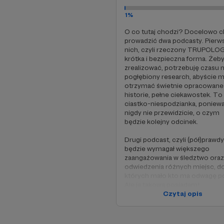
1%
O co tutaj chodzi? Docelowo 
prowadzić dwa podcasty. Pierw
nich, czyli rzeczony TRUPOLOG
krótka i bezpieczna forma. Żeby
zrealizować, potrzebuję czasu 
pogłębiony research, abyście m
otrzymać świetnie opracowane
historie, pełne ciekawostek. To 
ciastko-niespodzianka, poniew
nigdy nie przewidzicie, o czym
będzie kolejny odcinek.
Drugi podcast, czyli (pół)prawdy
będzie wymagał większego
zaangażowania w śledztwo oraz
odwiedzenia różnych miejsc, d
których mało kto ma odwagę pó
Ale ja takową posiadam!
Czytaj opis