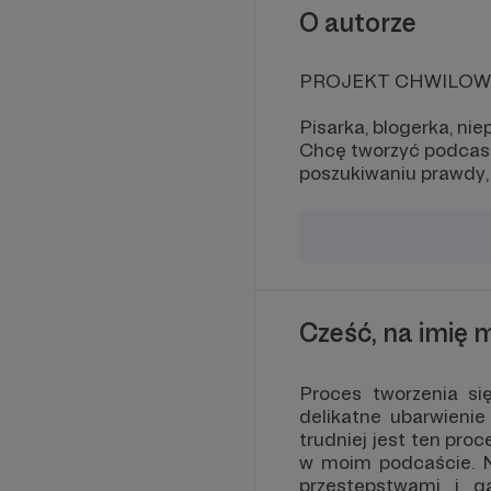
O autorze
PROJEKT CHWILOW
Pisarka, blogerka, ni
Chcę tworzyć podcast
poszukiwaniu prawdy,
Cześć, na imię m
Proces tworzenia si
delikatne ubarwienie
trudniej jest ten pro
w moim podcaście. Ni
przestępstwami i g