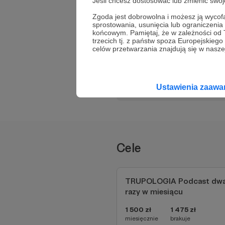
Jeśli chcesz dostosować lub zmienić sw
Podejmujemy wiele m
Słuchaj w Patroni
jednorożce, a ponadt
Zgoda jest dobrowolna i możesz ją wyc
sprostowania, usunięcia lub ograniczeni
Team Nieustannego Węd
końcowym. Pamiętaj, że w zależności od
Słuchaj
Inessa Ormańczy
napisały dwie książ
trzecich tj. z państw spoza Europejskie
Pobierz aplikację na swój 
"Mroczne tajemnice D
celów przetwarzania znajdują się w naszej
Ustawienia zaaw
Cele
TRUPOLOGIA Podcast dw
razy w miesiącu
1 500 zł
1 475 zł
miesięcznie
brakuje