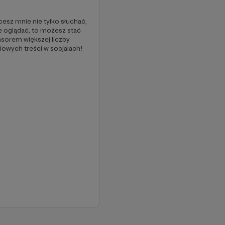
0%
cesz mnie nie tylko słuchać,
Ten projekt to pieśń przyszłości
że oglądać, to możesz stać
jak szybko przyjdzie mi ją wyśpi
nsorem większej liczby
zależy tylko od Was. Przy tak
iowych treści w socjalach!
wysokim miesięcznym wsparci
będę mogła zająć się nie tylko p
z głosem, ale także z obrazem.
Wówczas otrzymacie wysokiej
jakości reportaże, w których
zobaczycie coś więcej, niż spac
miejscu zbrodni i usłyszycie wię
niż napisano w tabloidach!