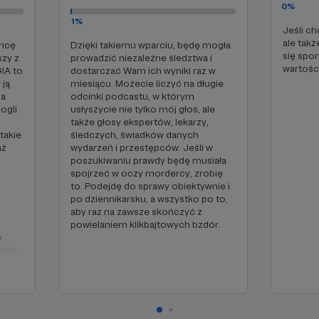
0%
1%
Jeśli ch
ale tak
chcę
Dzięki takiemu wparciu, będę mogła
się spo
szy z
prowadzić niezależne śledztwa i
wartośc
IA to
dostarczać Wam ich wyniki raz w
 ją
miesiącu. Możecie liczyć na długie
na
odcinki podcastu, w którym
ogli
usłyszycie nie tylko mój głos, ale
także głosy ekspertów, lekarzy,
takie
śledczych, świadków danych
aż
wydarzeń i przestępców. Jeśli w
poszukiwaniu prawdy będę musiała
spojrzeć w oczy mordercy, zrobię
to. Podejdę do sprawy obiektywnie i
po dziennikarsku, a wszystko po to,
aby raz na zawsze skończyć z
powielaniem klikbajtowych bzdór.
o
jść.