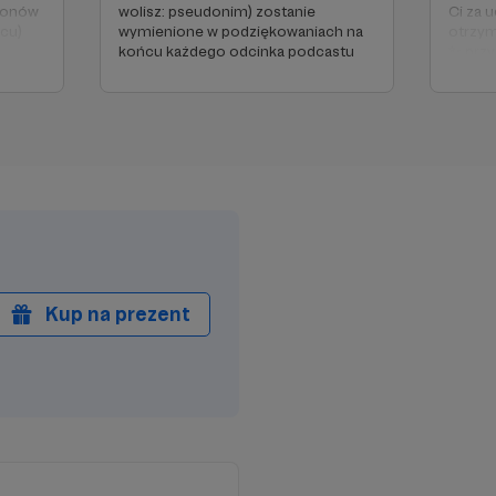
tronów
wolisz: pseudonim) zostanie
Ci za u
ącu)
wymienione w podziękowaniach na
otrzym
końcu każdego odcinka podcastu
✨ przy
wyjazd
dowied
śledzt
✨ otrz
przed 
Kup na prezent