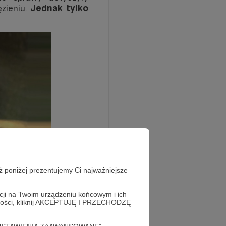
ęzieniu.
Jednak tylko
ż poniżej prezentujemy Ci najważniejsze
acji na Twoim urządzeniu końcowym i ich
alności, kliknij AKCEPTUJĘ I PRZECHODZĘ
 lat. Zajmujemy się
ć je od zapomnienia.