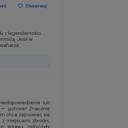
ość
Obserwuj
dy z legendarności.
mnicą. Jeśli w
 wahania.
niedopowiedzenie lub
— gotowe! Znacznie
 tym chcę zajmować się
 z miejscami zbrodni,
te sprawy dotyczyły