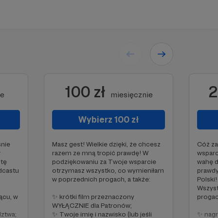
100 zł
2
ie
miesięcznie
Wybierz 100 zł
śnie
Masz gest! Wielkie dzięki, że chcesz
Cóż za
w
razem ze mną tropić prawdę! W
wsparc
 tę
podziękowaniu za Twoje wsparcie
wahę d
dcastu
otrzymasz wszystko, co wymieniłam
prawdy
w poprzednich progach, a także:
Polski
Wszyst
ącu, w
✨ krótki film przeznaczony
progac
WYŁĄCZNIE dla Patronów;
ztwa;
✨ Twoje imię i nazwisko (lub jeśli
✨ nagr