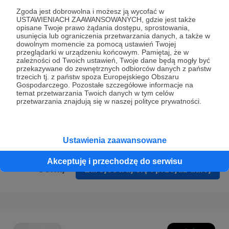
Prywatności
.
Zgoda jest dobrowolna i możesz ją wycofać w
USTAWIENIACH ZAAWANSOWANYCH, gdzie jest także
* Wyrażam zgodę na przetwarzanie moich danych
opisane Twoje prawo żądania dostępu, sprostowania,
osobowych podanych w formularzu rejestracyjnym w celu
usunięcia lub ograniczenia przetwarzania danych, a także w
dowolnym momencie za pomocą ustawień Twojej
prawidłowego świadczenia usług serwisu Patronite.
przeglądarki w urządzeniu końcowym. Pamiętaj, że w
zależności od Twoich ustawień, Twoje dane będą mogły być
Wyrażam zgodę na otrzymywanie drogą elektroniczną
przekazywane do zewnętrznych odbiorców danych z państw
trzecich tj. z państw spoza Europejskiego Obszaru
informacji handlowych - newslettera. Opcja ta może zostać
Gospodarczego. Pozostałe szczegółowe informacje na
zmieniona w ustawieniach konta.
temat przetwarzania Twoich danych w tym celów
przetwarzania znajdują się w naszej polityce prywatności.
Ustawienia zaawansowane
Akceptuję i przechodzę do serwisu
Cofnij
Zarejestruj się i przejdź dalej