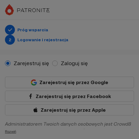
Próg wsparcia
2
Logowanie i rejestracja
Zarejestruj się
Zaloguj się
Zarejestruj się przez Google
Zarejestruj się przez Facebook
Zarejestruj się przez Apple
Administratorem Twoich danych osobowych jest Crowd8
sp. z o.o. z siedziba w Warszawie, ul. Żwirki i Wigury 16, 02-
Rozwiń
092 Warszawa. Twoje dane osobowe będą przetwarzane w