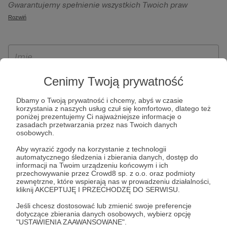
Gwarantujemy spełnienie wszystkich Twoich praw
szczególności w celu wykonania umowy zawartej z Tobą, w
wynikających z ogólnego rozporządzenia o ochronie
Rozwiń
tym do umożliwienia świadczenia usługi drogą
danych, tj. prawo dostępu, sprostowania oraz usunięcia
elektroniczną oraz pełnego korzystania z platformy
Twoich danych, ograniczenia ich przetwarzania, prawo do
Patronite.pl, w tym możliwości dokonywania oraz
ich przenoszenia, niepodlegania zautomatyzowanemu
otrzymywania wsparcia na naszej platformie oraz
podejmowaniu decyzji, w tym profilowaniu, a także prawo
dokonywania płatności.
wyrażenia sprzeciwu wobec przetwarzania Twoich danych
Cenimy Twoją prywatność
osobowych. Rejestracja dla osób niepełnoletnich możliwa
Dbamy o Twoją prywatność i chcemy, abyś w czasie
jest po przekazaniu podpisanego formularza "Zgodna na
korzystania z naszych usług czuł się komfortowo, dlatego też
założenie konta przez osobę niepełnoletnią", formularz
poniżej prezentujemy Ci najważniejsze informacje o
zasadach przetwarzania przez nas Twoich danych
dostępny jest na stronie regulaminu Patronite.pl.
osobowych.
Aby wyrazić zgody na korzystanie z technologii
automatycznego śledzenia i zbierania danych, dostęp do
informacji na Twoim urządzeniu końcowym i ich
przechowywanie przez Crowd8 sp. z o.o. oraz podmioty
zewnętrzne, które wspierają nas w prowadzeniu działalności,
kliknij AKCEPTUJĘ I PRZECHODZĘ DO SERWISU.
Jeśli chcesz dostosować lub zmienić swoje preferencje
dotyczące zbierania danych osobowych, wybierz opcję
* Zapoznałem się i akceptuję
Regulamin
serwisu oraz
Politykę
"USTAWIENIA ZAAWANSOWANE".