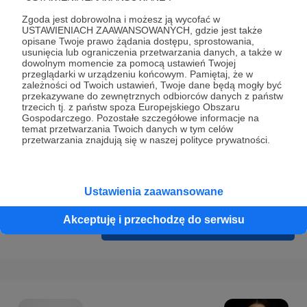
Prywatności
.
Zgoda jest dobrowolna i możesz ją wycofać w
* Wyrażam zgodę na przetwarzanie moich danych
USTAWIENIACH ZAAWANSOWANYCH, gdzie jest także
opisane Twoje prawo żądania dostępu, sprostowania,
osobowych podanych w formularzu rejestracyjnym w celu
usunięcia lub ograniczenia przetwarzania danych, a także w
prawidłowego świadczenia usług serwisu Patronite.
dowolnym momencie za pomocą ustawień Twojej
przeglądarki w urządzeniu końcowym. Pamiętaj, że w
zależności od Twoich ustawień, Twoje dane będą mogły być
Wyrażam zgodę na otrzymywanie drogą elektroniczną
przekazywane do zewnętrznych odbiorców danych z państw
informacji handlowych - newslettera. Opcja ta może zostać
trzecich tj. z państw spoza Europejskiego Obszaru
Gospodarczego. Pozostałe szczegółowe informacje na
zmieniona w ustawieniach konta.
temat przetwarzania Twoich danych w tym celów
przetwarzania znajdują się w naszej polityce prywatności.
Ustawienia zaawansowane
Akceptuję i przechodzę do serwisu
Cofnij
Zarejestruj się i przejdź dalej