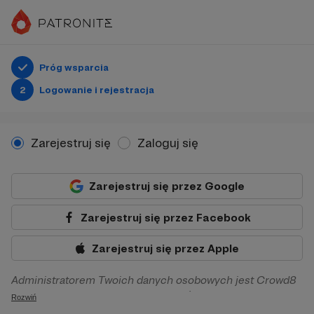
Próg wsparcia
2
Logowanie i rejestracja
Zarejestruj się
Zaloguj się
Zarejestruj się przez Google
Zarejestruj się przez Facebook
Zarejestruj się przez Apple
Administratorem Twoich danych osobowych jest Crowd8
sp. z o.o. z siedziba w Warszawie, ul. Żwirki i Wigury 16, 02-
Rozwiń
092 Warszawa. Twoje dane osobowe będą przetwarzane w