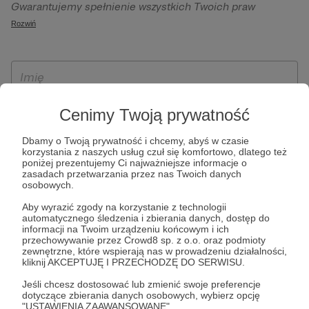
Gwarantujemy spełnienie wszystkich Twoich praw
szczególności w celu wykonania umowy zawartej z Tobą, w
wynikających z ogólnego rozporządzenia o ochronie
Rozwiń
tym do umożliwienia świadczenia usługi drogą
danych, tj. prawo dostępu, sprostowania oraz usunięcia
elektroniczną oraz pełnego korzystania z platformy
Twoich danych, ograniczenia ich przetwarzania, prawo do
Patronite.pl, w tym możliwości dokonywania oraz
ich przenoszenia, niepodlegania zautomatyzowanemu
otrzymywania wsparcia na naszej platformie oraz
podejmowaniu decyzji, w tym profilowaniu, a także prawo
dokonywania płatności.
wyrażenia sprzeciwu wobec przetwarzania Twoich danych
Cenimy Twoją prywatność
osobowych. Rejestracja dla osób niepełnoletnich możliwa
jest po przekazaniu podpisanego formularza "Zgodna na
Dbamy o Twoją prywatność i chcemy, abyś w czasie
korzystania z naszych usług czuł się komfortowo, dlatego też
założenie konta przez osobę niepełnoletnią", formularz
poniżej prezentujemy Ci najważniejsze informacje o
dostępny jest na stronie regulaminu Patronite.pl.
zasadach przetwarzania przez nas Twoich danych
osobowych.
Aby wyrazić zgody na korzystanie z technologii
automatycznego śledzenia i zbierania danych, dostęp do
informacji na Twoim urządzeniu końcowym i ich
przechowywanie przez Crowd8 sp. z o.o. oraz podmioty
zewnętrzne, które wspierają nas w prowadzeniu działalności,
kliknij AKCEPTUJĘ I PRZECHODZĘ DO SERWISU.
Jeśli chcesz dostosować lub zmienić swoje preferencje
* Zapoznałem się i akceptuję
Regulamin
serwisu oraz
Politykę
dotyczące zbierania danych osobowych, wybierz opcję
"USTAWIENIA ZAAWANSOWANE".