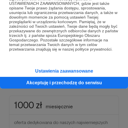
USTAWIENIACH ZAAWANSOWANYCH, gdzie jest także
opisane Twoje prawo żądania dostępu, sprostowania,
500 zł
miesięcznie
usunięcia lub ograniczenia przetwarzania danych, a także w
dowolnym momencie za pomocą ustawień Twojej
przeglądarki w urządzeniu końcowym. Pamiętaj, że w
zależności od Twoich ustawień, Twoje dane będą mogły być
oferta dedykowana do naszych najwierniejszych
przekazywane do zewnętrznych odbiorców danych z państw
trzecich tj. z państw spoza Europejskiego Obszaru
patronów - wspierając nas tą kwotą możesz nie
Gospodarczego. Pozostałe szczegółowe informacje na
tylko współtworzyć magiczny świat dawnych lat
temat przetwarzania Twoich danych w tym celów
przetwarzania znajdują się w naszej polityce prywatności.
ale również otrzymać kampanię reklamową
stworzoną z komunikatów reklamowych o
wartości 1500 zł
Ustawienia zaawansowane
Patroni: 0
Limit: 5
Akceptuję i przechodzę do serwisu
1000 zł
miesięcznie
oferta dedykowana do naszych najwierniejszych