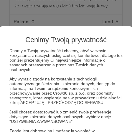
że rozpoczynający się dzień będzie wyjątkowy.
Patroni: 0
Limit: 5
Cenimy Twoją prywatność
100 zł
miesięcznie
Dbamy o Twoją prywatność i chcemy, abyś w czasie
korzystania z naszych usług czuł się komfortowo, dlatego też
poniżej prezentujemy Ci najważniejsze informacje o
zasadach przetwarzania przez nas Twoich danych
zadedykowanie piosenki o dowolnej, wybranej
osobowych.
porze dnia - będzie to utwór ze specjalną
Aby wyrazić zgody na korzystanie z technologii
zapowiedzią prowadzącego :-) oczywiście
automatycznego śledzenia i zbierania danych, dostęp do
wybieramy tylko te piosenki, które tworzą
informacji na Twoim urządzeniu końcowym i ich
przechowywanie przez Crowd8 sp. z o.o. oraz podmioty
niepowtarzalny klimat Naszego Radia...
zewnętrzne, które wspierają nas w prowadzeniu działalności,
nostalgicznie
kliknij AKCEPTUJĘ I PRZECHODZĘ DO SERWISU.
Jeśli chcesz dostosować lub zmienić swoje preferencje
dotyczące zbierania danych osobowych, wybierz opcję
Patroni: 0
Limit: 10
"USTAWIENIA ZAAWANSOWANE".
Zgoda jest dobrowolna i możesz ją wycofać w