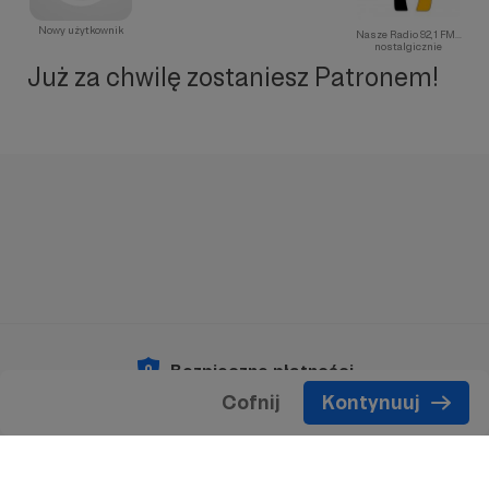
Nowy użytkownik
Nasze Radio 92,1 FM...
nostalgicznie
Już za chwilę zostaniesz Patronem!
Bezpieczne płatności
Cofnij
Kontynuuj
Copyright 2026 © Patronite.
Wszelkie prawa
zastrzeżone.