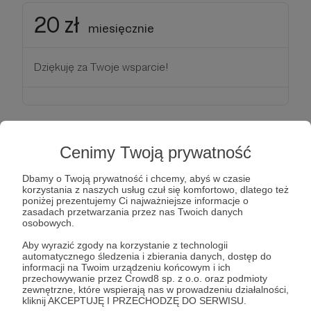
20 zł
miesięcznie
Dziękuję za Twoje wsparcie!
30 zł
Cenimy Twoją prywatność
miesięcznie
Dbamy o Twoją prywatność i chcemy, abyś w czasie
korzystania z naszych usług czuł się komfortowo, dlatego też
Dziękuję za Twoje wsparcie!
poniżej prezentujemy Ci najważniejsze informacje o
zasadach przetwarzania przez nas Twoich danych
osobowych.
Aby wyrazić zgody na korzystanie z technologii
automatycznego śledzenia i zbierania danych, dostęp do
informacji na Twoim urządzeniu końcowym i ich
50 zł
miesięcznie
przechowywanie przez Crowd8 sp. z o.o. oraz podmioty
zewnętrzne, które wspierają nas w prowadzeniu działalności,
kliknij AKCEPTUJĘ I PRZECHODZĘ DO SERWISU.