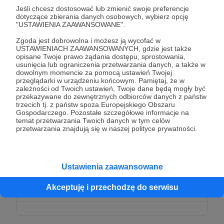
Dziękuję za Twoje wsparcie!
Jeśli chcesz dostosować lub zmienić swoje preferencje
dotyczące zbierania danych osobowych, wybierz opcję
"USTAWIENIA ZAAWANSOWANE".
Zgoda jest dobrowolna i możesz ją wycofać w
USTAWIENIACH ZAAWANSOWANYCH, gdzie jest także
opisane Twoje prawo żądania dostępu, sprostowania,
100 zł
usunięcia lub ograniczenia przetwarzania danych, a także w
miesięcznie
dowolnym momencie za pomocą ustawień Twojej
przeglądarki w urządzeniu końcowym. Pamiętaj, że w
zależności od Twoich ustawień, Twoje dane będą mogły być
Dziękuję za Twoje wsparcie!
przekazywane do zewnętrznych odbiorców danych z państw
trzecich tj. z państw spoza Europejskiego Obszaru
Gospodarczego. Pozostałe szczegółowe informacje na
temat przetwarzania Twoich danych w tym celów
przetwarzania znajdują się w naszej polityce prywatności.
200 zł
miesięcznie
Ustawienia zaawansowane
Dziękuję za Twoje wsparcie!
Akceptuję i przechodzę do serwisu