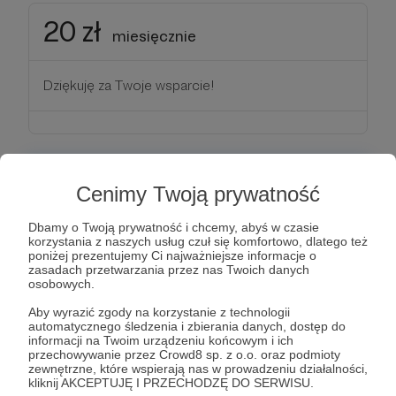
20 zł
miesięcznie
Dziękuję za Twoje wsparcie!
30 zł
Cenimy Twoją prywatność
miesięcznie
Dbamy o Twoją prywatność i chcemy, abyś w czasie
korzystania z naszych usług czuł się komfortowo, dlatego też
Dziękuję za Twoje wsparcie!
poniżej prezentujemy Ci najważniejsze informacje o
zasadach przetwarzania przez nas Twoich danych
osobowych.
Aby wyrazić zgody na korzystanie z technologii
automatycznego śledzenia i zbierania danych, dostęp do
informacji na Twoim urządzeniu końcowym i ich
50 zł
miesięcznie
przechowywanie przez Crowd8 sp. z o.o. oraz podmioty
zewnętrzne, które wspierają nas w prowadzeniu działalności,
kliknij AKCEPTUJĘ I PRZECHODZĘ DO SERWISU.