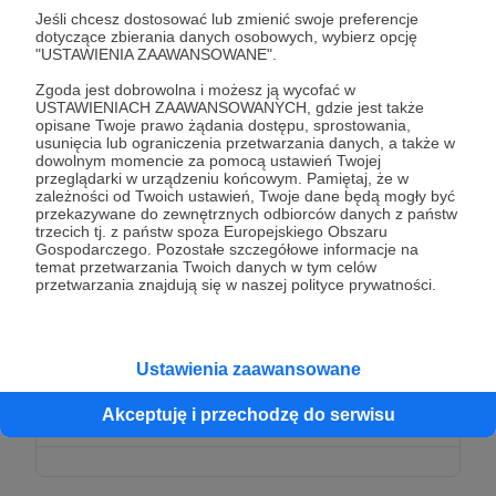
Dziękuję za Twoje wsparcie!
Jeśli chcesz dostosować lub zmienić swoje preferencje
dotyczące zbierania danych osobowych, wybierz opcję
"USTAWIENIA ZAAWANSOWANE".
Zgoda jest dobrowolna i możesz ją wycofać w
USTAWIENIACH ZAAWANSOWANYCH, gdzie jest także
opisane Twoje prawo żądania dostępu, sprostowania,
100 zł
usunięcia lub ograniczenia przetwarzania danych, a także w
miesięcznie
dowolnym momencie za pomocą ustawień Twojej
przeglądarki w urządzeniu końcowym. Pamiętaj, że w
zależności od Twoich ustawień, Twoje dane będą mogły być
Dziękuję za Twoje wsparcie!
przekazywane do zewnętrznych odbiorców danych z państw
trzecich tj. z państw spoza Europejskiego Obszaru
Gospodarczego. Pozostałe szczegółowe informacje na
temat przetwarzania Twoich danych w tym celów
przetwarzania znajdują się w naszej polityce prywatności.
200 zł
miesięcznie
Ustawienia zaawansowane
Dziękuję za Twoje wsparcie!
Akceptuję i przechodzę do serwisu